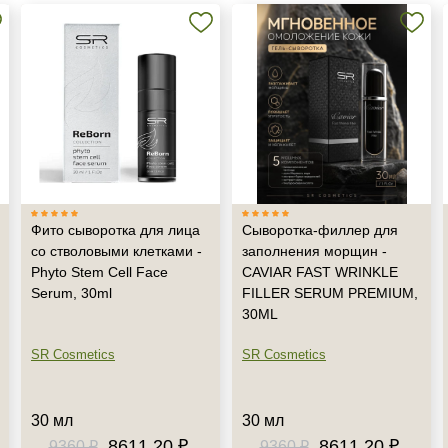
Фито сыворотка для лица
Сыворотка-филлер для
со стволовыми клетками -
заполнения морщин -
Phyto Stem Cell Face
CAVIAR FAST WRINKLE
Serum, 30ml
FILLER SERUM PREMIUM,
30ML
SR Cosmetics
SR Cosmetics
30 мл
30 мл
8611.20 ₽
8611.20 ₽
9360 ₽
9360 ₽