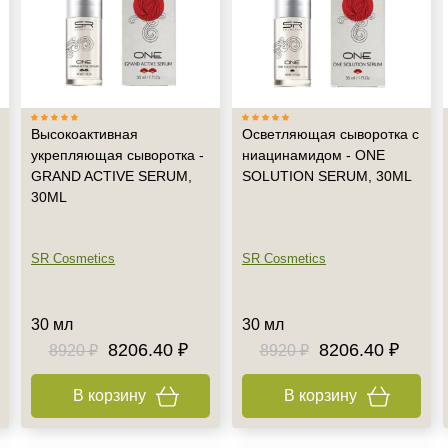
Не показывать предложение о консультации
+7 (495) 640-58-89
+7 (929) 933-09-89
Высокоактивная
Осветляющая сыворотка с
укрепляющая сыворотка -
ниацинамидом - ONE
GRAND ACTIVE SERUM,
SOLUTION SERUM, 30ML
30ML
SR Cosmetics
SR Cosmetics
30 мл
30 мл
8206.40 ₽
8206.40 ₽
8920 ₽
8920 ₽
В корзину
В корзину