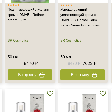
Подтягивающий лифтинг
Успокаивающий
крем с DMAE - Refiner
увлажняющий крем с
cream, 50ml
DMAE - D.Herbal Calm
Face Cream Forte, 50мл
SR Cosmetics
SR Cosmetics
50 мл
50 мл
8470 ₽
7623 ₽
8470 ₽
В корзину
В корзину