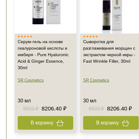
Серум-гель на основе
Сыворотка для
гиалуроновой кислоты и
разглаживания морщин с
имбиря - Pure Hyaluronic
экстрактом черной икры -
Acid & Ginger Essence,
Fast Wrinkle Filler, 30ml
30ml
SR Cosmetics
SR Cosmetics
30 мл
30 мл
8206.40 ₽
8206.40 ₽
8920 ₽
8920 ₽
В корзину
В корзину