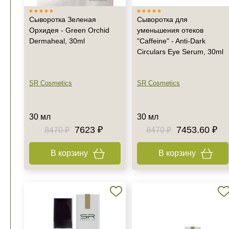
Сыворотка Зеленая
Сыворотка для
Орхидея - Green Orchid
уменьшения отеков
Dermaheal, 30ml
"Caffeine" - Anti-Dark
Circulars Eye Serum, 30ml
SR Cosmetics
SR Cosmetics
30 мл
30 мл
7623 ₽
7453.60 ₽
8470 ₽
8470 ₽
В корзину
В корзину