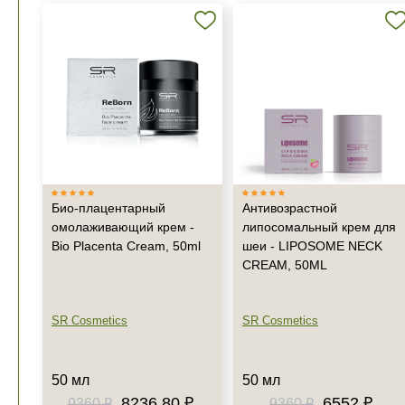
Био-плацентарный
Антивозрастной
омолаживающий крем -
липосомальный крем для
Bio Placenta Cream, 50ml
шеи - LIPOSOME NECK
CREAM, 50ML
SR Cosmetics
SR Cosmetics
50 мл
50 мл
8236.80 ₽
6552 ₽
9360 ₽
9360 ₽