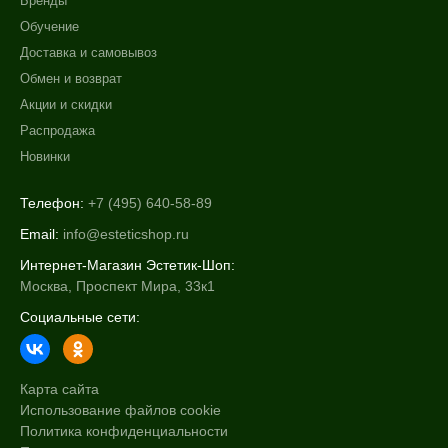
Бренды
Обезжиривание
Не показывать предложение о консультации
Обучение
Показать еще
+7 (495) 640-58-89
Доставка и самовывоз
Назначение против
+7 (929) 933-09-89
Обмен и возврат
Акции и скидки
Акне
Распродажа
Возрастные изменения
Новинки
Воспаление
Показать еще
Телефон:
+7 (495) 640-58-89
Применение
Email:
info@esteticshop.ru
Интернет-Магазин Эстетик-Шоп:
Под макияж
Москва, Проспект Мира, 33к1
После пилинга
Социальные сети:
После солнца
Результат
Карта сайта
Гладкость
Использование файлов cookie
Защита
Политика конфиденциальности