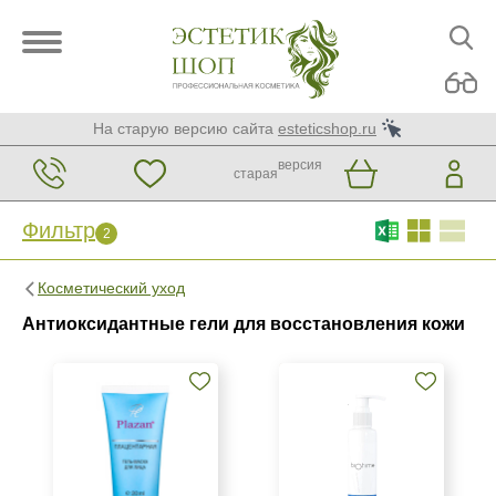
На старую версию сайта
esteticshop.ru
версия
старая
Фильтр
2
Фильтр
Сброс
2
Косметический уход
Бренд
Антиоксидантные гели для восстановления кожи
BIOTIME
Plazan
Страна
Израиль