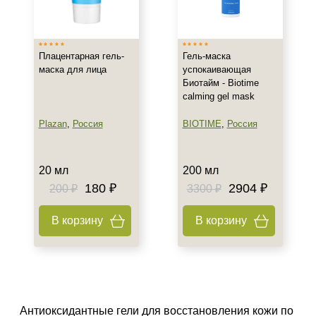
Россия
Франция
Плацентарная гель-
Гель-маска
Тип товара
маска для лица
успокаивающая
Биотайм - Biotime
Гель
calming gel mask
Бустер
Гоммаж
Plazan
,
Россия
BIOTIME
,
Россия
Показать еще
Тип пилинга
20 мл
200 мл
180 ₽
2904 ₽
200 ₽
3300 ₽
Молочный
Энзимный
В корзину
В корзину
Класс косметики
Домашняя
Профессиональная
Антиоксидантные гели для восстановления кожи по
Универсальная