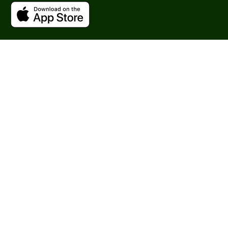
Аминокислоты
Бисаболол
Показать еще
Время применения
Вечер
День
Ежедневный
Показать еще
Пол
Для женщин
Процедура
Массаж
Пилинг