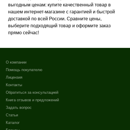
выгодным ценам: купите качественный товар в
нашем интернет-магазине с гарантией и быстрой
Тип кожи
доставкой по всей России. Сравните цены,
Все типы кожи
выберите подходящий товар и оформите заказ
Жирная
прямо сейчас!
Зрелая
Показать еще
Возраст
О компании
Помощь покупателю
Любой возраст
Лицензия
Любой возраст (от 18 лет)
Контакты
После 20
Обратиться за консультацией
Показать еще
Книга отзывов и предложений
Действие
Задать вопрос
Статьи
Восстановление
Каталог
Моделирование