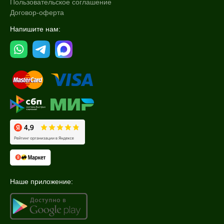
Пользовательское соглашение
Лифтинг
Договор-оферта
Показать еще
Напишите нам:
Область применения
Декольте
Лицо
Тело
Показать еще
Объём
1 шт
8 шт
20 мл
Показать еще
Наше приложение:
Ингредиенты
Алоэ