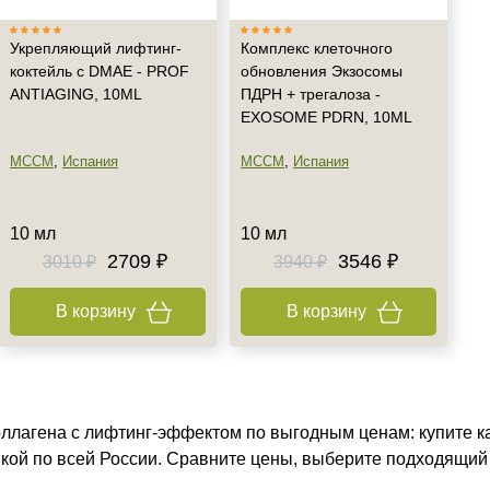
Укрепляющий лифтинг-
Комплекс клеточного
коктейль с DMAE - PROF
обновления Экзосомы
ANTIAGING, 10ML
ПДРН + трегалоза -
EXOSOME PDRN, 10ML
MCCM
,
Испания
MCCM
,
Испания
10 мл
10 мл
2709 ₽
3546 ₽
3010 ₽
3940 ₽
В корзину
В корзину
оллагена с лифтинг-эффектом по выгодным ценам: купите к
вкой по всей России. Сравните цены, выберите подходящий 