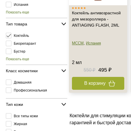
Испания
Показать еще
Коктейль антивозрастной
для мезороллера -
Тип товара
ANTIAGING FLASH, 2ML
Коктейль
MCCM
,
Испания
Биорепарант
Бустер
Показать еще
2 мл
495 ₽
550 ₽
Класс косметики
Домашняя
В корзину
Профессиональная
Тип кожи
Коктейли для стимуляции к
Все типы кожи
гарантией и быстрой доста
Жирная