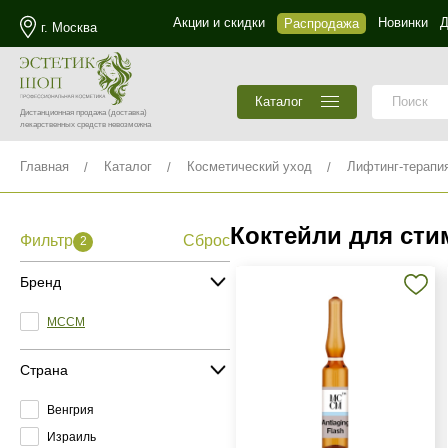
Акции и скидки
Новинки
Д
Распродажа
г. Москва
Каталог
Дистанционная продажа
(доставка)
лекарственных средств невозможна
Главная
Каталог
Косметический уход
Лифтинг-терапи
Коктейли для сти
Фильтр
Сброс
2
Бренд
MCCM
Страна
Венгрия
Израиль