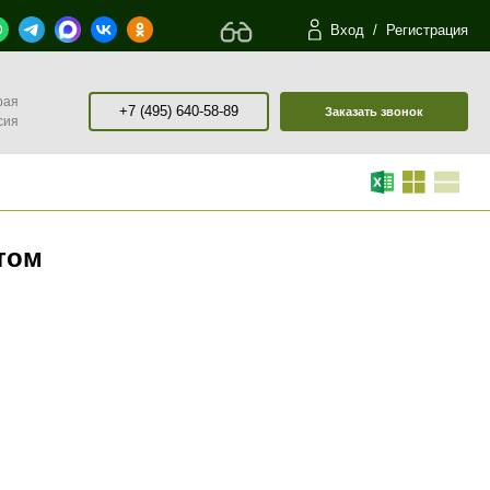
Вход
/
Регистрация
рая
+7 (495) 640-58-89
Заказать звонок
сия
том