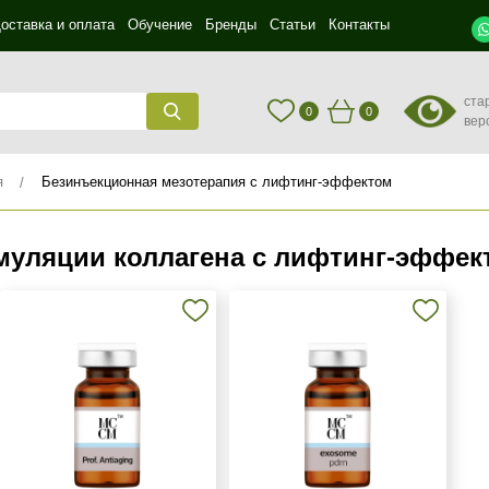
оставка и оплата
Обучение
Бренды
Статьи
Контакты
ста
0
0
вер
я
Безинъекционная мезотерапия с лифтинг-эффектом
муляции коллагена с лифтинг-эффек