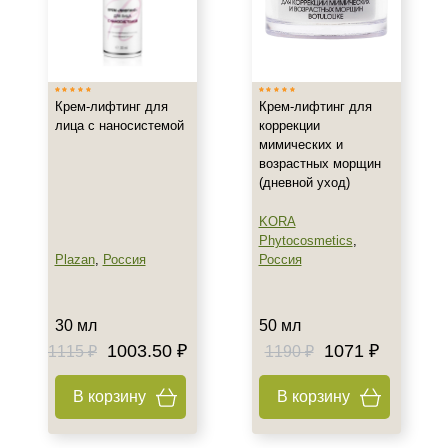
Тип кожи
Все типы кожи
Зрелая
Нормальная
Крем-лифтинг для
Крем-лифтинг для
лица с наносистемой
коррекции
Показать еще
мимических и
возрастных морщин
Возраст
(дневной уход)
Любой возраст
KORA
Любой возраст (от 18 лет)
Phytocosmetics
,
Plazan
,
Россия
Россия
После 20
Показать еще
30 мл
50 мл
Действие
1003.50 ₽
1071 ₽
1115 ₽
1190 ₽
Восстановление
Матирование
В корзину
В корзину
Моделирование
Показать еще