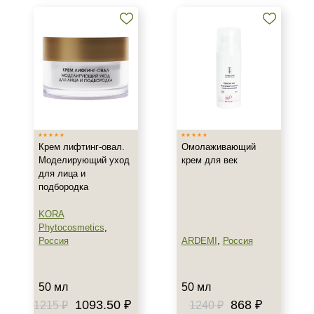
Назначение против
Акне
Возрастные изменения
Воспаление
Показать еще
Применение
Крем лифтинг-овал.
Омолаживающий
Моделирующий уход
крем для век
Под макияж
для лица и
После пилинга
подбородка
Результат
KORA
Phytocosmetics
,
Россия
ARDEMI
,
Россия
Гладкость
Защита
Лифтинг
50 мл
50 мл
Показать еще
1093.50 ₽
868 ₽
1215 ₽
1240 ₽