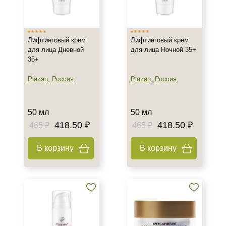
Израиль
Испания
Лифтинговый крем
Лифтинговый крем
Корея
для лица Дневной
для лица Ночной 35+
Показать еще
35+
Тип товара
Plazan
,
Россия
Plazan
,
Россия
Крем
Гель
50 мл
50 мл
Коктейль
418.50 ₽
418.50 ₽
465 ₽
465 ₽
Показать еще
В корзину
В корзину
Класс косметики
Домашняя
Корейская
Профессиональная
Показать еще