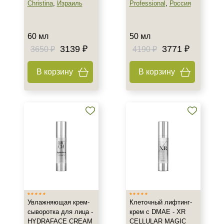
Christina
,
Израиль
Professional
,
Россия
Флакон
Спецпредложение
60 мл
50 мл
3139 ₽
3771 ₽
3650 ₽
4190 ₽
Акция недели
Бестселлеры
В корзину
В корзину
Не показывать предложение о консультации
+7 (495) 640-58-89
+7 (929) 933-09-89
Увлажняющая крем-
Клеточный лифтинг-
сыворотка для лица -
крем с DMAE - XR
HYDRAFACE CREAM
CELLULAR MAGIC