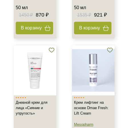
50 мл
50 мл
Время применения
870 ₽
921 ₽
1450 ₽
1535 ₽
Вечер
В корзину
В корзину
Всесезонный
День
Показать еще
Пол
Для женщин
Процедура
Демакияж
Карбокситерапия
Дневной крем для
Крем лифтинг на
Уход
лица «Сияние и
основе Dmae Fresh:
упругость»
Lift Cream
Форма выпуска
Mesopharm