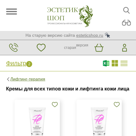
На старую версию сайта
esteticshop.ru
версия
старая
Фильтр
2
Фильтр
Сброс
2
Лифтинг-терапия
Бренд
Кремы для всех типов кожи и лифтинга кожи лица
ARDEMI
Christina
GiGi
Показать еще
Страна