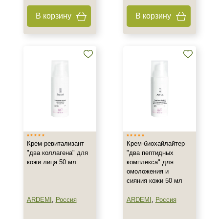
Область применения
В корзину
В корзину
Веки
Декольте
Лицо
Показать еще
Объём
1 шт
5 шт
10 амп*2 мл
Показать еще
Крем-ревитализант
Крем-биохайлайтер
"два коллагена" для
"два пептидных
Ингредиенты
кожи лица 50 мл
комплекса" для
омоложения и
AHA-кислоты
сияния кожи 50 мл
DMAE
ARDEMI
,
Россия
ARDEMI
,
Россия
Азелаиновая кислота
Показать еще