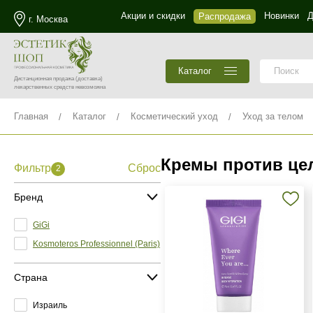
Акции и скидки
Новинки
Д
Распродажа
г. Москва
Каталог
Дистанционная продажа
(доставка)
лекарственных средств невозможна
Главная
Каталог
Косметический уход
Уход за телом
Кремы против це
Фильтр
Сброс
2
Бренд
GiGi
Kosmoteros Professionnel (Paris)
Страна
Израиль