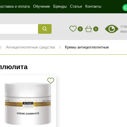
оставка и оплата
Обучение
Бренды
Статьи
Контакты
ста
0
0
вер
Антицеллюлитные средства
Кремы антицеллюлитные
ллюлита