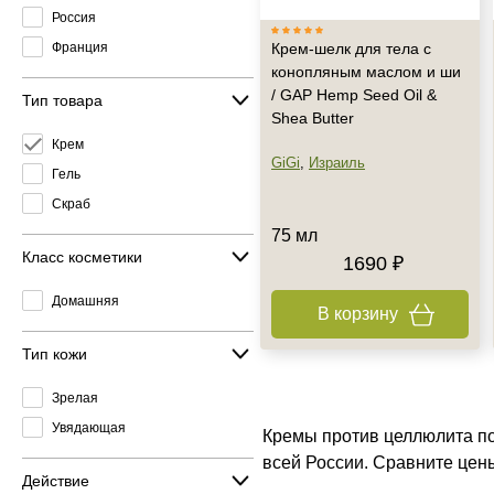
Россия
Франция
Крем-шелк для тела с
конопляным маслом и ши
/ GAP Hemp Seed Oil &
Тип товара
Shea Butter
Крем
GiGi
,
Израиль
Гель
Скраб
75 мл
Класс косметики
1690 ₽
Домашняя
В корзину
Тип кожи
Зрелая
Увядающая
Кремы против целлюлита по
всей России. Сравните цен
Действие