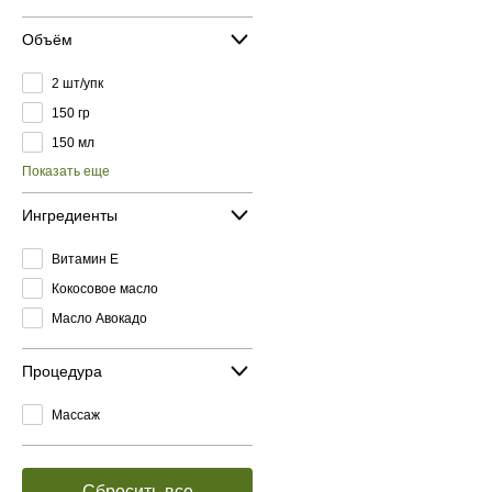
Объём
2 шт/упк
150 гр
150 мл
Показать еще
Ингредиенты
Витамин E
Кокосовое масло
Масло Авокадо
Процедура
Массаж
Сбросить все