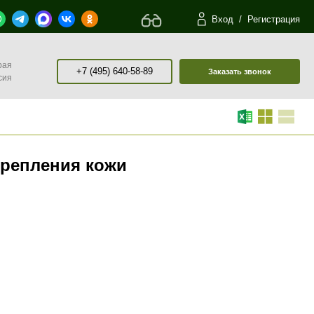
Вход
/
Регистрация
рая
+7 (495) 640-58-89
Заказать звонок
сия
крепления кожи