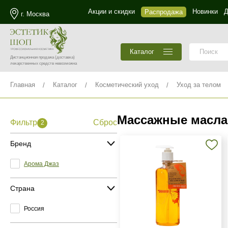
Акции и скидки
Новинки
Д
Распродажа
г. Москва
Каталог
Дистанционная продажа
(доставка)
лекарственных средств невозможна
Главная
Каталог
Косметический уход
Уход за телом
Массажные масла
Фильтр
Сброс
2
Бренд
Арома Джаз
Страна
Россия