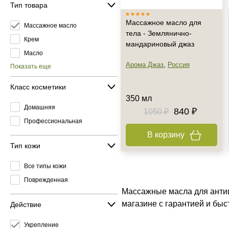
Тип товара
Массажное масло для
Массажное масло
тела - Землянично-
Крем
мандариновый джаз
Масло
Арома Джаз
,
Россия
Показать еще
Класс косметики
350 мл
Домашняя
840 ₽
1050 ₽
Профессиональная
В корзину
Тип кожи
Все типы кожи
Поврежденная
Массажные масла для антиц
магазине с гарантией и бы
Действие
Укрепление