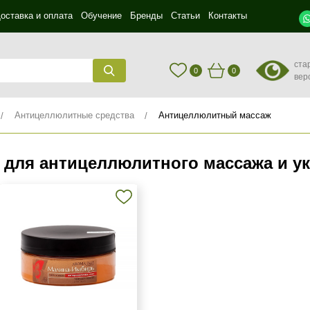
оставка и оплата
Обучение
Бренды
Статьи
Контакты
ста
0
0
вер
Антицеллюлитные средства
Антицеллюлитный массаж
 для антицеллюлитного массажа и у