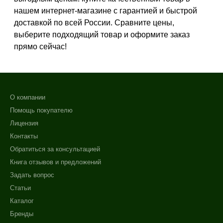
Результат
нашем интернет-магазине с гарантией и быстрой
доставкой по всей России. Сравните цены,
Тонус
выберите подходящий товар и оформите заказ
Упругость
прямо сейчас!
Область применения
Тело
О компании
Не показывать предложение о консультации
Объём
+7 (495) 640-58-89
Помощь покупателю
+7 (929) 933-09-89
Лицензия
350 мл
Контакты
1000 мл
Обратиться за консультацией
Ингредиенты
Книга отзывов и предложений
Задать вопрос
Витамин E
Статьи
Масло Авокадо
Каталог
Бренды
Процедура