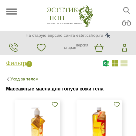
На старую версию сайта
esteticshop.ru
версия
старая
Фильтр
2
Фильтр
Сброс
2
Уход за телом
Бренд
Массажные масла для тонуса кожи тела
Арома Джаз
Страна
Россия