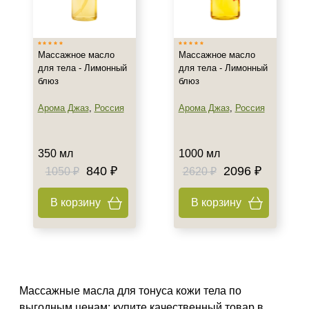
Тип товара
Массажное масло
Масло
Массажное масло
Массажное масло
Масло для тела
для тела - Лимонный
для тела - Лимонный
блюз
блюз
Класс косметики
Арома Джаз
,
Россия
Арома Джаз
,
Россия
Домашняя
Профессиональная
350 мл
1000 мл
840 ₽
2096 ₽
1050 ₽
2620 ₽
Действие
В корзину
В корзину
Осветление
Питание
Назначение против
Целлюлит
Массажные масла для тонуса кожи тела по
выгодным ценам: купите качественный товар в