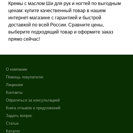
Кремы с маслом Ши для рук и ногтей по выгодным
ценам: купите качественный товар в нашем
Назначение против
интернет-магазине с гарантией и быстрой
Возрастные изменения
доставкой по всей России. Сравните цены,
Гиперпигментация
выберите подходящий товар и оформите заказ
Сухость
прямо сейчас!
Результат
Гладкость
Не показывать предложение о консультации
О компании
+7 (495) 640-58-89
Защита
Помощь покупателю
+7 (929) 933-09-89
Обновление клеток
Лицензия
Показать еще
Контакты
Область применения
Обратиться за консультацией
Книга отзывов и предложений
Кисти рук
Задать вопрос
Руки
Статьи
Каталог
Объём