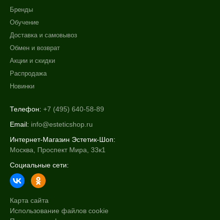
Бренды
40 мл
Обучение
50 мл
Доставка и самовывоз
100 мл
Обмен и возврат
Показать еще
Акции и скидки
Распродажа
Ингредиенты
Новинки
Масло Ши
Алоэ
Телефон:
+7 (495) 640-58-89
Витамин E
Email:
info@esteticshop.ru
Показать еще
Интернет-Магазин Эстетик-Шоп:
Москва, Проспект Мира, 33к1
Социальные сети:
Карта сайта
Использование файлов cookie