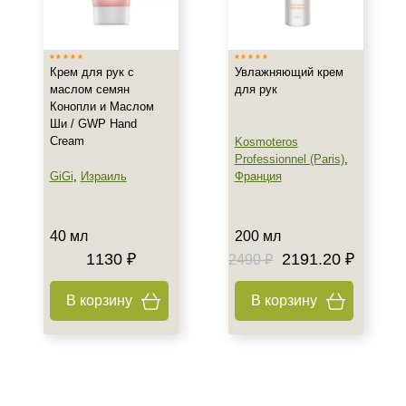
Испания
Россия
Показать еще
Крем для рук с
Увлажняющий крем
маслом семян
для рук
Тип товара
Конопли и Маслом
Ши / GWP Hand
Крем
Cream
Kosmoteros
Набор
Professionnel (Paris)
,
GiGi
,
Израиль
Франция
Класс косметики
Домашняя
40 мл
200 мл
Профессиональная
1130 ₽
2191.20 ₽
2490 ₽
Действие
В корзину
В корзину
Восстановление
Питание
Увлажнение
Показать еще