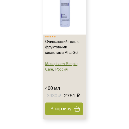
Зрелая
Показать еще
Возраст
Любой возраст
Очищающий гель с
Любой возраст (от 18 лет)
фруктовыми
После 20
кислотами Aha Gel
Показать еще
Mesopharm Simple
Действие
Care
,
Россия
Восстановление
Матирование
400 мл
Обновление
2751 ₽
3930 ₽
Показать еще
В корзину
Назначение против
Акне