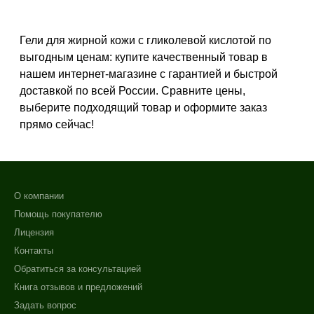
Возрастные изменения
+7 (495) 640-58-89
Воспаление
Гели для жирной кожи с гликолевой кислотой по
+7 (929) 933-09-89
Показать еще
выгодным ценам: купите качественный товар в
Результат
нашем интернет-магазине с гарантией и быстрой
доставкой по всей России. Сравните цены,
Гладкость
выберите подходящий товар и оформите заказ
Лифтинг
прямо сейчас!
Обновление клеток
Показать еще
Область применения
О компании
Веки
Помощь покупателю
Декольте
Лицензия
Лицо
Контакты
Показать еще
Обратиться за консультацией
Книга отзывов и предложений
Объём
Задать вопрос