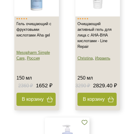
Испания
Россия
Показать еще
Гель очищающий с
Очищающий
фруктовыми
активный гель для
Тип товара
кислотами Aha gel
лица с AHA-BHA
кислотами - Line
Гель
Repair
Крем
Mesopharm Simple
Мыло
Care
,
Россия
Christina
,
Израиль
Показать еще
Класс косметики
150 мл
250 мл
1652 ₽
2829.40 ₽
2360 ₽
3290 ₽
Домашняя
Профессиональная
В корзину
В корзину
Тип кожи
Жирная
Все типы кожи