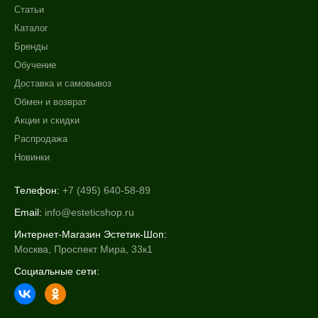
50 мл
Статьи
100 мл
Каталог
120 мл
Бренды
Показать еще
Обучение
Доставка и самовывоз
Ингредиенты
Обмен и возврат
AHA-кислоты
Акции и скидки
Алоэ
Распродажа
Аминокислоты
Новинки
Показать еще
Телефон:
+7 (495) 640-58-89
Время применения
Email:
info@esteticshop.ru
Вечер
Интернет-Магазин Эстетик-Шоп:
Ежедневный
Москва, Проспект Мира, 33к1
Социальные сети:
Процедура
Демакияж