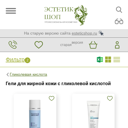
На старую версию сайта
esteticshop.ru
версия
старая
Фильтр
2
Фильтр
Сброс
2
Гликолевая кислота
Бренд
Гели для жирной кожи с гликолевой кислотой
Christina
Mesopharm Simple Care
Страна
Израиль