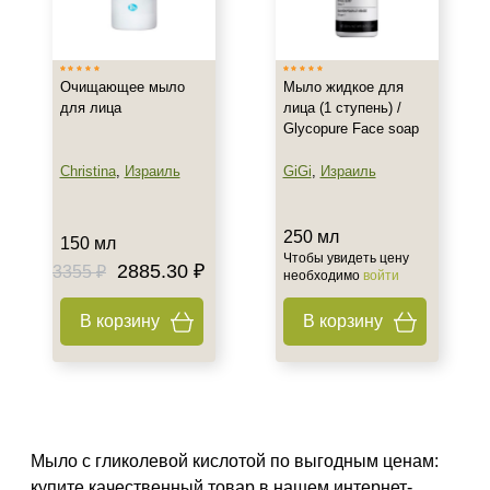
Испания
Россия
Показать еще
Очищающее мыло
Мыло жидкое для
для лица
лица (1 ступень) /
Тип товара
Glycopure Face soap
Мыло
Christina
,
Израиль
GiGi
,
Израиль
Гель
Крем
250 мл
Показать еще
150 мл
Чтобы увидеть цену
2885.30 ₽
3355 ₽
необходимо
войти
Класс косметики
В корзину
В корзину
Домашняя
Профессиональная
Тип кожи
Все типы кожи
Мыло с гликолевой кислотой по выгодным ценам:
Жирная
купите качественный товар в нашем интернет-