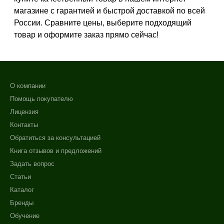
Зрелая
магазине с гарантией и быстрой доставкой по всей
Показать еще
России. Сравните цены, выберите подходящий
товар и оформите заказ прямо сейчас!
Возраст
Любой возраст
Любой возраст (от 18 лет)
О компании
После 20
Помощь покупателю
Показать еще
Лицензия
Действие
Контакты
+7 (495) 640-58-89
Обратиться за консультацией
Восстановление
+7 (929) 933-09-89
Книга отзывов и предложений
Матирование
Задать вопрос
Обновление
Статьи
Показать еще
Каталог
Назначение против
Бренды
Обучение
Акне