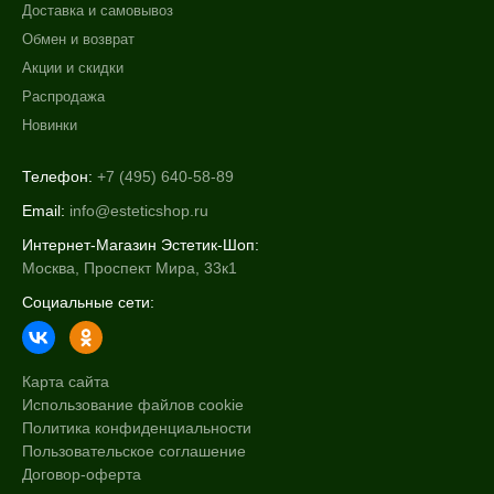
Доставка и самовывоз
Возрастные изменения
Обмен и возврат
Воспаление
Акции и скидки
Показать еще
Распродажа
Результат
Новинки
Гладкость
Телефон:
+7 (495) 640-58-89
Лифтинг
Email:
info@esteticshop.ru
Обновление клеток
Интернет-Магазин Эстетик-Шоп:
Показать еще
Москва, Проспект Мира, 33к1
Область применения
Социальные сети:
Веки
Декольте
Карта сайта
Лицо
Использование файлов cookie
Показать еще
Политика конфиденциальности
Пользовательское соглашение
Объём
Договор-оферта