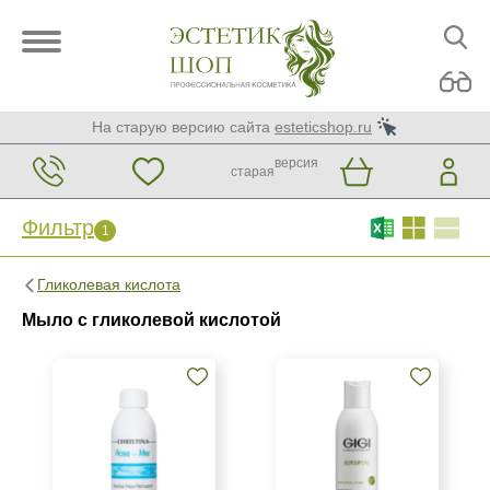
На старую версию сайта
esteticshop.ru
версия
старая
Фильтр
1
Фильтр
Сброс
1
Гликолевая кислота
Бренд
Мыло с гликолевой кислотой
Christina
GiGi
Страна
Израиль