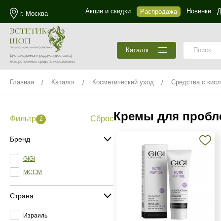
Акции и скидки
Новинки
Д
Распродажа
г. Москва
Каталог
Дистанционная продажа
(доставка)
лекарственных средств невозможна
Главная
Каталог
Косметический уход
Средства с кис
Кремы для пробле
Фильтр
Сброс
2
Бренд
GiGi
MCCM
Страна
Израиль