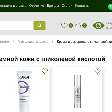
оставка и оплата
Обучение
Бренды
Статьи
Контакты
ста
0
0
вер
лотами
Гликолевая кислота
Кремы и сыворотки с гликолевой к
мной кожи с гликолевой кислотой