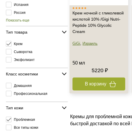
Испания
Россия
Крем ночной с гликолевой
кислотой 10% /Gigi Nutri-
Показать еще
Peptide 10% Glycolic
Cream
Тип товара
GiGi
,
Израиль
Крем
Сыворотка
Эксфолиант
50 мл
5220 ₽
Класс косметики
В корзину
Домашняя
Профессиональная
Тип кожи
Кремы для проблемной кожи
Проблемная
быстрой доставкой по всей
Все типы кожи