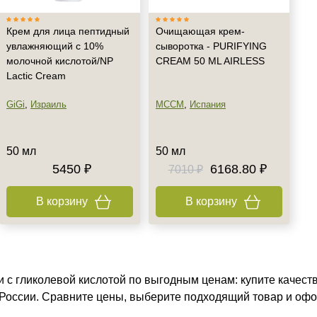
Крем для лица пептидный
Очищающая крем-
увлажняющий с 10%
сыворотка - PURIFYING
молочной кислотой/NP
CREAM 50 ML AIRLESS
Lactic Cream
GiGi
,
Израиль
MCCM
,
Испания
50 мл
50 мл
5450 ₽
6168.80 ₽
7010 ₽
В корзину
В корзину
 с гликолевой кислотой по выгодным ценам: купите качест
 России. Сравните цены, выберите подходящий товар и офо