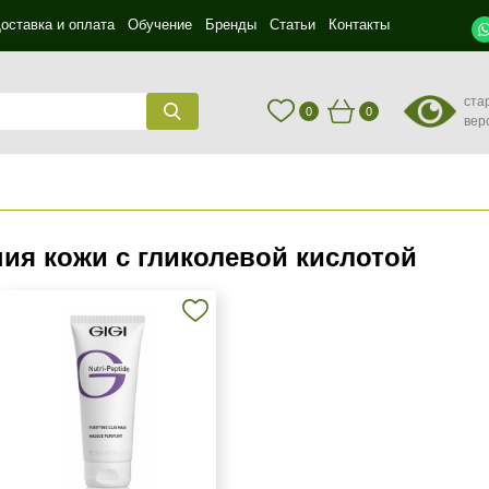
оставка и оплата
Обучение
Бренды
Статьи
Контакты
ста
0
0
вер
ия кожи с гликолевой кислотой