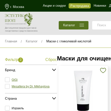
Акции и скидки
Новинки
Д
Распродажа
г. Москва
Каталог
Дистанционная продажа
(доставка)
лекарственных средств невозможна
Главная
Каталог
Маски с гликолевой кислотой
Маски для очищен
Фильтр
Сброс
2
Бренд
GiGi
Mesaltera by Dr. Mikhaylova
Страна
Израиль