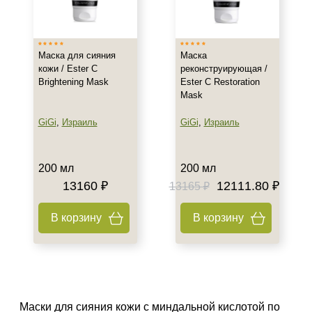
Тип товара
Маска
Маска для сияния
Маска
Пилинг
кожи / Ester C
реконструирующая /
Brightening Mask
Ester C Restoration
Mask
Класс косметики
GiGi
,
Израиль
GiGi
,
Израиль
Профессиональная
Тип кожи
200 мл
200 мл
13160 ₽
12111.80 ₽
13165 ₽
Все типы кожи
Чувствительная
В корзину
В корзину
Действие
Восстановление
Осветление
Очищение
Маски для сияния кожи с миндальной кислотой по