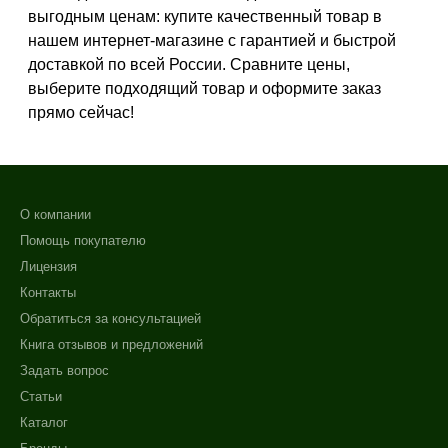
Показать еще
выгодным ценам: купите качественный товар в
нашем интернет-магазине с гарантией и быстрой
Результат
доставкой по всей России. Сравните цены,
выберите подходящий товар и оформите заказ
Сияние
прямо сейчас!
Гладкость
Обновление клеток
Показать еще
Область применения
О компании
+7 (495) 640-58-89
Помощь покупателю
+7 (929) 933-09-89
Декольте
Лицензия
Лицо
Контакты
Шея
Обратиться за консультацией
Книга отзывов и предложений
Объём
Задать вопрос
50 мл
Статьи
150 мл
Каталог
200 мл