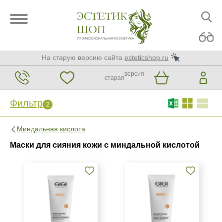
На старую версию сайта
esteticshop.ru
версия
старая
Фильтр
2
Фильтр
Сброс
2
Миндальная кислота
Бренд
Маски для сияния кожи с миндальной кислотой
GiGi
Страна
Израиль
Россия