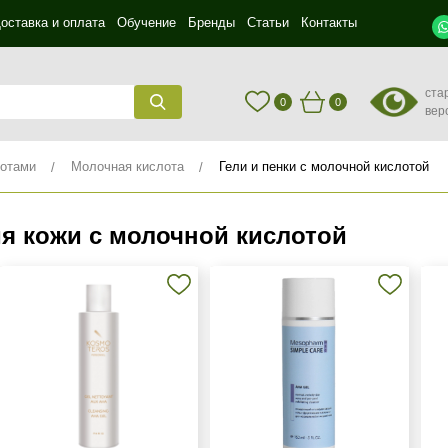
оставка и оплата
Обучение
Бренды
Статьи
Контакты
ста
0
0
вер
лотами
Молочная кислота
Гели и пенки с молочной кислотой
я кожи с молочной кислотой