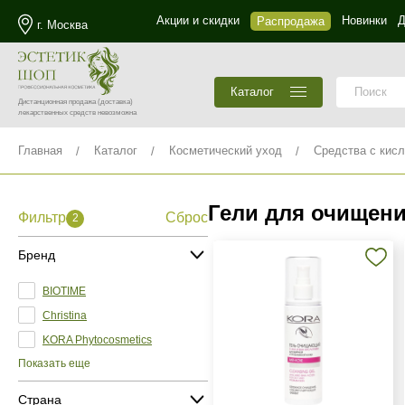
Акции и скидки
Новинки
Д
Распродажа
г. Москва
Каталог
Дистанционная продажа
(доставка)
лекарственных средств невозможна
Главная
Каталог
Косметический уход
Средства с кис
Гели для очищени
Фильтр
Сброс
2
Бренд
BIOTIME
Christina
KORA Phytocosmetics
Показать еще
Страна