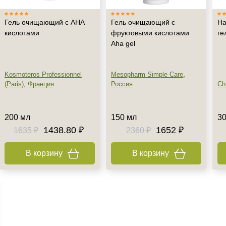
Гель очищающий с АНА
Гель очищающий с
На
кислотами
фруктовыми кислотами
ге
Aha gel
Kosmoteros Professionnel
Mesopharm Simple Care
,
(Paris)
,
Франция
Россия
Chr
200 мл
150 мл
30
1438.80 ₽
1652 ₽
1635 ₽
2360 ₽
В корзину
В корзину