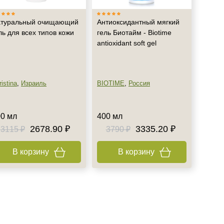
туральный очищающий
Антиоксидантный мягкий
ль для всех типов кожи
гель Биотайм - Biotime
antioxidant soft gel
istina
,
Израиль
BIOTIME
,
Россия
0 мл
400 мл
2678.90 ₽
3335.20 ₽
3115 ₽
3790 ₽
В корзину
В корзину