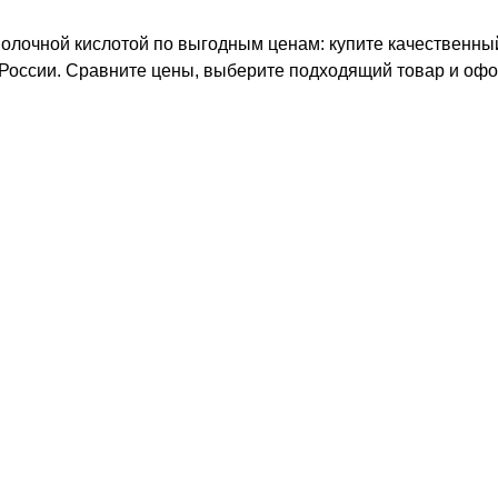
молочной кислотой по выгодным ценам: купите качественный
+7 (495) 640-58-89
 России. Сравните цены, выберите подходящий товар и офо
+7 (929) 933-09-89