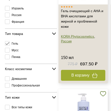
Израиль
Гель очищающий с АНА и
Россия
ВНА кислотами для
жирной и проблемной
Франция
кожи
Тип товара
KORA Phytocosmetics
,
Россия
Гель
Мусс
Пенка
150 мл
697.50 ₽
775 ₽
Класс косметики
В корзину
Домашняя
Профессиональная
Тип кожи
Все типы кожи