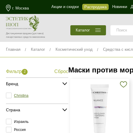
Акции и скидки
Новинки
Д
Распродажа
г. Москва
Каталог
Дистанционная продажа
(доставка)
лекарственных средств невозможна
Главная
Каталог
Косметический уход
Средства с кис
Маски против мо
Фильтр
Сброс
2
Бренд
Christina
Страна
Израиль
Россия