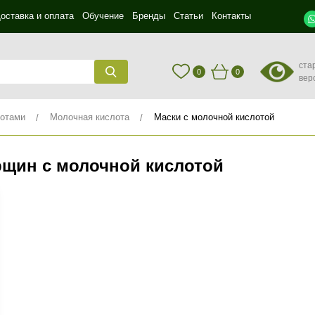
оставка и оплата
Обучение
Бренды
Статьи
Контакты
ста
0
0
вер
лотами
Молочная кислота
Маски с молочной кислотой
рщин с молочной кислотой