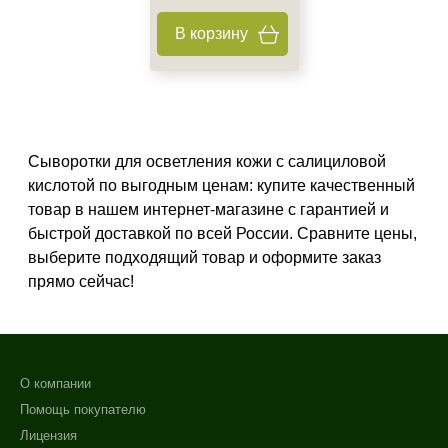
15 мл
В корзину
30 мл
50 мл
Показать еще
Ингредиенты
Сыворотки для осветления кожи с салициловой
Азелаиновая кислота
кислотой по выгодным ценам: купите качественный
Аллантоин
товар в нашем интернет-магазине с гарантией и
Алоэ
быстрой доставкой по всей России. Сравните цены,
Показать еще
выберите подходящий товар и оформите заказ
прямо сейчас!
Время применения
Вечер
День
Ежедневный
О компании
Показать еще
Помощь покупателю
Лицензия