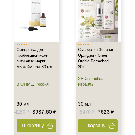
Жирная
Зрелая
Показать еще
Возраст
Любой возраст (от 18 лет)
Сыворотка для
Сыворотка Зеленая
После 20
проблемной кожи
Орхидея - Green
После 25
анти-акне марки
Orchid Dermaheal,
Биотайм, фл 30 мл
30ml
Действие
SR Cosmetics
,
Осветление
BIOTIME
,
Россия
Израиль
Восстановление
Матирование
30 мл
30 мл
Показать еще
3937.60 ₽
7623 ₽
4280 ₽
8470 ₽
Назначение против
В корзину
В корзину
Акне