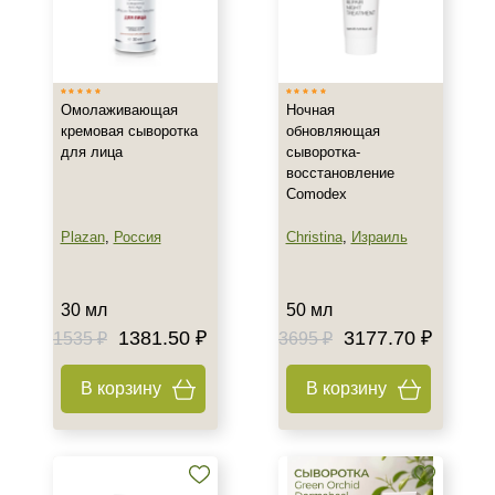
Страна
Израиль
Россия
Омолаживающая
Ночная
кремовая сыворотка
обновляющая
Тип товара
для лица
сыворотка-
восстановление
Сыворотка
Comodex
Бустер
Гель
Plazan
,
Россия
Christina
,
Израиль
Показать еще
Класс косметики
30 мл
50 мл
1381.50 ₽
3177.70 ₽
1535 ₽
3695 ₽
Домашняя
Профессиональная
В корзину
В корзину
Тип кожи
Все типы кожи