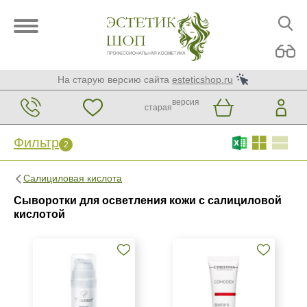
На старую версию сайта
esteticshop.ru
версия
старая
Фильтр
2
Фильтр
Сброс
Салициловая кислота
2
Сыворотки для осветления кожи с салициловой
Бренд
кислотой
BIOTIME
Christina
GiGi
Показать еще