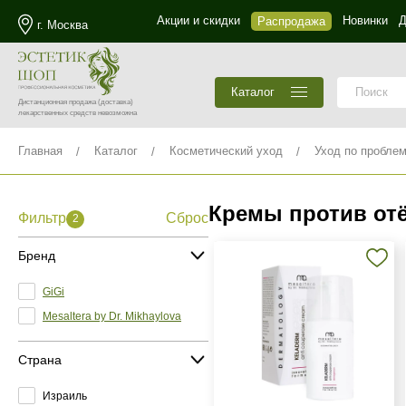
Акции и скидки
Новинки
Д
Распродажа
г. Москва
Каталог
Дистанционная продажа
(доставка)
лекарственных средств невозможна
Главная
Каталог
Косметический уход
Уход по пробле
Кремы против отё
Фильтр
Сброс
2
Бренд
GiGi
Mesaltera by Dr. Mikhaylova
Страна
Израиль