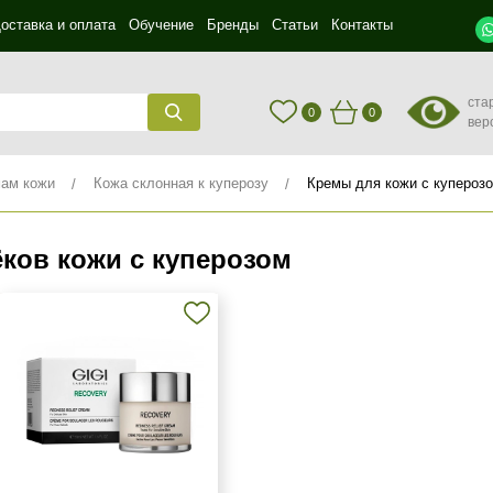
оставка и оплата
Обучение
Бренды
Статьи
Контакты
ста
0
0
вер
мам кожи
Кожа склонная к куперозу
Кремы для кожи с купероз
ков кожи с куперозом