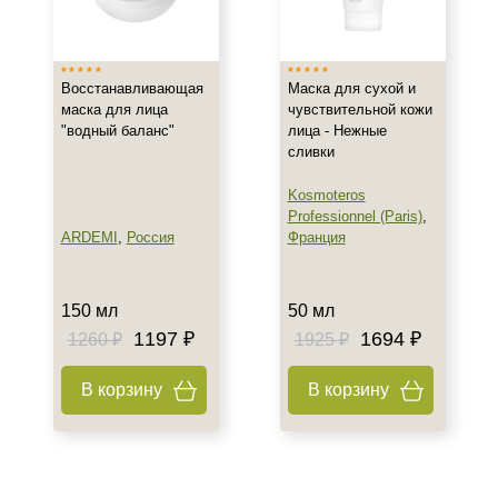
Россия
Франция
Показать еще
Восстанавливающая
Маска для сухой и
маска для лица
чувствительной кожи
Тип товара
"водный баланс"
лица - Нежные
сливки
Маска
Гель
Kosmoteros
Крем
Professionnel (Paris)
,
ARDEMI
,
Россия
Франция
Класс косметики
150 мл
50 мл
Домашняя
1197 ₽
1694 ₽
1260 ₽
1925 ₽
Профессиональная
Универсальная
В корзину
В корзину
Тип кожи
Сухая
Все типы кожи