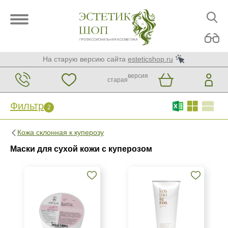
На старую версию сайта
esteticshop.ru
версия
старая
Фильтр
2
Фильтр
Сброс
2
Кожа склонная к куперозу
Бренд
Маски для сухой кожи с куперозом
ARDEMI
Kosmoteros Professionnel (Paris)
Страна
Израиль