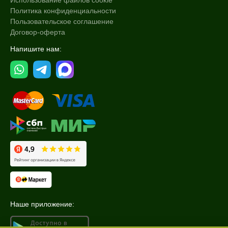
Использование файлов cookie
Политика конфиденциальности
75 мл
Пользовательское соглашение
100 мл
Договор-оферта
Показать еще
Напишите нам:
Ингредиенты
Алоэ
Витамин E
Каолин
Показать еще
Процедура
Пилинг
Наше приложение: