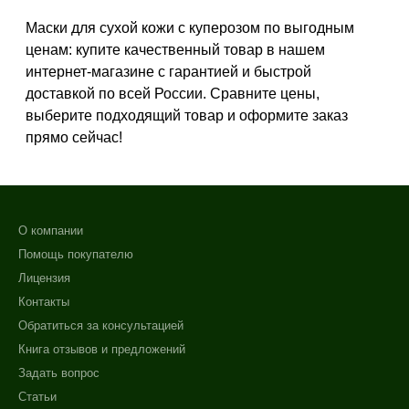
Жирная
Маски для сухой кожи с куперозом по выгодным
Показать еще
ценам: купите качественный товар в нашем
интернет-магазине с гарантией и быстрой
Возраст
доставкой по всей России. Сравните цены,
выберите подходящий товар и оформите заказ
Любой возраст (от 18 лет)
прямо сейчас!
После 20
После 25
Не показывать предложение о консультации
Действие
+7 (495) 640-58-89
О компании
Восстановление
+7 (929) 933-09-89
Помощь покупателю
Моделирование
Лицензия
Обезжиривание
Контакты
Показать еще
Обратиться за консультацией
Книга отзывов и предложений
Назначение против
Задать вопрос
Воспаление
Статьи