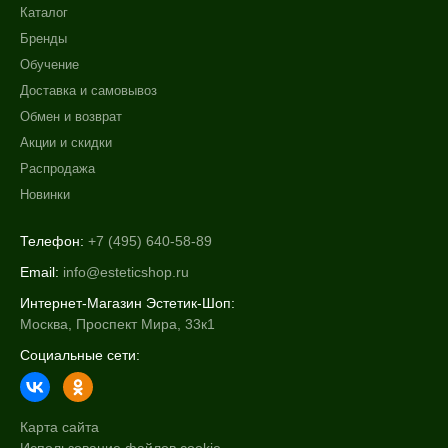
Купероз
Каталог
Отёки
Бренды
Показать еще
Обучение
Доставка и самовывоз
Результат
Обмен и возврат
Гладкость
Акции и скидки
Лифтинг
Распродажа
Обновление клеток
Новинки
Показать еще
Телефон:
+7 (495) 640-58-89
Область применения
Email:
info@esteticshop.ru
Декольте
Интернет-Магазин Эстетик-Шоп:
Лицо
Москва, Проспект Мира, 33к1
Тело
Социальные сети:
Показать еще
Объём
Карта сайта
50 мл