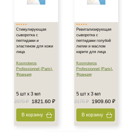
Испания
Италия
Показать еще
Тип товара
Стимулирующая
Ревитализирующая
сыворотка с
сыворотка с
Сыворотка
пептидами и
пептидами голубой
эластином для кожи
лилии и маслом
Биоревитализант
лица
карите для лица
Биорепарант
Показать еще
Kosmoteros
Kosmoteros
Professionnel (Paris)
,
Professionnel (Paris)
,
Класс косметики
Франция
Франция
Профессиональная
5 шт х 3 мл
5 шт х 3 мл
Универсальная
1821.60 ₽
1909.60 ₽
2070 ₽
2170 ₽
Тип кожи
В корзину
В корзину
Все типы кожи
Жирная