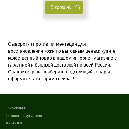
В корзину
Результат
Не показывать предложение о консультации
Гладкость
+7 (495) 640-58-89
Защита
+7 (929) 933-09-89
Лифтинг
Показать еще
Сыворотки против пигментации для
восстановления кожи по выгодным ценам: купите
Область применения
качественный товар в нашем интернет-магазине с
гарантией и быстрой доставкой по всей России.
Веки
Сравните цены, выберите подходящий товар и
Декольте
оформите заказ прямо сейчас!
Кисти рук
Показать еще
Объём
О компании
ампула
Помощь покупателю
фл
Лицензия
флакон