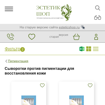
На старую версию сайта
esteticshop.ru
версия
старая
Фильтр
2
Фильтр
Сброс
Пигментация
2
Сыворотки против пигментации для
Бренд
восстановления кожи
Kosmoteros Professionnel (Paris)
Страна
Израиль