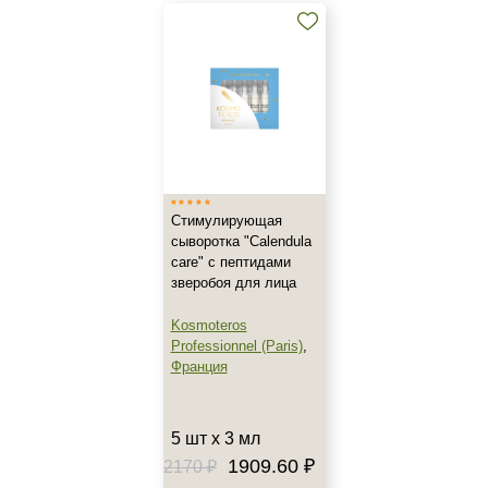
Зрелая
Показать еще
Возраст
Любой возраст (от 18 лет)
Действие
Восстановление
Стимулирующая
сыворотка "Calendula
Моделирование
care" с пептидами
Обновление
зверобоя для лица
Показать еще
Kosmoteros
Professionnel (Paris)
,
Назначение против
Франция
Акне
Алопеция
5 шт х 3 мл
Возрастные изменения
1909.60 ₽
2170 ₽
Показать еще