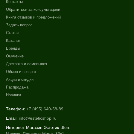
Контакты
Показать еще
Обратиться за консультацией
Ингредиенты
Книга отзывов и предложений
Задать вопрос
PDRN
Статьи
Аминокислоты
Каталог
Аргирелин
Бренды
Показать еще
Обучение
Время применения
Доставка и самовывоз
Обмен и возврат
Ежедневный
Акции и скидки
Распродажа
Форма выпуска
Новинки
Ампула
Флакон
Телефон:
+7 (495) 640-58-89
Email:
info@esteticshop.ru
Подборки
Интернет-Магазин Эстетик-Шоп:
Москва, Проспект Мира, 33к1
Рост волос и алопеция