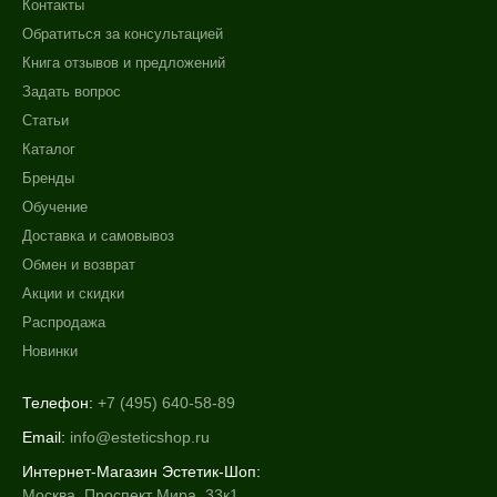
Контакты
Тело
Обратиться за консультацией
Показать еще
Книга отзывов и предложений
Объём
Задать вопрос
Статьи
2,7 мл + 2,3 мл
Каталог
5 ml x 7 шт *2
Бренды
5 мл
Обучение
Показать еще
Доставка и самовывоз
Обмен и возврат
Ингредиенты
Акции и скидки
Витамин C
Распродажа
Койевая кислота
Новинки
Миндальная кислота
Показать еще
Телефон:
+7 (495) 640-58-89
Email:
info@esteticshop.ru
Время применения
Интернет-Магазин Эстетик-Шоп:
Вечер
Москва, Проспект Мира, 33к1