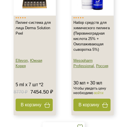
Италия
Россия
Показать еще
Пилинг-система для
Набор средств для
лица Derma Solution
химического пилинга
Тип товара
Peel
(Пировиноградная
кислота 25% +
Набор
Омолаживающая
Бустер
сыворотка 5%)
Гель
Ellevon
,
Южная
Mesopharm
Показать еще
Корея
Professional
,
Россия
Тип пилинга
30 мл + 30 мл
5 ml x 7 шт *2
Желтый (Ретиноевый)
Чтобы увидеть цену
7454.50 ₽
8770 ₽
Молочный
необходимо
войти
Мультикислотный
В корзину
В корзину
Показать еще
Класс косметики