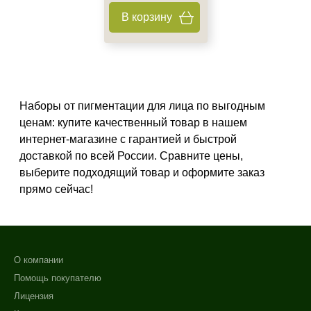
Показать еще
В корзину
Назначение против
Не показывать предложение о консультации
+7 (495) 640-58-89
Акне
+7 (929) 933-09-89
Возрастные изменения
Наборы от пигментации для лица по выгодным
Воспаление
ценам: купите качественный товар в нашем
Показать еще
интернет-магазине с гарантией и быстрой
Результат
доставкой по всей России. Сравните цены,
выберите подходящий товар и оформите заказ
Гладкость
прямо сейчас!
Лифтинг
Обновление клеток
Показать еще
Область применения
О компании
Помощь покупателю
Лицо
Лицензия
Декольте