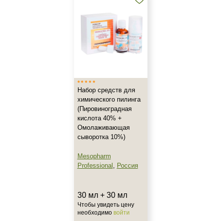
Корейская
Профессиональная
Тип кожи
Все типы кожи
Жирная
Зрелая
Набор средств для
Показать еще
химического пилинга
(Пировиноградная
Возраст
кислота 40% +
Омолаживающая
Любой возраст
сыворотка 10%)
Любой возраст (от 18 лет)
Mesopharm
Professional
,
Россия
Действие
Восстановление
30 мл + 30 мл
Чтобы увидеть цену
Обновление
необходимо
войти
Осветление