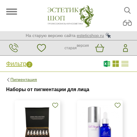
На старую версию сайта
esteticshop.ru
версия
старая
Фильтр
2
Фильтр
Сброс
2
Пигментация
Бренд
Наборы от пигментации для лица
Ellevon
Mesopharm Professional
Страна
Израиль