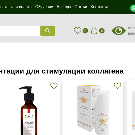
оставка и оплата
Обучение
Бренды
Статьи
Контакты
ста
0
0
вер
нтации для стимуляции коллагена