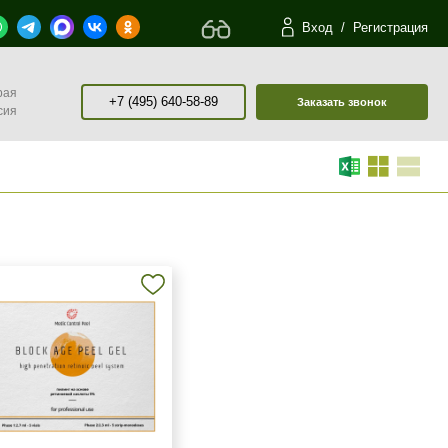
Вход
/
Регистрация
рая
+7 (495) 640-58-89
Заказать звонок
сия