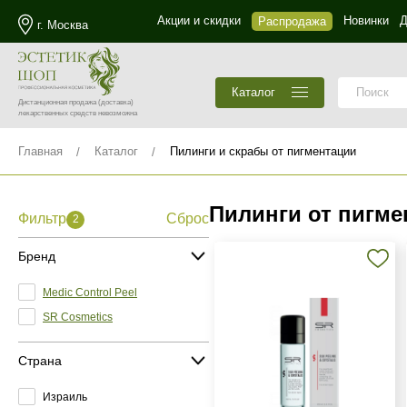
Акции и скидки
Новинки
Д
Распродажа
г. Москва
Каталог
Дистанционная продажа
(доставка)
лекарственных средств невозможна
Главная
Каталог
Пилинги и скрабы от пигментации
Пилинги от пигме
Фильтр
Сброс
2
Бренд
Medic Control Peel
SR Cosmetics
Страна
Израиль