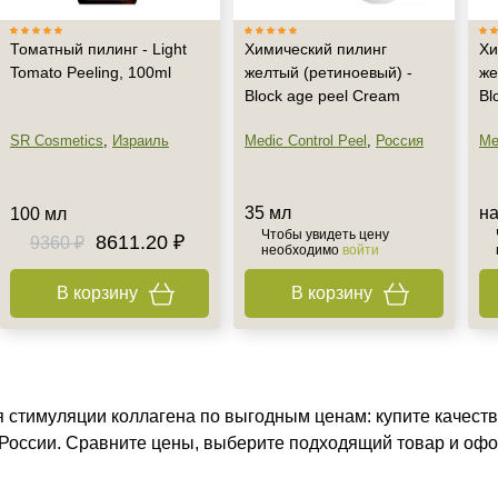
Томатный пилинг - Light
Химический пилинг
Хи
Tomato Peeling, 100ml
желтый (ретиноевый) -
же
Block age peel Cream
Bl
SR Cosmetics
,
Израиль
Medic Control Peel
,
Россия
Me
35 мл
н
100 мл
Чтобы увидеть цену
8611.20 ₽
9360 ₽
необходимо
войти
В корзину
В корзину
я стимуляции коллагена по выгодным ценам: купите качеств
 России. Сравните цены, выберите подходящий товар и офо