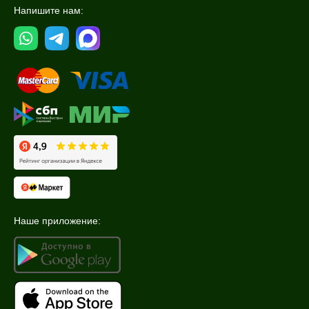
Напишите нам:
Кожа головы
Показать еще
Объём
2 шт
5 гр
15 мл
Показать еще
Ингредиенты
EGF
Азелаиновая кислота
Наше приложение:
Аллантоин
Показать еще
Время применения
Вечер