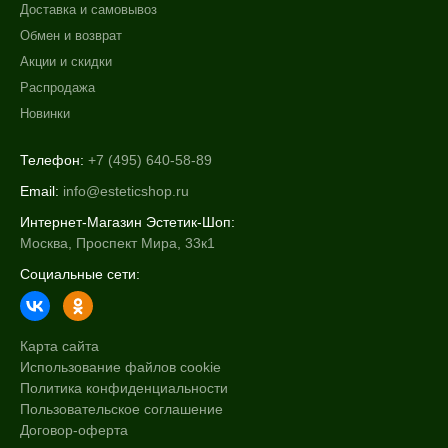
Доставка и самовывоз
Возрастные изменения
Обмен и возврат
Воспаление
Акции и скидки
Показать еще
Распродажа
Применение
Новинки
После пилинга
Телефон:
+7 (495) 640-58-89
После чистки
Email:
info@esteticshop.ru
Результат
Интернет-Магазин Эстетик-Шоп:
Москва, Проспект Мира, 33к1
Гладкость
Социальные сети:
Лифтинг
Обновление клеток
Показать еще
Карта сайта
Использование файлов cookie
Область применения
Политика конфиденциальности
Пользовательское соглашение
Веки
Договор-оферта
Декольте