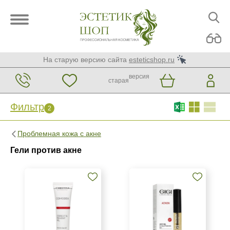
На старую версию сайта
esteticshop.ru
версия
старая
Фильтр
2
Фильтр
Сброс
2
Проблемная кожа с акне
Бренд
Гели против акне
Christina
GiGi
Страна
Израиль