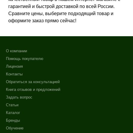
Зрелая
гарантией и быстрой доставкой по всей России.
Показать еще
Сравните цены, выберите подходящий товар и
оформите заказ прямо сейчас!
Возраст
Любой возраст
Любой возраст (от 18 лет)
О компании
После 20
Помощь покупателю
Показать еще
Лицензия
Действие
Контакты
Обратиться за консультацией
Восстановление
Книга отзывов и предложений
Матирование
+7 (495) 640-58-89
Задать вопрос
Обезжиривание
+7 (929) 933-09-89
Статьи
Показать еще
Каталог
Назначение против
Бренды
Обучение
Акне