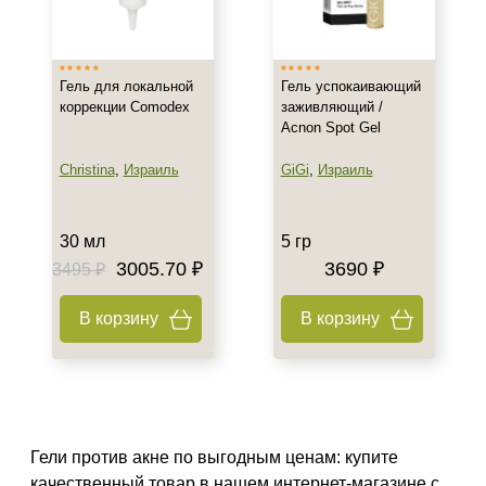
Испания
Россия
Показать еще
Гель для локальной
Гель успокаивающий
коррекции Comodex
заживляющий /
Тип товара
Acnon Spot Gel
Гель
Christina
,
Израиль
GiGi
,
Израиль
Бустер
Концентрат
Показать еще
30 мл
5 гр
3005.70 ₽
3690 ₽
3495 ₽
Класс косметики
В корзину
В корзину
Домашняя
Профессиональная
Тип кожи
Все типы кожи
Гели против акне по выгодным ценам: купите
Жирная
качественный товар в нашем интернет-магазине с