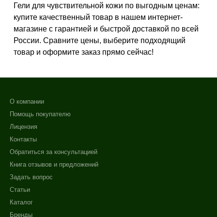
Гели для чувствительной кожи по выгодным ценам:
Показать еще
купите качественный товар в нашем интернет-
Возраст
магазине с гарантией и быстрой доставкой по всей
России. Сравните цены, выберите подходящий
Любой возраст
товар и оформите заказ прямо сейчас!
Любой возраст (от 18 лет)
После 20
Показать еще
О компании
Действие
Не показывать предложение о консультации
Помощь покупателю
+7 (495) 640-58-89
Восстановление
Лицензия
+7 (929) 933-09-89
Обновление
Контакты
Осветление
Обратиться за консультацией
Показать еще
Книга отзывов и предложений
Задать вопрос
Назначение против
Статьи
Акне
Каталог
Возрастные изменения
Бренды