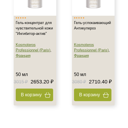
Россия
Показать еще
Тип товара
Гель-концентрат для
Гель-успокаивающий
чувствительной кожи
Антикупероз
Гель
"Ингибитор-актив"
Концентрат
Kosmoteros
Kosmoteros
Крем
Professionnel (Paris)
,
Professionnel (Paris)
,
Показать еще
Франция
Франция
Класс косметики
50 мл
50 мл
Домашняя
2653.20 ₽
2710.40 ₽
3015 ₽
3080 ₽
Профессиональная
В корзину
В корзину
Тип кожи
Чувствительная
Все типы кожи
Зрелая