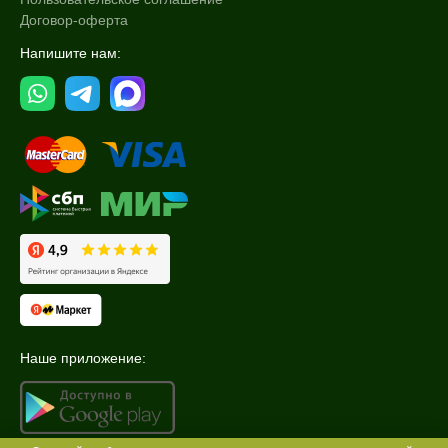
Договор-оферта
Объём
Напишите нам:
2 шт
20 мл
30 мл
Показать еще
Ингредиенты
EGF
Аллантоин
Алоэ
Показать еще
Время применения
Наше приложение:
Вечер
Ежедневный
Утро