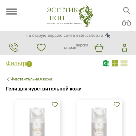
На старую версию сайта
esteticshop.ru
версия
старая
Фильтр
2
Фильтр
Сброс
2
Чувствительная кожа
Бренд
Гели для чувствительной кожи
Kosmoteros Professionnel (Paris)
Страна
Израиль
Испания