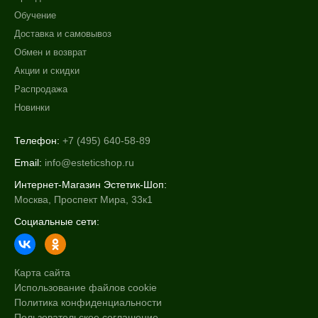
Воспаление
Обучение
Показать еще
Доставка и самовывоз
Обмен и возврат
Применение
Акции и скидки
После пилинга
Распродажа
Новинки
Результат
Телефон:
+7 (495) 640-58-89
Гладкость
Email:
info@esteticshop.ru
Защита
Лифтинг
Интернет-Магазин Эстетик-Шоп:
Москва, Проспект Мира, 33к1
Показать еще
Социальные сети:
Область применения
Веки
Карта сайта
Декольте
Использование файлов cookie
Лицо
Политика конфиденциальности
Показать еще
Пользовательское соглашение