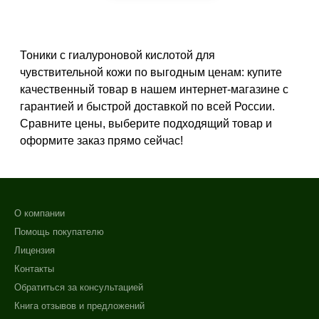
Воспаление
Не показывать предложение о консультации
+7 (495) 640-58-89
Гиперкератоз
+7 (929) 933-09-89
Показать еще
Тоники с гиалуроновой кислотой для
чувствительной кожи по выгодным ценам: купите
Результат
качественный товар в нашем интернет-магазине с
гарантией и быстрой доставкой по всей России.
Лифтинг
Сравните цены, выберите подходящий товар и
Обновление клеток
оформите заказ прямо сейчас!
Ровный тон
Показать еще
Область применения
О компании
Веки
Помощь покупателю
Декольте
Лицензия
Лицо
Контакты
Показать еще
Обратиться за консультацией
Объём
Книга отзывов и предложений