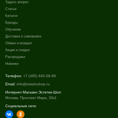
Задать вопрос
100 мл
Статьи
150 мл
Каталог
180 мл
Бренды
Показать еще
Обучение
Ингредиенты
Доставка и самовывоз
Обмен и возврат
Гиалуроновая кислота
Акции и скидки
Алоэ
Распродажа
Аминокислоты
Новинки
Показать еще
Телефон:
+7 (495) 640-58-89
Время применения
Email:
info@esteticshop.ru
Ежедневный
Интернет-Магазин Эстетик-Шоп:
Москва, Проспект Мира, 33к1
Социальные сети: