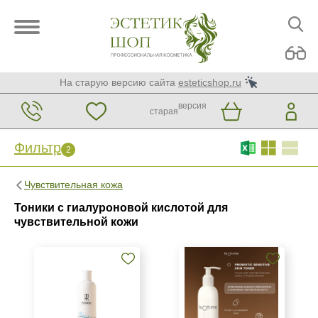
На старую версию сайта
esteticshop.ru
версия
старая
Фильтр
2
Фильтр
Сброс
Чувствительная кожа
2
Тоники с гиалуроновой кислотой для
Бренд
чувствительной кожи
ARDEMI
BIOTIME
Mesopharm Simple Care
Страна