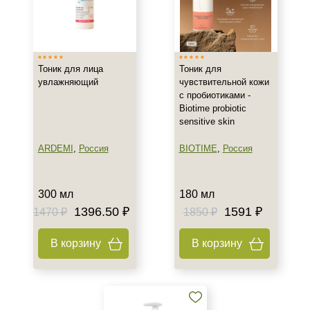
Израиль
Испания
Россия
Тоник для лица
Тоник для
увлажняющий
чувствительной кожи
Тип товара
с пробиотиками -
Biotime probiotic
Тоник
sensitive skin
Активатор
ARDEMI
,
Россия
BIOTIME
,
Россия
Лосьон
Показать еще
300 мл
180 мл
Класс косметики
1396.50 ₽
1591 ₽
1470 ₽
1850 ₽
Домашняя
В корзину
В корзину
Профессиональная
Тип кожи
Все типы кожи