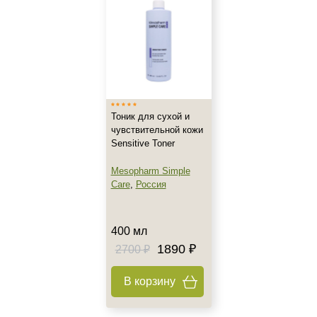
Жирная
Поврежденная
Показать еще
Возраст
Любой возраст
Тоник для сухой и
Любой возраст (от 18 лет)
чувствительной кожи
После 20
Sensitive Toner
Mesopharm Simple
Действие
Care
,
Россия
Восстановление
Матирование
400 мл
Осветление
1890 ₽
2700 ₽
Показать еще
В корзину
Назначение против
Акне