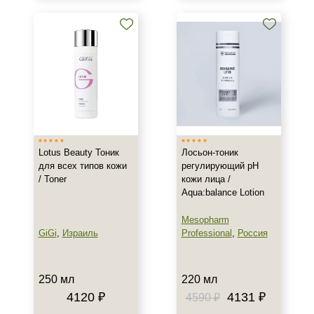
100 мл
150 мл
180 мл
Показать еще
Ингредиенты
Алоэ
Аминокислоты
Lotus Beauty Тоник
Лосьон-тоник
Витамин C
для всех типов кожи
регулирующий рН
Показать еще
/ Toner
кожи лица /
Aqua:balance Lotion
Время применения
Не показывать предложение о консультации
Mesopharm
+7 (495) 640-58-89
Ежедневный
GiGi
,
Израиль
Professional
,
Россия
+7 (929) 933-09-89
250 мл
220 мл
4120 ₽
4131 ₽
4590 ₽