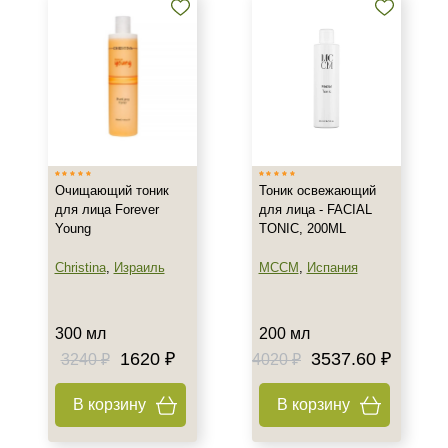
Воспаление
Гиперкератоз
Показать еще
Результат
Лифтинг
Обновление клеток
Очищающий тоник
Тоник освежающий
Ровный тон
для лица Forever
для лица - FACIAL
Young
TONIC, 200ML
Показать еще
Christina
,
Израиль
MCCM
,
Испания
Область применения
Веки
300 мл
200 мл
Декольте
1620 ₽
3537.60 ₽
3240 ₽
4020 ₽
Лицо
Показать еще
В корзину
В корзину
Объём