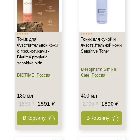
Жирная
Поврежденная
Показать еще
Возраст
Тоник для
Тоник для сухой и
чувствительной кожи
чувствительной кожи
Любой возраст
с пробиотиками -
Sensitive Toner
Любой возраст (от 18 лет)
Biotime probiotic
После 20
sensitive skin
Mesopharm Simple
BIOTIME
,
Россия
Care
,
Россия
Действие
Восстановление
180 мл
400 мл
Матирование
1591 ₽
1890 ₽
1850 ₽
2700 ₽
Осветление
Показать еще
В корзину
В корзину
Назначение против
Акне