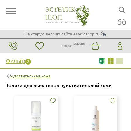
На старую версию сайта
esteticshop.ru
версия
старая
Фильтр
2
Фильтр
Сброс
2
Чувствительная кожа
Бренд
Тоники для всех типов чувствительной кожи
ARDEMI
BIOTIME
Christina
Показать еще
Страна