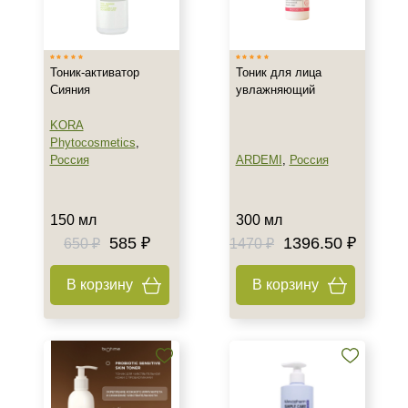
Израиль
Испания
Тоник-активатор
Тоник для лица
Россия
Сияния
увлажняющий
Тип товара
KORA
Phytocosmetics
,
Тоник
Россия
ARDEMI
,
Россия
Активатор
Лосьон
150 мл
300 мл
Показать еще
585 ₽
1396.50 ₽
650 ₽
1470 ₽
Класс косметики
В корзину
В корзину
Домашняя
Профессиональная
Тип кожи
Все типы кожи