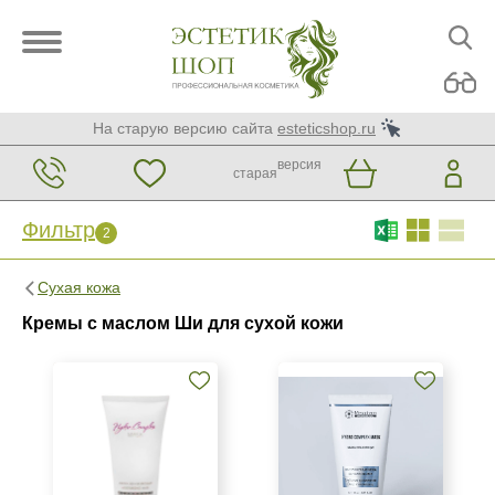
На старую версию сайта
esteticshop.ru
версия
старая
Фильтр
2
Фильтр
Сброс
2
Сухая кожа
Бренд
Кремы с маслом Ши для сухой кожи
Mesopharm Professional
Страна
Израиль
Россия