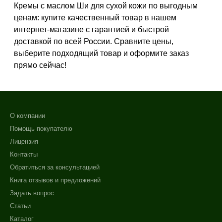
Зрелая
Кремы с маслом Ши для сухой кожи по выгодным
Нормальная
ценам: купите качественный товар в нашем
интернет-магазине с гарантией и быстрой
Показать еще
доставкой по всей России. Сравните цены,
Возраст
выберите подходящий товар и оформите заказ
прямо сейчас!
Любой возраст (от 18 лет)
После 20
После 25
Показать еще
О компании
+7 (495) 640-58-89
Действие
Помощь покупателю
+7 (929) 933-09-89
Лицензия
Восстановление
Контакты
Отбеливание
Обратиться за консультацией
Очищение
Книга отзывов и предложений
Показать еще
Задать вопрос
Назначение против
Статьи
Каталог