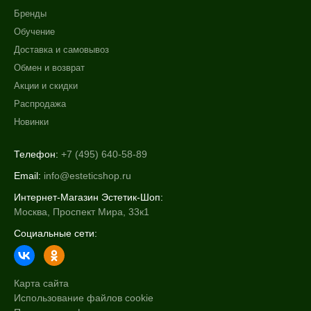
Акне
Бренды
Воспаление
Обучение
Морщины
Доставка и самовывоз
Показать еще
Обмен и возврат
Результат
Акции и скидки
Распродажа
Гладкость
Новинки
Защита
Обновление клеток
Телефон:
+7 (495) 640-58-89
Показать еще
Email:
info@esteticshop.ru
Область применения
Интернет-Магазин Эстетик-Шоп:
Москва, Проспект Мира, 33к1
Веки
Социальные сети:
Губы
Декольте
Показать еще
Карта сайта
Использование файлов cookie
Объём