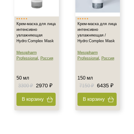
Франция
Показать еще
Тип товара
Крем-маска для лица
Крем-маска для лица
интенсивно
интенсивно
Крем
увлажняющая
увлажняющая /
Hydro:Complex Mask
Hydro:Complex Mask
Бустер
Гель
Mesopharm
Mesopharm
Показать еще
Professional
,
Россия
Professional
,
Россия
Класс косметики
50 мл
150 мл
Домашняя
2970 ₽
6435 ₽
3300 ₽
7150 ₽
Корейская
Профессиональная
В корзину
В корзину
Показать еще
Тип кожи
Все типы кожи