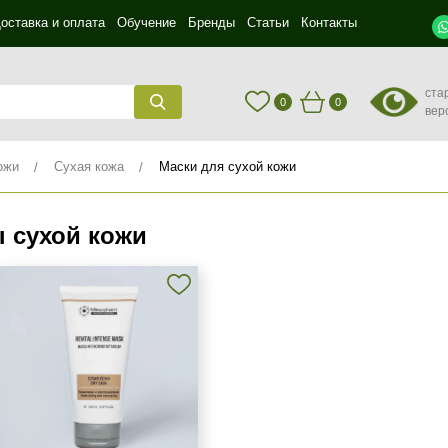
оставка и оплата
Обучение
Бренды
Статьи
Контакты
ста
0
0
вер
ожи
Сухая кожа
Маски для сухой кожи
 сухой кожи