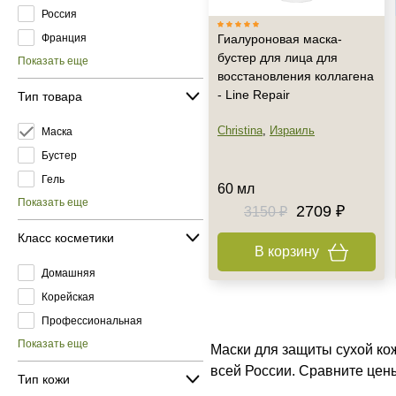
Россия
Франция
Гиалуроновая маска-
бустер для лица для
Показать еще
восстановления коллагена
- Line Repair
Тип товара
Christina
,
Израиль
Маска
Бустер
Гель
60 мл
Показать еще
2709 ₽
3150 ₽
Класс косметики
В корзину
Домашняя
Корейская
Профессиональная
Показать еще
Маски для защиты сухой ко
всей России. Сравните цен
Тип кожи