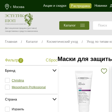
Акции и скидки
Новинки
Д
Распродажа
г. Москва
Каталог
Дистанционная продажа
(доставка)
лекарственных средств невозможна
Главная
Каталог
Косметический уход
Уход по типам к
Маски для защиты
Фильтр
Сброс
2
Бренд
Christina
Mesopharm Professional
Страна
Израиль