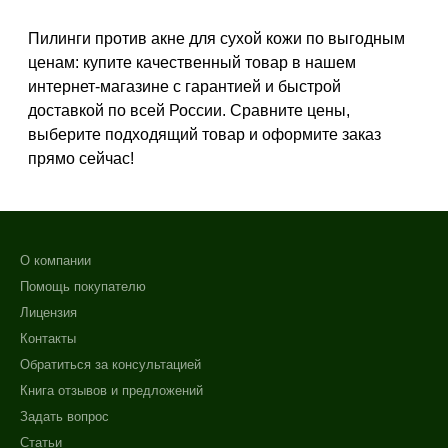
Показать еще
+7 (495) 640-58-89
Пилинги против акне для сухой кожи по выгодным
Назначение против
+7 (929) 933-09-89
ценам: купите качественный товар в нашем
интернет-магазине с гарантией и быстрой
Акне
доставкой по всей России. Сравните цены,
Возрастные изменения
выберите подходящий товар и оформите заказ
Воспаление
прямо сейчас!
Показать еще
Результат
Гладкость
О компании
Лифтинг
Помощь покупателю
Обновление клеток
Лицензия
Показать еще
Контакты
Область применения
Обратиться за консультацией
Книга отзывов и предложений
Декольте
Задать вопрос
Лицо
Статьи