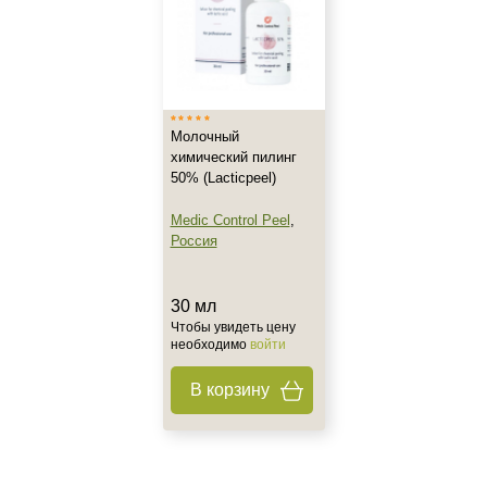
Корейская
Профессиональная
Тип кожи
Молочный
Все типы кожи
химический пилинг
Обезвоженная
50% (Lacticpeel)
Сухая
Medic Control Peel
,
Россия
Возраст
Любой возраст
30 мл
Любой возраст (от 18 лет)
Чтобы увидеть цену
необходимо
войти
Действие
В корзину
Восстановление
Осветление
Отбеливание