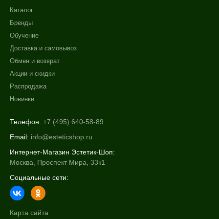
Тело
Каталог
Показать еще
Бренды
Объём
Обучение
Доставка и самовывоз
5 ml x 7 шт *2
Обмен и возврат
10 мл
Акции и скидки
20 мл
Распродажа
Показать еще
Новинки
Ингредиенты
Телефон:
+7 (495) 640-58-89
Алоэ
Email:
info@esteticshop.ru
Молочная кислота
Интернет-Магазин Эстетик-Шоп:
Растительные экстракты
Москва, Проспект Мира, 33к1
Показать еще
Социальные сети:
Пол
Для женщин
Карта сайта