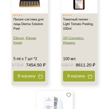
Израиль
Россия
Южная Корея
Пилинг-система для
Томатный пилинг -
лица Derma Solution
Light Tomato Peeling,
Тип товара
Peel
100ml
Пилинг
Ellevon
,
Южная
SR Cosmetics
,
Бустер
Корея
Израиль
Гель
Показать еще
5 ml x 7 шт *2
100 мл
7454.50 ₽
8611.20 ₽
Тип пилинга
8770 ₽
9360 ₽
Миндальный
В корзину
В корзину
Молочный
Мультикислотный
Показать еще
Класс косметики