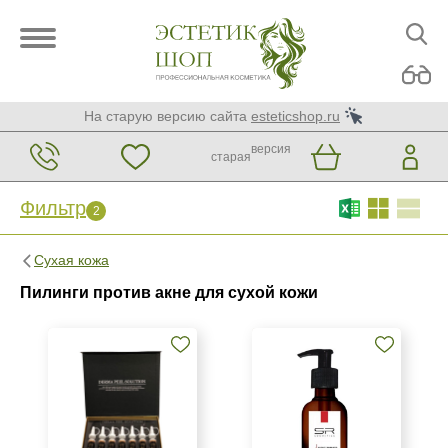
На старую версию сайта
esteticshop.ru
версия
старая
Фильтр
2
Фильтр
Сброс
2
Сухая кожа
Бренд
Пилинги против акне для сухой кожи
Ellevon
Medic Control Peel
SR Cosmetics
Страна