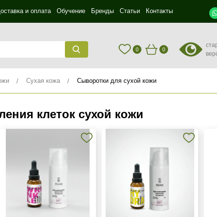
оставка и оплата
Обучение
Бренды
Статьи
Контакты
ста
0
0
вер
ожи
Сухая кожа
Сыворотки для сухой кожи
ения клеток сухой кожи