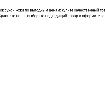
ок сухой кожи по выгодным ценам: купите качественный тов
 Сравните цены, выберите подходящий товар и оформите за
+7 (495) 640-58-89
+7 (929) 933-09-89