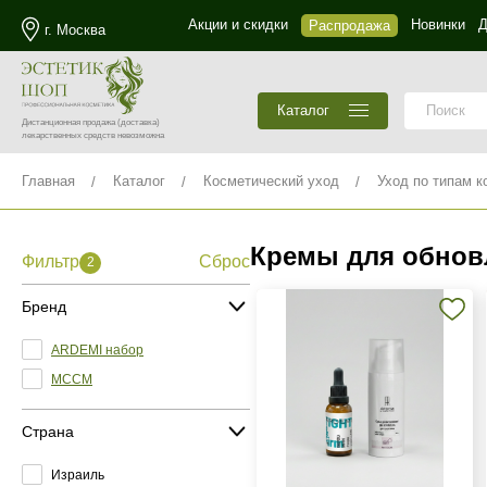
Акции и скидки
Новинки
Д
Распродажа
г. Москва
Каталог
Дистанционная продажа
(доставка)
лекарственных средств невозможна
Главная
Каталог
Косметический уход
Уход по типам к
Кремы для обновл
Фильтр
Сброс
2
Бренд
ARDEMI набор
MCCM
Страна
Израиль