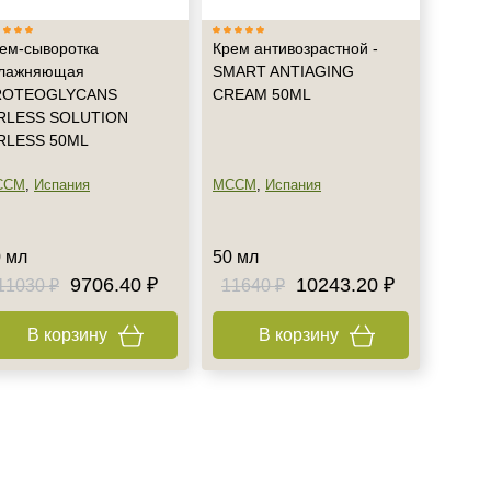
ем-сыворотка
Крем антивозрастной -
влажняющая
SMART ANTIAGING
ROTEOGLYCANS
CREAM 50ML
RLESS SOLUTION
RLESS 50ML
CCM
,
Испания
MCCM
,
Испания
 мл
50 мл
9706.40 ₽
10243.20 ₽
11030 ₽
11640 ₽
В корзину
В корзину