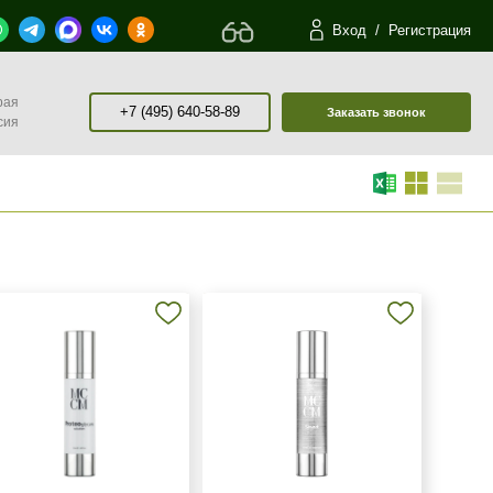
Вход
/
Регистрация
рая
+7 (495) 640-58-89
Заказать звонок
сия