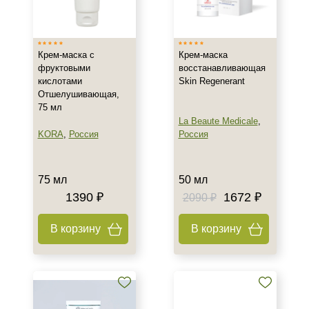
Израиль
Россия
Крем-маска с
Крем-маска
Франция
фруктовыми
восстанавливающая
Показать еще
кислотами
Skin Regenerant
Отшелушивающая,
Тип товара
75 мл
La Beaute Medicale
,
Крем
KORA
,
Россия
Россия
Гель
Маска
75 мл
50 мл
Показать еще
1390 ₽
1672 ₽
2090 ₽
Тип пилинга
В корзину
В корзину
Гликолевый
Класс косметики
Домашняя