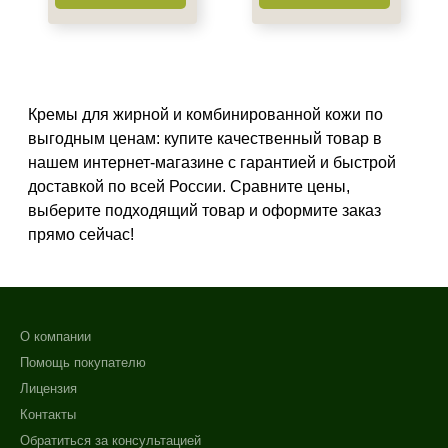
Восстановление
Обезжиривание
Не показывать предложение о консультации
Осветление
+7 (495) 640-58-89
Показать еще
+7 (929) 933-09-89
Кремы для жирной и комбинированной кожи по
Назначение против
выгодным ценам: купите качественный товар в
нашем интернет-магазине с гарантией и быстрой
Акне
доставкой по всей России. Сравните цены,
Воспаление
выберите подходящий товар и оформите заказ
Постакне
прямо сейчас!
Показать еще
Результат
Лифтинг
О компании
Обновление клеток
Помощь покупателю
Ровный тон
Лицензия
Показать еще
Контакты
Область применения
Обратиться за консультацией