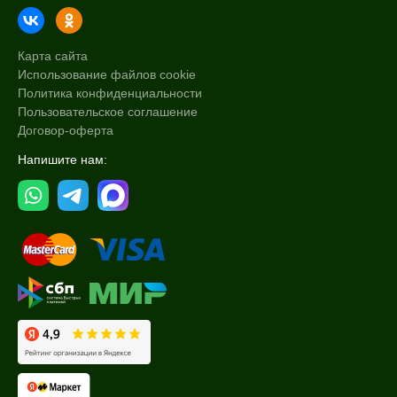
Время применения
Ежедневный
Карта сайта
Использование файлов cookie
Пол
Политика конфиденциальности
Пользовательское соглашение
Для женщин
Договор-оферта
Напишите нам:
Процедура
Пилинг
Распаривание
Чистка