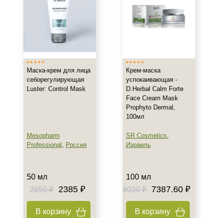
Лечебная
Профессиональная
Показать еще
Тип кожи
Все типы кожи
Маска-крем для лица
Крем-маска
себорегулирующая
успокаивающая -
Жирная
Luster: Control Mask
D.Herbal Calm Forte
Комбинированная
Face Cream Mask
Показать еще
Prophyto Dermal,
100мл
Возраст
Mesopharm
SR Cosmetics
,
Любой возраст
Professional
,
Россия
Израиль
Любой возраст (от 18 лет)
После 20
50 мл
100 мл
Показать еще
2385 ₽
7387.60 ₽
2650 ₽
8030 ₽
Действие
В корзину
В корзину