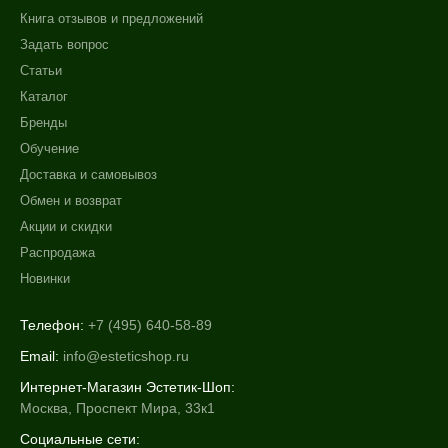
Книга отзывов и предложений
Декольте
Задать вопрос
Лицо
Статьи
Тело
Каталог
Показать еще
Бренды
Объём
Обучение
Доставка и самовывоз
10 мл
Обмен и возврат
25 гр х 5 шт
Акции и скидки
50 мл
Распродажа
Показать еще
Новинки
Ингредиенты
Телефон:
+7 (495) 640-58-89
Алоэ
Email:
info@esteticshop.ru
Витамин C
Интернет-Магазин Эстетик-Шоп:
Витамин E
Москва, Проспект Мира, 33к1
Показать еще
Социальные сети: