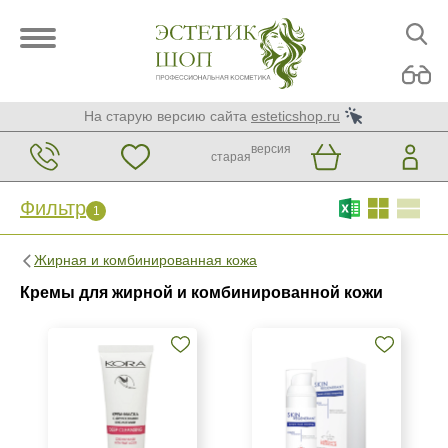
На старую версию сайта
esteticshop.ru
версия
старая
Фильтр
1
Фильтр
Сброс
1
Жирная и комбинированная кожа
Бренд
Кремы для жирной и комбинированной кожи
KORA
La Beaute Medicale
Mesopharm Professional
Показать еще
Страна