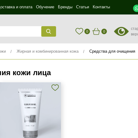
оставка и оплата
Обучение
Бренды
Статьи
Контакты
ста
0
0
вер
ожи
Жирная и комбинированная кожа
Средства для очищения
ния кожи лица