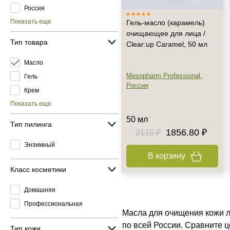
Россия
Показать еще
Гель-масло (карамель)
очищающее для лица /
Тип товара
Clear:up Caramel, 50 мл
Масло
Mesopharm Professional
,
Гель
Россия
Крем
Показать еще
50 мл
Тип пилинга
1856.80 ₽
2110 ₽
Энзимный
В корзину
Класс косметики
Домашняя
Профессиональная
Масла для очищения кожи л
по всей России. Сравните 
Тип кожи