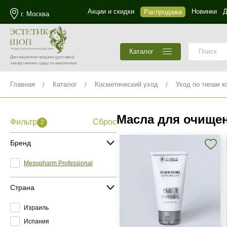
Акции и скидки
Новинки
Д
Распродажа
г. Москва
Каталог
Дистанционная продажа
(доставка)
лекарственных средств невозможна
Главная
Каталог
Косметический уход
Уход по типам к
Масла для очище
Фильтр
Сброс
2
Бренд
Mesopharm Professional
Страна
Израиль
Испания