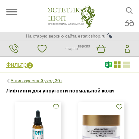
На старую версию сайта
esteticshop.ru
версия
старая
Фильтр
2
Фильтр
Сброс
2
Антивозрастной уход 30+
Бренд
Лифтинги для упругости нормальной кожи
ARDEMI
KORA Phytocosmetics
MCCM
Показать еще
Страна