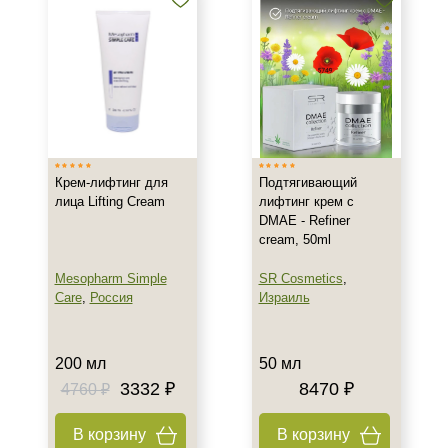
Корейская
Профессиональная
Показать еще
Тип кожи
Все типы кожи
Жирная
Крем-лифтинг для
Подтягивающий
Зрелая
лица Lifting Cream
лифтинг крем с
Показать еще
DMAE - Refiner
cream, 50ml
Возраст
Mesopharm Simple
SR Cosmetics
,
Любой возраст
Care
,
Россия
Израиль
Любой возраст (от 18 лет)
После 20
200 мл
50 мл
Показать еще
3332 ₽
8470 ₽
4760 ₽
Действие
В корзину
В корзину