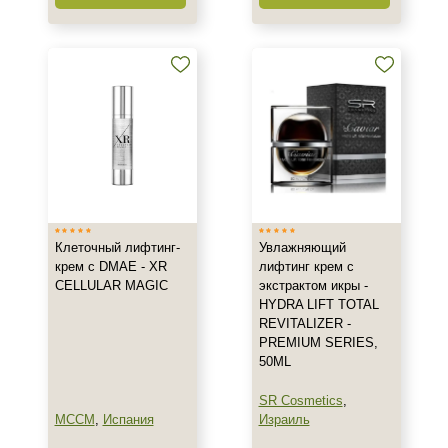
Восстановление
Матирование
Моделирование
Показать еще
Назначение против
Акне
Возрастные изменения
Воспаление
Показать еще
Клеточный лифтинг-
Увлажняющий
крем с DMAE - XR
лифтинг крем с
Применение
CELLULAR MAGIC
экстрактом икры -
HYDRA LIFT TOTAL
Под макияж
REVITALIZER -
PREMIUM SERIES,
После пилинга
50ML
Результат
SR Cosmetics
,
MCCM
,
Испания
Израиль
Упругость