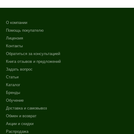
Пилинг
Показать еще
О компании
Форма выпуска
Помощь покупателю
Ампула
Лицензия
Флакон
Контакты
Обратиться за консультацией
Уровень SPF защиты
Книга отзывов и предложений
SPF 20
Задать вопрос
SPF 25
Статьи
SPF 30
Каталог
Показать еще
Бренды
Обучение
Спецпредложение
Доставка и самовывоз
Бестселлеры
Обмен и возврат
Акции и скидки
Распродажа