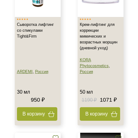
Израиль
Испания
Сыворотка лифтинг
Крем-лифтинг для
Россия
со спикулами
коррекции
Показать еще
Tight&Firm
мимических и
возрастных морщин
Тип товара
(дневной уход)
Лифтинг
KORA
Бустер
Phytocosmetics
,
ARDEMI
,
Россия
Россия
Гель
Показать еще
30 мл
50 мл
Тип пилинга
950 ₽
1071 ₽
1190 ₽
Молочный
В корзину
В корзину
Класс косметики
Домашняя