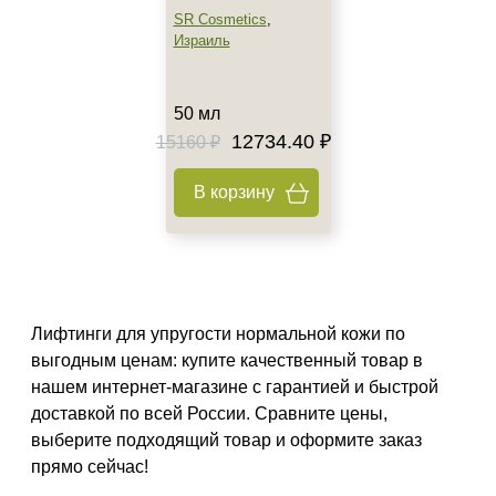
AHA-кислоты
SR Cosmetics
,
DMAE
Израиль
EGF
Показать еще
50 мл
Время применения
12734.40 ₽
15160 ₽
Вечер
В корзину
Всесезонный
День
Показать еще
Пол
Лифтинги для упругости нормальной кожи по
Для женщин
выгодным ценам: купите качественный товар в
нашем интернет-магазине с гарантией и быстрой
Процедура
доставкой по всей России. Сравните цены,
выберите подходящий товар и оформите заказ
Демакияж
прямо сейчас!
Массаж