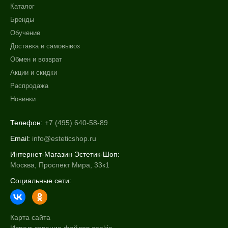
Каталог
Моделирование
Бренды
Показать еще
Обучение
Назначение против
Доставка и самовывоз
Обмен и возврат
Акне
+7 (495) 640-58-89
Акции и скидки
Возрастные изменения
+7 (929) 933-09-89
Распродажа
Воспаление
Новинки
Показать еще
Применение
Телефон:
+7 (495) 640-58-89
Email:
info@esteticshop.ru
Под макияж
После пилинга
Интернет-Магазин Эстетик-Шоп:
Москва, Проспект Мира, 33к1
Результат
Социальные сети:
Гладкость
Защита
Карта сайта
Защита от УФ-лучей