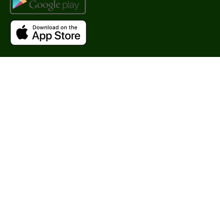
EGF
Показать еще
Время применения
Вечер
Всесезонный
День
Показать еще
Процедура
Демакияж
Массаж
Пилинг
Показать еще
Форма выпуска
Флакон