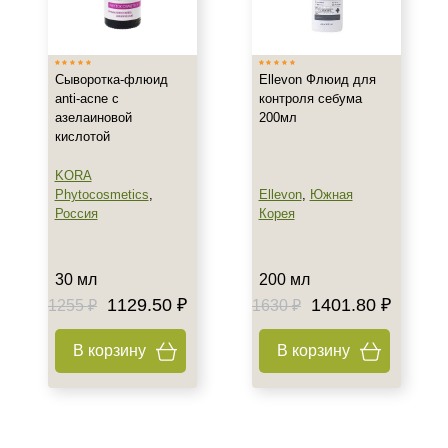
Испания
Россия
Показать еще
Сыворотка-флюид
Ellevon Флюид для
anti-acne с
контроля себума
Тип товара
азелаиновой
200мл
кислотой
Флюид
Бустер
KORA
Гель
Phytocosmetics
,
Ellevon
,
Южная
Россия
Корея
Показать еще
Тип пилинга
30 мл
200 мл
Гликолевый
1129.50 ₽
1401.80 ₽
1255 ₽
1630 ₽
Класс косметики
В корзину
В корзину
Домашняя
Корейская
Лечебная