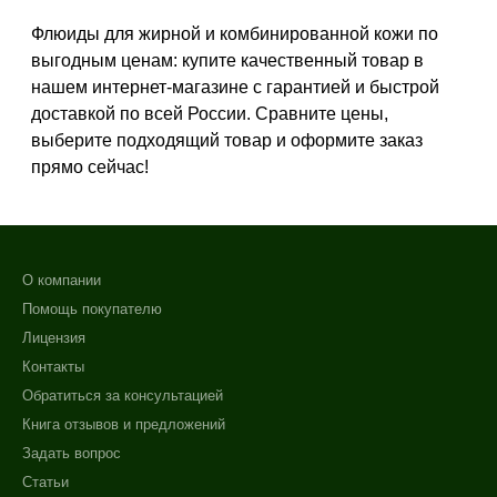
Показать еще
Флюиды для жирной и комбинированной кожи по
выгодным ценам: купите качественный товар в
Тип кожи
нашем интернет-магазине с гарантией и быстрой
Все типы кожи
доставкой по всей России. Сравните цены,
Жирная
выберите подходящий товар и оформите заказ
Зрелая
прямо сейчас!
Показать еще
Возраст
Любой возраст
О компании
Любой возраст (от 18 лет)
Помощь покупателю
После 20
Лицензия
Показать еще
Контакты
Обратиться за консультацией
Действие
Книга отзывов и предложений
Задать вопрос
Восстановление
Статьи
Матирование