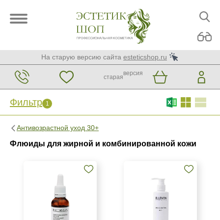
На старую версию сайта
esteticshop.ru
версия
старая
Фильтр
1
Фильтр
Сброс
1
Антивозрастной уход 30+
Бренд
Флюиды для жирной и комбинированной кожи
Ellevon
KORA Phytocosmetics
Страна
Израиль