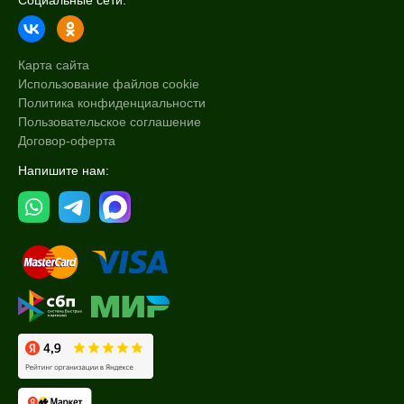
Социальные сети:
Флакон
Уровень SPF защиты
Карта сайта
Использование файлов cookie
SPF 17
Политика конфиденциальности
SPF 20
Пользовательское соглашение
SPF 25
Договор-оферта
Показать еще
Напишите нам:
Спецпредложение
Бестселлеры