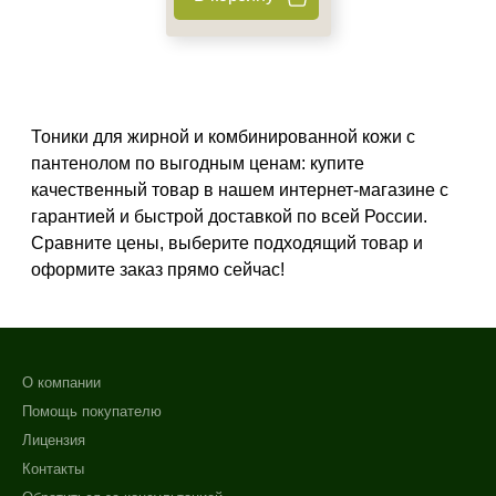
Защита от УФ-лучей
Показать еще
Область применения
Веки
Тоники для жирной и комбинированной кожи с
Губы
пантенолом по выгодным ценам: купите
Декольте
качественный товар в нашем интернет-магазине с
Показать еще
гарантией и быстрой доставкой по всей России.
Сравните цены, выберите подходящий товар и
Объём
оформите заказ прямо сейчас!
1 шт
2 шт
8 шт
О компании
Показать еще
Помощь покупателю
Ингредиенты
Лицензия
Контакты
Пантенол