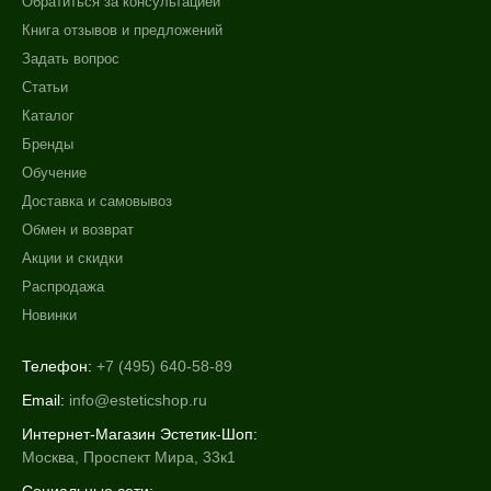
Обратиться за консультацией
AHA-кислоты
Книга отзывов и предложений
DMAE
Задать вопрос
Показать еще
Статьи
Время применения
Каталог
Бренды
Вечер
Обучение
Всесезонный
Доставка и самовывоз
День
Обмен и возврат
Показать еще
Акции и скидки
Процедура
Распродажа
Новинки
Демакияж
Массаж
Телефон:
+7 (495) 640-58-89
Пилинг
Email:
info@esteticshop.ru
Показать еще
Интернет-Магазин Эстетик-Шоп:
Форма выпуска
Москва, Проспект Мира, 33к1