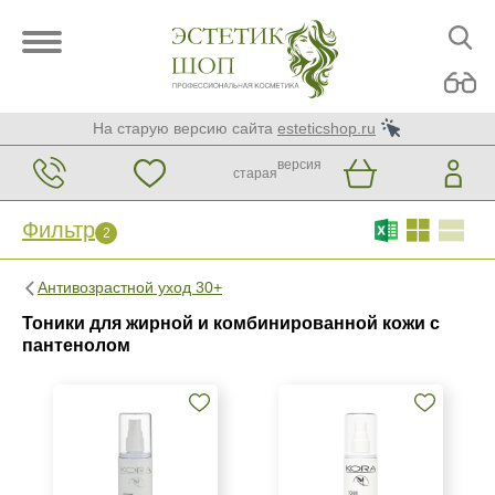
На старую версию сайта
esteticshop.ru
версия
старая
Фильтр
2
Фильтр
Сброс
Антивозрастной уход 30+
2
Тоники для жирной и комбинированной кожи с
Бренд
пантенолом
ARDEMI
KORA Phytocosmetics
Страна