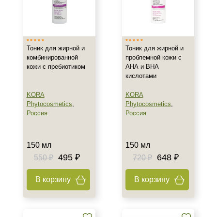
Израиль
Испания
Россия
Показать еще
Тоник для жирной и
Тоник для жирной и
комбинированной
проблемной кожи с
Тип товара
кожи с пребиотиком
АНА и ВНА
кислотами
Тоник
Бустер
KORA
KORA
Гель
Phytocosmetics
,
Phytocosmetics
,
Россия
Россия
Показать еще
Тип пилинга
150 мл
150 мл
Гликолевый
495 ₽
648 ₽
550 ₽
720 ₽
Класс косметики
В корзину
В корзину
Домашняя
Корейская