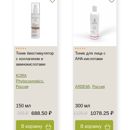
Лечебная
Показать еще
Тип кожи
Все типы кожи
Жирная
Зрелая
Тоник биостимулятор
Тоник для лица с
Показать еще
с коллагеном и
АНА-кислотами
аминокислотами
Возраст
KORA
Любой возраст
Phytocosmetics
,
Любой возраст (от 18 лет)
Россия
ARDEMI
,
Россия
После 20
Показать еще
150 мл
300 мл
688.50 ₽
1078.25 ₽
Действие
765 ₽
1135 ₽
Восстановление
В корзину
В корзину