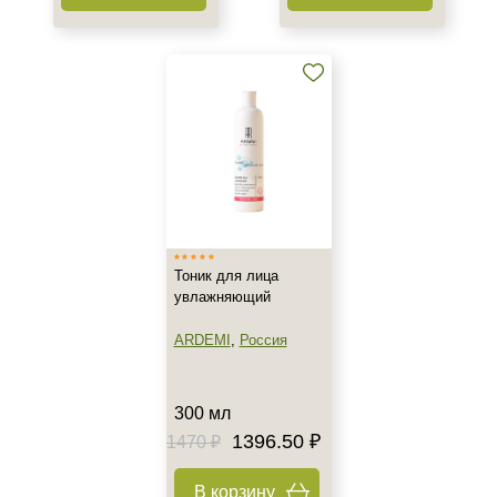
Матирование
Моделирование
Показать еще
Назначение против
Акне
Возрастные изменения
Воспаление
Показать еще
Тоник для лица
Применение
увлажняющий
+7 (495) 640-58-89
Под макияж
ARDEMI
,
Россия
+7 (929) 933-09-89
После пилинга
Результат
300 мл
1396.50 ₽
1470 ₽
Гладкость
Защита
В корзину