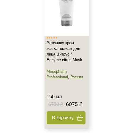
Жирная
Зрелая
Показать еще
Возраст
Энзимная крем-
Любой возраст
маска гоммаж для
Любой возраст (от 18 лет)
лица Цитрус /
После 20
Enzyme:citrus Mask
Показать еще
Mesopharm
Professional
,
Россия
Действие
Восстановление
150 мл
Матирование
6075 ₽
6750 ₽
Моделирование
Показать еще
В корзину
Назначение против