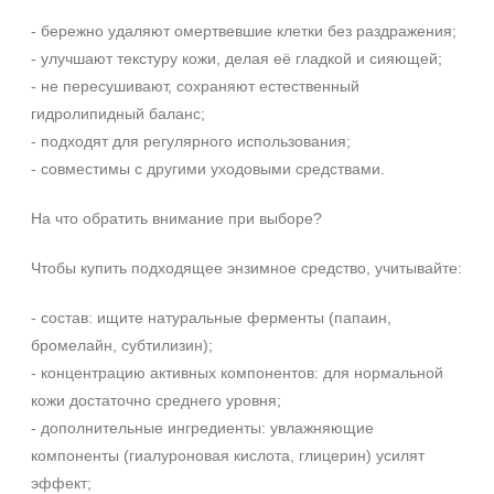
Декольте
- бережно удаляют омертвевшие клетки без раздражения;
Лицо
- улучшают текстуру кожи, делая её гладкой и сияющей;
Показать еще
- не пересушивают, сохраняют естественный
гидролипидный баланс;
Объём
- подходят для регулярного использования;
1 шт
- совместимы с другими уходовыми средствами.
2 шт
На что обратить внимание при выборе?
20 мл
Показать еще
Чтобы купить подходящее энзимное средство, учитывайте:
Ингредиенты
- состав: ищите натуральные ферменты (папаин,
AHA-кислоты
бромелайн, субтилизин);
DMAE
- концентрацию активных компонентов: для нормальной
EGF
кожи достаточно среднего уровня;
+7 (495) 640-58-89
Показать еще
- дополнительные ингредиенты: увлажняющие
+7 (929) 933-09-89
компоненты (гиалуроновая кислота, глицерин) усилят
Время применения
эффект;