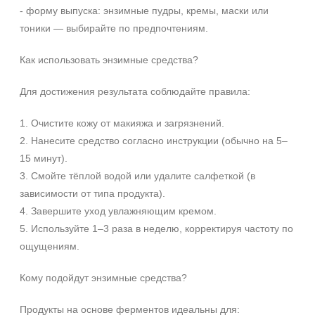
- форму выпуска: энзимные пудры, кремы, маски или
Вечер
тоники — выбирайте по предпочтениям.
День
Ежедневный
Как использовать энзимные средства?
Показать еще
Для достижения результата соблюдайте правила:
Пол
Для женщин
1. Очистите кожу от макияжа и загрязнений.
2. Нанесите средство согласно инструкции (обычно на 5–
Процедура
15 минут).
3. Смойте тёплой водой или удалите салфеткой (в
Демакияж
зависимости от типа продукта).
Массаж
4. Завершите уход увлажняющим кремом.
Пилинг
5. Используйте 1–3 раза в неделю, корректируя частоту по
Показать еще
ощущениям.
Уровень SPF защиты
Кому подойдут энзимные средства?
SPF 25
Продукты на основе ферментов идеальны для:
SPF 30