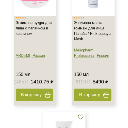
Испания
Россия
Показать еще
Энзимная пудра для
Энзимная-маска
лица с папаином и
гоммаж для лица
Тип товара
каолином
Папайа / Pink:papaya
Mask
Энзимная
Гель
Mesopharm
Гоммаж
ARDEMI
,
Россия
Professional
,
Россия
Показать еще
Класс косметики
150 мл
150 мл
1410.75 ₽
5490 ₽
1485 ₽
6100 ₽
Домашняя
Профессиональная
В корзину
В корзину
Универсальная
Тип кожи
Все типы кожи