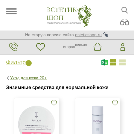
На старую версию сайта
esteticshop.ru
версия
старая
Фильтр
1
Фильтр
Сброс
1
Уход для кожи 20+
Бренд
Энзимные средства для нормальной кожи
ARDEMI
Mesopharm Professional
Страна
Израиль