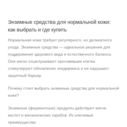
Акне
Возрастные изменения
Воспаление
Энзимные средства для нормальной кожи:
Показать еще
как выбрать и где купить
Применение
Нормальная кожа требует регулярного, но деликатного
ухода. Энзимные средства — идеальное решение для
Под макияж
поддержания здорового вида и естественного баланса.
После пилинга
Они мягко отшелушивают ороговевшие клетки,
стимулируют обновление эпидермиса и не нарушают
Результат
защитный барьер.
Гладкость
Защита
Почему стоит выбрать энзимные средства для нормальной
Защита от УФ-лучей
кожи?
Показать еще
Энзимные (ферментные) продукты действуют мягче
Область применения
кислот и механических скрабов. Их ключевые
преимущества:
Веки