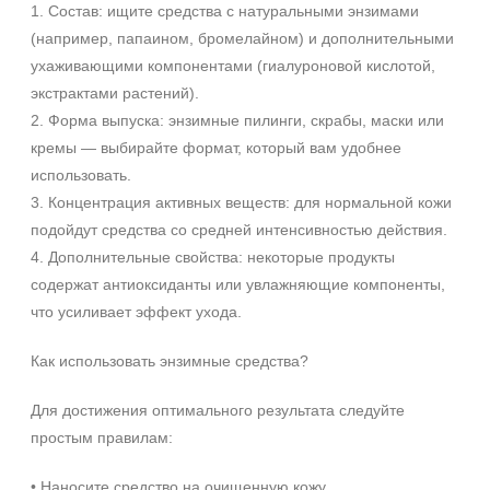
1. Состав: ищите средства с натуральными энзимами
(например, папаином, бромелайном) и дополнительными
Вечер
ухаживающими компонентами (гиалуроновой кислотой,
День
экстрактами растений).
Ежедневный
2. Форма выпуска: энзимные пилинги, скрабы, маски или
Показать еще
кремы — выбирайте формат, который вам удобнее
Пол
использовать.
3. Концентрация активных веществ: для нормальной кожи
Для женщин
подойдут средства со средней интенсивностью действия.
4. Дополнительные свойства: некоторые продукты
Процедура
содержат антиоксиданты или увлажняющие компоненты,
Демакияж
что усиливает эффект ухода.
Массаж
Как использовать энзимные средства?
Пилинг
Показать еще
Для достижения оптимального результата следуйте
Уровень SPF защиты
простым правилам:
SPF 25
• Наносите средство на очищенную кожу.