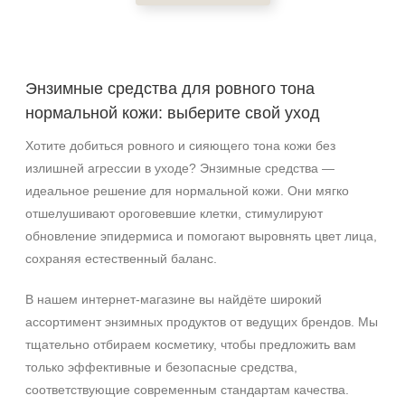
Акне
Возрастные изменения
Воспаление
Энзимные средства для ровного тона
Показать еще
нормальной кожи: выберите свой уход
Применение
Хотите добиться ровного и сияющего тона кожи без
излишней агрессии в уходе? Энзимные средства —
Под макияж
идеальное решение для нормальной кожи. Они мягко
После пилинга
отшелушивают ороговевшие клетки, стимулируют
обновление эпидермиса и помогают выровнять цвет лица,
Результат
сохраняя естественный баланс.
Ровный тон
Гладкость
В нашем интернет‑магазине вы найдёте широкий
Защита
ассортимент энзимных продуктов от ведущих брендов. Мы
Показать еще
тщательно отбираем косметику, чтобы предложить вам
только эффективные и безопасные средства,
Область применения
соответствующие современным стандартам качества.