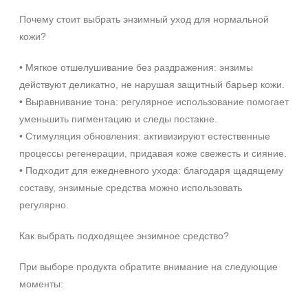
Веки
Почему стоит выбрать энзимный уход для нормальной
Декольте
кожи?
Лицо
Показать еще
• Мягкое отшелушивание без раздражения: энзимы
действуют деликатно, не нарушая защитный барьер кожи.
Объём
• Выравнивание тона: регулярное использование помогает
1 шт
уменьшить пигментацию и следы постакне.
2 шт
• Стимуляция обновления: активизируют естественные
20 мл
процессы регенерации, придавая коже свежесть и сияние.
Показать еще
• Подходит для ежедневного ухода: благодаря щадящему
составу, энзимные средства можно использовать
Ингредиенты
регулярно.
+7 (495) 640-58-89
AHA-кислоты
+7 (929) 933-09-89
Как выбрать подходящее энзимное средство?
DMAE
EGF
При выборе продукта обратите внимание на следующие
Показать еще
моменты:
Время применения