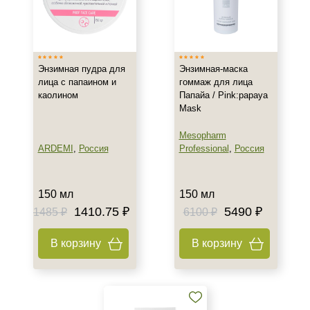
Израиль
Испания
Россия
Показать еще
Энзимная пудра для
Энзимная-маска
лица с папаином и
гоммаж для лица
Тип товара
каолином
Папайа / Pink:papaya
Mask
Энзимная
Гель
Mesopharm
Гоммаж
ARDEMI
,
Россия
Professional
,
Россия
Показать еще
Класс косметики
150 мл
150 мл
1410.75 ₽
5490 ₽
1485 ₽
6100 ₽
Домашняя
Профессиональная
В корзину
В корзину
Универсальная
Тип кожи