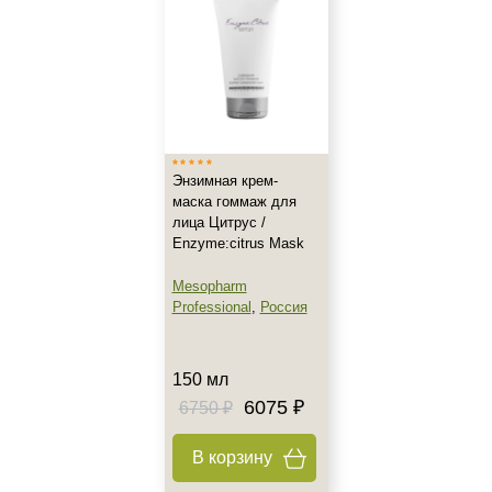
Все типы кожи
Жирная
Зрелая
Показать еще
Возраст
Энзимная крем-
Любой возраст
маска гоммаж для
Любой возраст (от 18 лет)
лица Цитрус /
После 20
Enzyme:citrus Mask
Показать еще
Mesopharm
Professional
,
Россия
Действие
Восстановление
150 мл
Матирование
6075 ₽
6750 ₽
Моделирование
Показать еще
В корзину
Назначение против