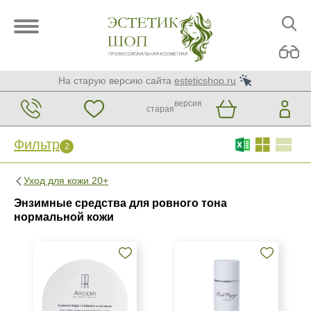
На старую версию сайта
esteticshop.ru
версия
старая
Фильтр
2
Фильтр
Сброс
Уход для кожи 20+
2
Энзимные средства для ровного тона
Бренд
нормальной кожи
ARDEMI
Mesopharm Professional
Страна