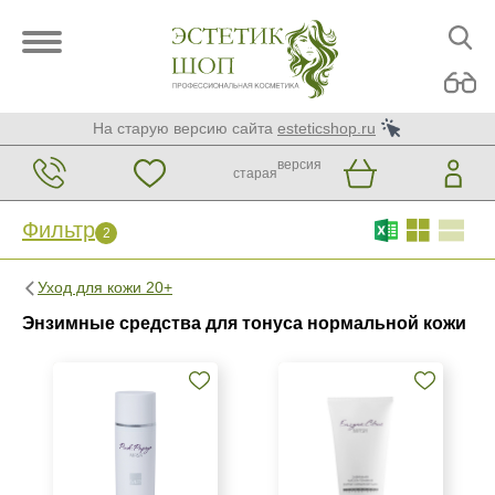
На старую версию сайта
esteticshop.ru
версия
старая
Фильтр
2
Фильтр
Сброс
2
Уход для кожи 20+
Бренд
Энзимные средства для тонуса нормальной кожи
Mesopharm Professional
Страна
Израиль
Испания