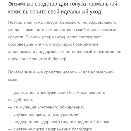
Энзимные средства для тонуса нормальной
Зрелая
кожи: выберите свой идеальный уход
Показать еще
Нормальная кожа требует бережного, но эффективного
Возраст
ухода — именно таким является воздействие энзимных
Любой возраст
средств. Энзимы (ферменты) мягко растворяют
Любой возраст (от 18 лет)
ороговевшие клетки, стимулируют обновление
После 20
эпидермиса и поддерживают естественный тонус кожи, не
Показать еще
нарушая её защитный барьер.
Действие
Почему энзимные средства идеальны для нормальной
кожи:
Восстановление
Матирование
— деликатное отшелушивание без механического
Моделирование
воздействия;
Показать еще
— стимуляция клеточного обновления;
— улучшение цвета и текстуры кожи;
Назначение против
— поддержание здорового гидролипидного баланса;
Акне
— снижение риска раздражения благодаря