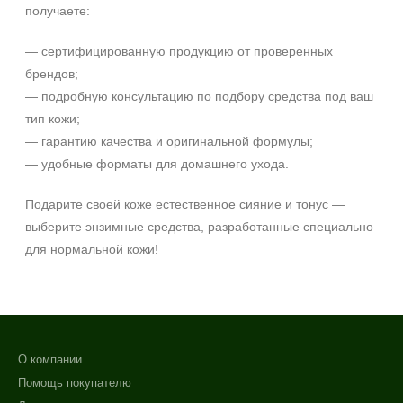
получаете:
День
Ежедневный
— сертифицированную продукцию от проверенных
Показать еще
брендов;
Пол
— подробную консультацию по подбору средства под ваш
тип кожи;
Для женщин
— гарантию качества и оригинальной формулы;
— удобные форматы для домашнего ухода.
Процедура
Подарите своей коже естественное сияние и тонус —
Демакияж
выберите энзимные средства, разработанные специально
Массаж
для нормальной кожи!
Пилинг
Показать еще
Уровень SPF защиты
SPF 25
О компании
SPF 30
Помощь покупателю
SPF 50