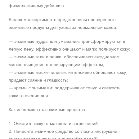
Возрастные изменения
физиологичному действию.
Воспаление
В нашем ассортименте представлены проверенные
Показать еще
энзимные продукты для ухода за нормальной кожей:
Применение
— энзимные пудры для умывания: трансформируются в
Под макияж
лёгкую пену, эффективно очищают и мягко полируют кожу;
После пилинга
— энзимные гели и пенки: обеспечивают ежедневное
мягкое очищение с тонизирующим эффектом;
Результат
— энзимные маски-пилинги: интенсивно обновляют кожу,
Тонус
придают сияние и гладкость;
— кремы с энзимами: поддерживают тонус и свежесть
Гладкость
кожи в течение дня.
Защита
Показать еще
Как использовать энзимные средства:
Область применения
1. Очистите кожу от макияжа и загрязнений.
Веки
2. Нанесите энзимное средство согласно инструкции
Декольте