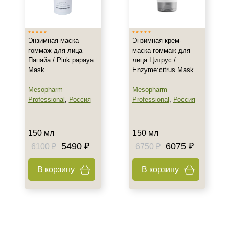
Россия
Показать еще
Тип товара
Энзимная-маска
Энзимная крем-
гоммаж для лица
маска гоммаж для
Энзимная
Папайа / Pink:papaya
лица Цитрус /
Mask
Enzyme:citrus Mask
Гель
Гоммаж
Mesopharm
Mesopharm
Показать еще
Professional
,
Россия
Professional
,
Россия
Класс косметики
150 мл
150 мл
Домашняя
5490 ₽
6075 ₽
6100 ₽
6750 ₽
Профессиональная
Универсальная
В корзину
В корзину
Тип кожи
Все типы кожи
Жирная