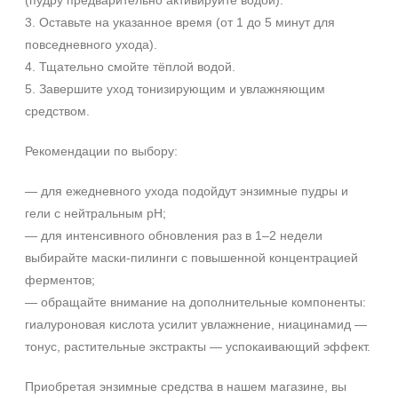
(пудру предварительно активируйте водой).
Лицо
3. Оставьте на указанное время (от 1 до 5 минут для
Показать еще
повседневного ухода).
4. Тщательно смойте тёплой водой.
Объём
+7 (495) 640-58-89
5. Завершите уход тонизирующим и увлажняющим
+7 (929) 933-09-89
1 шт
средством.
2 шт
Рекомендации по выбору:
20 мл
Показать еще
— для ежедневного ухода подойдут энзимные пудры и
Ингредиенты
гели с нейтральным pH;
— для интенсивного обновления раз в 1–2 недели
AHA-кислоты
выбирайте маски-пилинги с повышенной концентрацией
DMAE
ферментов;
EGF
— обращайте внимание на дополнительные компоненты:
Показать еще
гиалуроновая кислота усилит увлажнение, ниацинамид —
тонус, растительные экстракты — успокаивающий эффект.
Время применения
Приобретая энзимные средства в нашем магазине, вы
Вечер