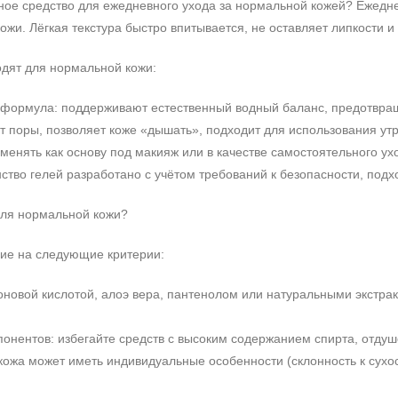
ое средство для ежедневного ухода за нормальной кожей? Ежедн
кожи. Лёгкая текстура быстро впитывается, не оставляет липкости 
дят для нормальной кожи:
ормула: поддерживают естественный водный баланс, предотвраща
т поры, позволяет коже «дышать», подходит для использования ут
енять как основу под макияж или в качестве самостоятельного ухо
тво гелей разработано с учётом требований к безопасности, подхо
для нормальной кожи?
ие на следующие критерии:
роновой кислотой, алоэ вера, пантенолом или натуральными экст
онентов: избегайте средств с высоким содержанием спирта, отдуш
ожа может иметь индивидуальные особенности (склонность к сухост