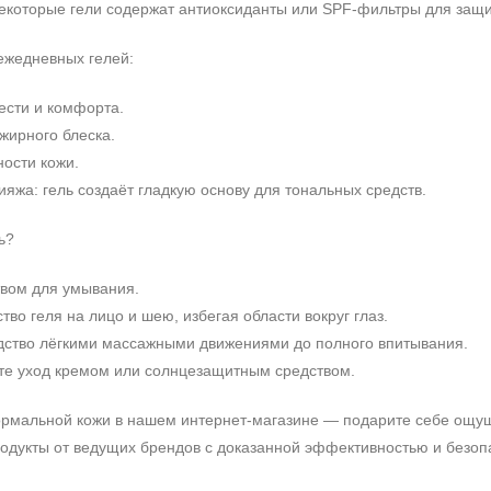
екоторые гели содержат антиоксиданты или SPF-фильтры для защи
ежедневных гелей:
сти и комфорта.
жирного блеска.
ости кожи.
яжа: гель создаёт гладкую основу для тональных средств.
ь?
твом для умывания.
во геля на лицо и шею, избегая области вокруг глаз.
Не показывать предложение о консультации
+7 (495) 640-58-89
едство лёгкими массажными движениями до полного впитывания.
+7 (929) 933-09-89
те уход кремом или солнцезащитным средством.
ормальной кожи в нашем интернет‑магазине — подарите себе ощущ
одукты от ведущих брендов с доказанной эффективностью и безоп