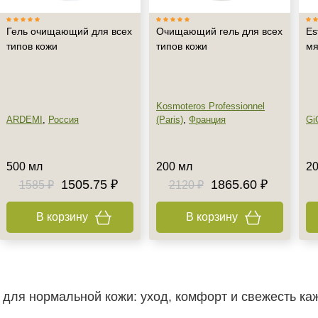
Гель очищающий для всех
Очищающий гель для всех
Es
типов кожи
типов кожи
мя
Kosmoteros Professionnel
ARDEMI
,
Россия
(Paris)
,
Франция
Gi
500 мл
200 мл
20
1505.75 ₽
1865.60 ₽
1585 ₽
2120 ₽
В корзину
В корзину
 для нормальной кожи: уход, комфорт и свежесть ка