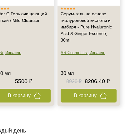
ter C Гель очищающий
Серум-гель на основе
гкий / Mild Cleanser
гиалуроновой кислоты и
имбиря - Pure Hyaluronic
Acid & Ginger Essence,
30ml
Gi
,
Израиль
SR Cosmetics
,
Израиль
0 мл
30 мл
5500 ₽
8206.40 ₽
8920 ₽
В корзину
В корзину
ждый день