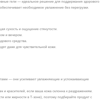
евные гели — идеальное решение для поддержания здорового
и обеспечивает необходимое увлажнение без перегрузки.
я сухость и ощущение стянутости.
ром и вечером.
дового средства.
дят даже для чувствительной кожи.
рактами — они усиливают увлажняющие и успокаивающие
ек и красителей, если ваша кожа склонна к раздражениям.
и или жирности в Т‑зоне), поэтому подбирайте продукт с