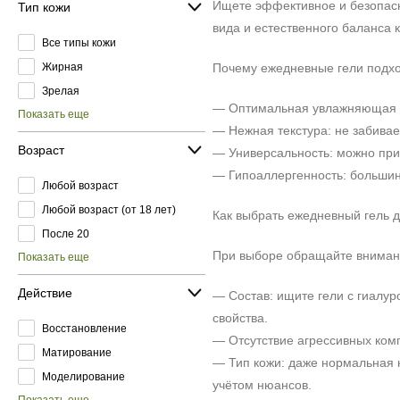
Ищете эффективное и безопасн
Тип кожи
вида и естественного баланса 
Все типы кожи
Жирная
Почему ежедневные гели подхо
Зрелая
— Оптимальная увлажняющая ф
Показать еще
— Нежная текстура: не забивае
Возраст
— Универсальность: можно прим
— Гипоаллергенность: большинс
Любой возраст
Любой возраст (от 18 лет)
Как выбрать ежедневный гель 
После 20
При выборе обращайте вниман
Показать еще
Действие
— Состав: ищите гели с гиалу
свойства.
Восстановление
— Отсутствие агрессивных комп
Матирование
— Тип кожи: даже нормальная к
Моделирование
учётом нюансов.