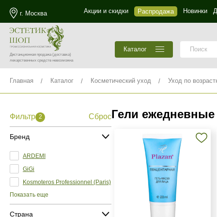
Акции и скидки
Новинки
Д
Распродажа
г. Москва
Каталог
Дистанционная продажа
(доставка)
лекарственных средств невозможна
Главная
Каталог
Косметический уход
Уход по возраст
Гели ежедневные
Фильтр
Сброс
2
Бренд
ARDEMI
GiGi
Kosmoteros Professionnel (Paris)
Показать еще
Страна