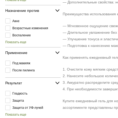
Показать еще
— Дополнительные свойства: н
Назначение против
Преимущества использования 
Акне
— Мгновенное ощущение свеже
Возрастные изменения
— Длительное увлажнение без 
Воспаление
— Улучшение тонуса и эластичн
Показать еще
— Подготовка к нанесению маки
Применение
Как применять ежедневный гел
Под макияж
1. Очистите кожу мягким средс
После пилинга
2. Нанесите небольшое количест
3. Аккуратно распределите ср
Результат
4. При необходимости заверши
Гладкость
Защита
Купите ежедневный гель для н
ассортименте представлены пр
Защита от УФ-лучей
Показать еще