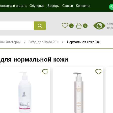
оставка и оплата
Обучение
Бренды
Статьи
Контакты
ста
0
0
вер
ной категории
Уход для кожи 20+
Нормальная кожа 20+
 для нормальной кожи