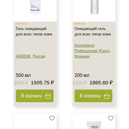
Страна
Израиль
Испания
Гель очищающий
Очищающий гель
Россия
для всех типов кожи
для всех типов кожи
Показать еще
Kosmoteros
Тип товара
Professionnel (Paris)
,
ARDEMI
,
Россия
Франция
Гель
Гоммаж
Крем
500 мл
200 мл
Показать еще
1505.75 ₽
1865.60 ₽
1585 ₽
2120 ₽
Класс косметики
В корзину
В корзину
Домашняя
Профессиональная
Универсальная