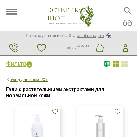
На старую версию сайта
esteticshop.ru
версия
старая
Фильтр
2
Фильтр
Сброс
Уход для кожи 20+
2
Гели с растительными экстрактами для
Бренд
нормальной кожи
ARDEMI
GiGi
Kosmoteros Professionnel (Paris)
Показать еще