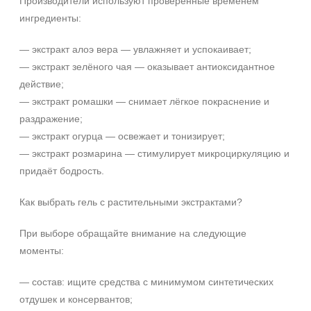
Производители используют проверенные временем
ингредиенты:
SPF 25
SPF 30
— экстракт алоэ вера — увлажняет и успокаивает;
SPF 50
— экстракт зелёного чая — оказывает антиоксидантное
действие;
— экстракт ромашки — снимает лёгкое покраснение и
раздражение;
— экстракт огурца — освежает и тонизирует;
— экстракт розмарина — стимулирует микроциркуляцию и
придаёт бодрость.
Как выбрать гель с растительными экстрактами?
При выборе обращайте внимание на следующие
моменты:
— состав: ищите средства с минимумом синтетических
отдушек и консервантов;