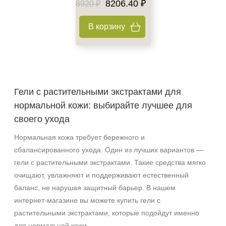
8206.40 ₽
8920 ₽
Область применения
В корзину
Веки
Декольте
Лицо
Показать еще
Объём
Гели с растительными экстрактами для
нормальной кожи: выбирайте лучшее для
1 шт
своего ухода
2 шт
20 мл
Нормальная кожа требует бережного и
Показать еще
сбалансированного ухода. Один из лучших вариантов —
гели с растительными экстрактами. Такие средства мягко
Ингредиенты
очищают, увлажняют и поддерживают естественный
Растительные экстракты
баланс, не нарушая защитный барьер. В нашем
AHA-кислоты
интернет‑магазине вы можете купить гели с
растительными экстрактами, которые подойдут именно
DMAE
для нормальной кожи.
Показать еще