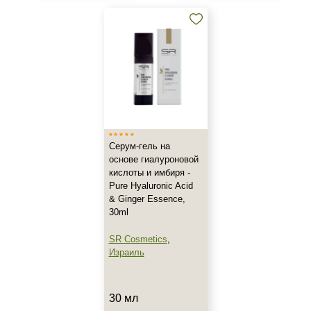
Назначение против
Акне
Возрастные изменения
Воспаление
Показать еще
Применение
Серум-гель на
основе гиалуроновой
Под макияж
кислоты и имбиря -
После пилинга
Pure Hyaluronic Acid
& Ginger Essence,
30ml
Результат
SR Cosmetics
,
Гладкость
Израиль
Защита
Защита от УФ-лучей
Показать еще
30 мл