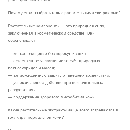
Время применения
Почему стоит выбрать гель с растительными экстрактами?
Вечер
Растительные компоненты — это природная сила,
День
заключённая в косметическом средстве. Они
Ежедневный
обеспечивают:
Показать еще
— мягкое очищение без пересушивания;
Пол
— естественное увлажнение за счёт природных
полисахаридов и масел;
Для женщин
— антиоксидантную защиту от внешних воздействий;
Процедура
— успокаивающее действие при незначительных
+7 (495) 640-58-89
раздражениях;
+7 (929) 933-09-89
Демакияж
— поддержание здорового микробиома кожи.
Массаж
Пилинг
Какие растительные экстракты чаще всего встречаются в
Показать еще
гелях для нормальной кожи?
Уровень SPF защиты