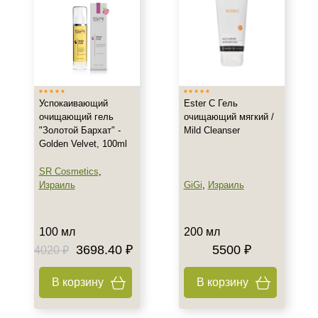
Тип кожи
Все типы кожи
Жирная
Зрелая
Показать еще
Успокаивающий
Ester C Гель
очищающий гель
очищающий мягкий /
Возраст
"Золотой Бархат" -
Mild Cleanser
Golden Velvet, 100ml
Любой возраст
Любой возраст (от 18 лет)
SR Cosmetics
,
Израиль
GiGi
,
Израиль
После 20
Показать еще
100 мл
200 мл
Действие
3698.40 ₽
5500 ₽
4020 ₽
Восстановление
Матирование
В корзину
В корзину
Моделирование
Показать еще