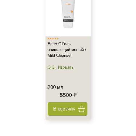
Все типы кожи
Жирная
Зрелая
Показать еще
Возраст
Ester C Гель
очищающий мягкий /
Любой возраст
Mild Cleanser
Любой возраст (от 18 лет)
GiGi
,
Израиль
После 20
Показать еще
200 мл
Действие
5500 ₽
Восстановление
Матирование
В корзину
Моделирование
Показать еще
Назначение против