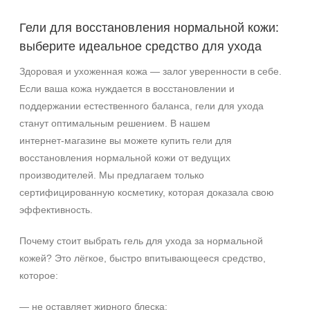
Гели для восстановления нормальной кожи:
Акне
выберите идеальное средство для ухода
Возрастные изменения
Воспаление
Здоровая и ухоженная кожа — залог уверенности в себе.
Показать еще
Если ваша кожа нуждается в восстановлении и
поддержании естественного баланса, гели для ухода
Применение
станут оптимальным решением. В нашем
Под макияж
интернет‑магазине вы можете купить гели для
После пилинга
восстановления нормальной кожи от ведущих
производителей. Мы предлагаем только
Результат
сертифицированную косметику, которая доказала свою
эффективность.
Гладкость
Защита
Почему стоит выбрать гель для ухода за нормальной
Защита от УФ-лучей
кожей? Это лёгкое, быстро впитывающееся средство,
Показать еще
которое:
Область применения
— не оставляет жирного блеска;