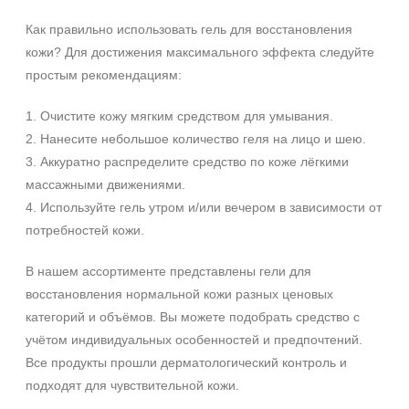
Время применения
Как правильно использовать гель для восстановления
Вечер
кожи? Для достижения максимального эффекта следуйте
День
простым рекомендациям:
Ежедневный
Показать еще
1. Очистите кожу мягким средством для умывания.
2. Нанесите небольшое количество геля на лицо и шею.
Пол
3. Аккуратно распределите средство по коже лёгкими
Для женщин
массажными движениями.
4. Используйте гель утром и/или вечером в зависимости от
Процедура
потребностей кожи.
Демакияж
В нашем ассортименте представлены гели для
Массаж
восстановления нормальной кожи разных ценовых
Пилинг
категорий и объёмов. Вы можете подобрать средство с
Показать еще
учётом индивидуальных особенностей и предпочтений.
Все продукты прошли дерматологический контроль и
Уровень SPF защиты
подходят для чувствительной кожи.
SPF 25