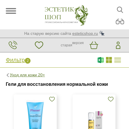
На старую версию сайта
esteticshop.ru
версия
старая
Фильтр
2
Фильтр
Сброс
2
Уход для кожи 20+
Бренд
Гели для восстановления нормальной кожи
GiGi
Plazan
SR Cosmetics
Страна