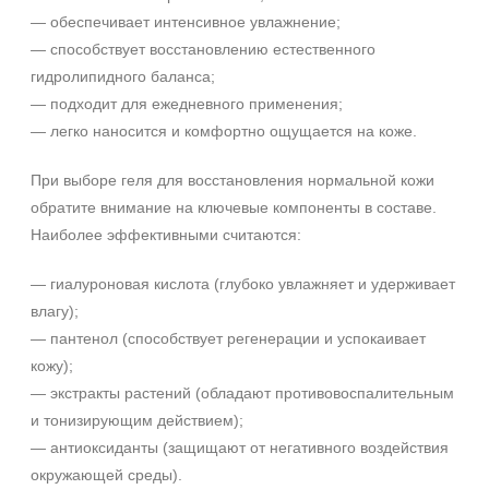
Веки
— обеспечивает интенсивное увлажнение;
Декольте
— способствует восстановлению естественного
гидролипидного баланса;
Лицо
— подходит для ежедневного применения;
Показать еще
— легко наносится и комфортно ощущается на коже.
Объём
При выборе геля для восстановления нормальной кожи
1 шт
обратите внимание на ключевые компоненты в составе.
2 шт
Наиболее эффективными считаются:
+7 (495) 640-58-89
20 мл
+7 (929) 933-09-89
Показать еще
— гиалуроновая кислота (глубоко увлажняет и удерживает
влагу);
Ингредиенты
— пантенол (способствует регенерации и успокаивает
AHA-кислоты
кожу);
DMAE
— экстракты растений (обладают противовоспалительным
EGF
и тонизирующим действием);
Показать еще
— антиоксиданты (защищают от негативного воздействия
окружающей среды).