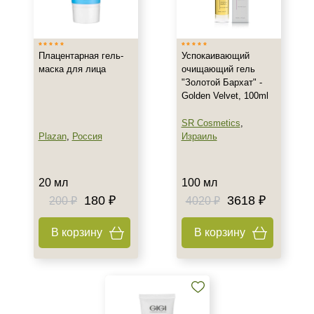
Израиль
Испания
Россия
Плацентарная гель-
Успокаивающий
Показать еще
маска для лица
очищающий гель
"Золотой Бархат" -
Тип товара
Golden Velvet, 100ml
Гель
SR Cosmetics
,
Гоммаж
Plazan
,
Россия
Израиль
Крем
Показать еще
20 мл
100 мл
180 ₽
3618 ₽
Класс косметики
200 ₽
4020 ₽
Домашняя
В корзину
В корзину
Профессиональная
Универсальная
Тип кожи