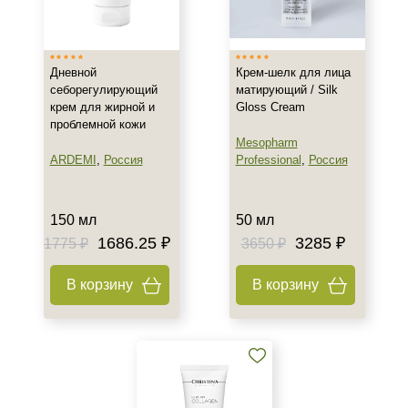
Израиль
Испания
Россия
Дневной
Крем-шелк для лица
Показать еще
себорегулирующий
матирующий / Silk
крем для жирной и
Gloss Cream
Тип товара
проблемной кожи
Mesopharm
Крем
ARDEMI
,
Россия
Professional
,
Россия
Гель
Гоммаж
150 мл
50 мл
Показать еще
1686.25 ₽
3285 ₽
1775 ₽
3650 ₽
Класс косметики
В корзину
В корзину
Домашняя
Профессиональная
Универсальная
Тип кожи