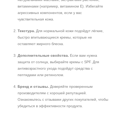
Время применения
витаминами (например, витамином Е). Избегайте
День
агрессивных компонентов, если у вас
Вечер
чувствительная кожа.
Ежедневный
Показать еще
Текстура.
Для нормальной кожи подойдут лёгкие,
быстро впитывающиеся кремы, которые не
Пол
оставляют жирного блеска.
Для женщин
Дополнительные свойства.
Если вам нужна
защита от солнца, выбирайте кремы с SPF. Для
Процедура
антивозрастного ухода подойдут средства с
Демакияж
пептидами или ретинолом.
Массаж
Бренд и отзывы.
Доверяйте проверенным
Пилинг
производителям с хорошей репутацией.
Показать еще
Ознакомьтесь с отзывами других покупателей, чтобы
Уровень SPF защиты
убедиться в эффективности продукта.
SPF 25