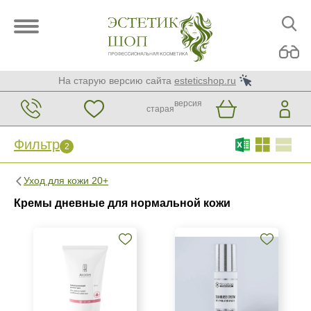
На старую версию сайта
esteticshop.ru
версия
старая
Фильтр
2
Фильтр
Сброс
2
Уход для кожи 20+
Бренд
Кремы дневные для нормальной кожи
ARDEMI
Christina
Mesopharm Professional
Страна