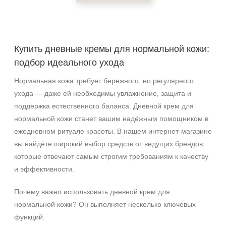
Акне
Возрастные изменения
Воспаление
Купить дневные кремы для нормальной кожи:
Показать еще
подбор идеального ухода
Применение
Нормальная кожа требует бережного, но регулярного
ухода — даже ей необходимы увлажнение, защита и
Под макияж
поддержка естественного баланса. Дневной крем для
После пилинга
нормальной кожи станет вашим надёжным помощником в
ежедневном ритуале красоты. В нашем интернет‑магазине
Результат
вы найдёте широкий выбор средств от ведущих брендов,
Гладкость
которые отвечают самым строгим требованиям к качеству
и эффективности.
Защита
Защита от УФ-лучей
Почему важно использовать дневной крем для
Показать еще
нормальной кожи? Он выполняет несколько ключевых
Область применения
функций: