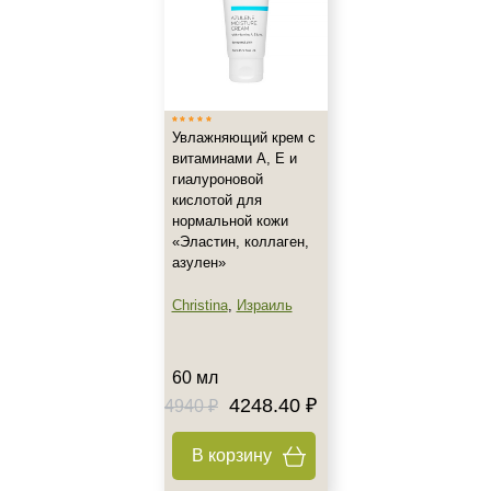
Все типы кожи
Жирная
Зрелая
Показать еще
Увлажняющий крем c
Возраст
витаминами А, Е и
гиалуроновой
Любой возраст
кислотой для
Любой возраст (от 18 лет)
нормальной кожи
«Эластин, коллаген,
После 20
азулен»
Показать еще
Christina
,
Израиль
Действие
Восстановление
60 мл
Матирование
4248.40 ₽
4940 ₽
Моделирование
Показать еще
В корзину
Назначение против