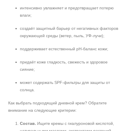
Веки
интенсивно увлажняет и предотвращает потерю
Декольте
влаги;
Лицо
Показать еще
создаёт защитный барьер от негативных факторов
окружающей среды (ветер, пыль, УФ‑лучи);
Объём
поддерживает естественный pH‑баланс кожи;
1 шт
2 шт
придаёт коже гладкость, свежесть и здоровое
20 мл
сияние;
Показать еще
может содержать SPF‑фильтры для защиты от
Ингредиенты
солнца.
AHA-кислоты
Как выбрать подходящий дневной крем? Обратите
DMAE
Не показывать предложение о консультации
внимание на следующие критерии:
+7 (495) 640-58-89
EGF
+7 (929) 933-09-89
Показать еще
Состав.
Ищите кремы с гиалуроновой кислотой,
натуральными маслами, экстрактами растений,