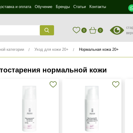
оставка и оплата
Обучение
Бренды
Статьи
Контакты
ста
0
0
вер
ной категории
Уход для кожи 20+
Нормальная кожа 20+
тостарения нормальной кожи