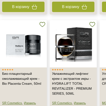
В корзину
В корзину
Не показывать предложение о консультации
+7 (495) 640-58-89
+7 (929) 933-09-89
Био-плацентарный
Увлажняющий лифтинг
Ул
омолаживающий крем -
крем с экстрактом икры -
дл
Bio Placenta Cream, 50ml
HYDRA LIFT TOTAL
CR
REVITALIZER - PREMIUM
SERIES, 50ML
SR Cosmetics
,
Израиль
SR Cosmetics
,
Израиль
M