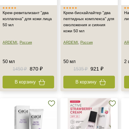
Крем-ревитализант "два
Крем-биохайлайтер "два
На
коллагена" для кожи лица
пептидных комплекса" для
ли
50 мл
омоложения и сияния
кожи 50 мл
ARDEMI
,
Россия
ARDEMI
,
Россия
AR
50 мл
50 мл
2 
870 ₽
921 ₽
1450 ₽
1535 ₽
В корзину
В корзину