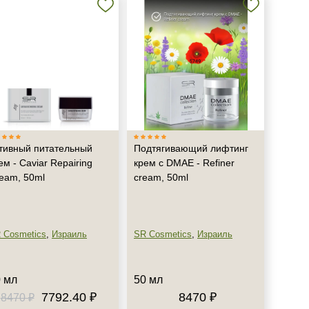
тивный питательный
Подтягивающий лифтинг
ем - Caviar Repairing
крем с DMAE - Refiner
eam, 50ml
cream, 50ml
 Cosmetics
,
Израиль
SR Cosmetics
,
Израиль
 мл
50 мл
7792.40 ₽
8470 ₽
8470 ₽