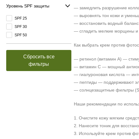
Уровень SPF защиты
— замедлить разрушение колла
— выровнять тон кожи и умень
SPF 25
— восстановить водный баланс
SPF 30
— сгладить мелкие морщины и 
SPF 50
Как выбрать крем против фото
Сбросить все
— ретинол (витамин А) — стиму
фильтры
— витамин С — мощный антиокс
— гиалуроновая кислота — инт
— пептиды — поддерживают эл
— солнцезащитные фильтры (S
Наши рекомендации по исполь
1. Очистите кожу мягким средс
2. Нанесите тоник для восстан
3. Используйте крем против фо