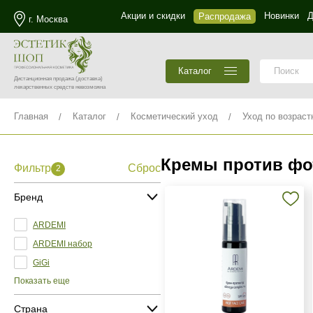
Акции и скидки
Новинки
Д
Распродажа
г. Москва
Каталог
Дистанционная продажа
(доставка)
лекарственных средств невозможна
Главная
Каталог
Косметический уход
Уход по возраст
Кремы против фо
Фильтр
Сброс
2
Бренд
ARDEMI
ARDEMI набор
GiGi
Показать еще
Страна