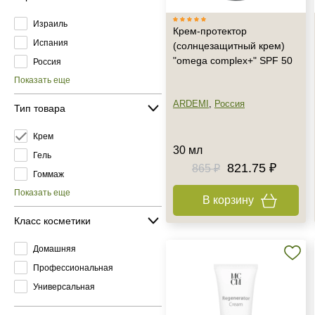
Израиль
Крем-протектор
Испания
(солнцезащитный крем)
"omega complex+" SPF 50
Россия
Показать еще
ARDEMI
,
Россия
Тип товара
Крем
30 мл
Гель
821.75 ₽
865 ₽
Гоммаж
Показать еще
В корзину
Класс косметики
Домашняя
Профессиональная
Универсальная