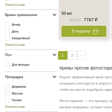
Показать еще
50 мл
Время применения
7767 ₽
8630 ₽
Вечер
В корзину
День
Ежедневный
Показать еще
Пол
1
2
›
Для женщин
Кремы против фотостаре
Процедура
Ищете эффективный крем проти
сохранить молодость и упругос
Демакияж
чтобы вы могли подобрать иде
Массаж
Пилинг
Фотостарение — это процесс п
Показать еще
мелкие морщины, потеря тонус