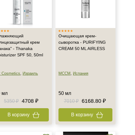
влажняющий
Очищающая крем-
лнцезащитный крем
сыворотка - PURIFYING
анака" - Thanaka
CREAM 50 ML AIRLESS
isturizer SPF 50, 50ml
 Cosmetics
,
Израиль
MCCM
,
Испания
 мл
50 мл
4708 ₽
6168.80 ₽
5350 ₽
7010 ₽
В корзину
В корзину