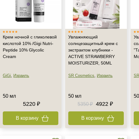
Крем ночной с гликолевой
Увлажняющий
У
кислотой 10% /Gigi Nutri-
солнцезащитный крем с
со
Peptide 10% Glycolic
экстрактом клубники -
"Т
Cream
ACTIVE STRAWBERRY
Mo
MOISTURIZER, 50ML
GiGi
,
Израиль
SR Cosmetics
,
Израиль
SR
50 мл
50 мл
50
5220 ₽
4922 ₽
5350 ₽
В корзину
В корзину