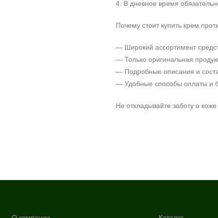
4. В дневное время обязатель
Почему стоит купить крем прот
— Широкий ассортимент средст
— Только оригинальная продук
— Подробные описания и соста
— Удобные способы оплаты и б
Не откладывайте заботу о коже
О компании
Каталог