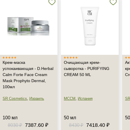
Крем-маска
Очищающая крем-
Ак
успокаивающая - D.Herbal
сыворотка - PURIFYING
кр
Calm Forte Face Cream
CREAM 50 ML
Cr
Mask Prophyto Dermal,
100мл
SR Cosmetics
,
Израиль
MCCM
,
Испания
SR
100 мл
50 мл
50
7387.60 ₽
7418.40 ₽
8030 ₽
8430 ₽