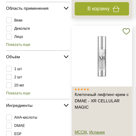
Область применения
В корзину
Веки
Декольте
Лицо
Показать еще
Объём
1 шт
2 шт
20 мл
Показать еще
Клеточный лифтинг-крем с
DMAE - XR CELLULAR
Ингредиенты
MAGIC
AHA-кислоты
DMAE
MCCM
,
Испания
EGF