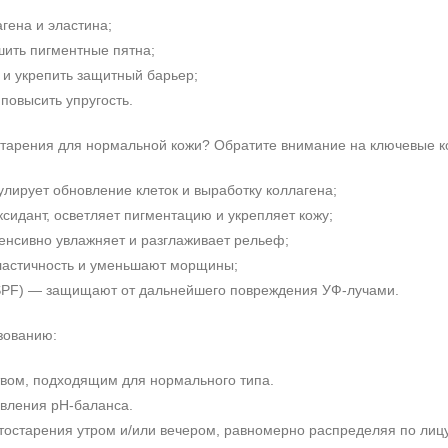
гена и эластина;
шить пигментные пятна;
 и укрепить защитный барьер;
повысить упругость.
старения для нормальной кожи? Обратите внимание на ключевые к
лирует обновление клеток и выработку коллагена;
идант, осветляет пигментацию и укрепляет кожу;
енсивно увлажняет и разглаживает рельеф;
астичность и уменьшают морщины;
PF) — защищают от дальнейшего повреждения УФ‑лучами.
зованию:
твом, подходящим для нормального типа.
овления pH‑баланса.
тостарения утром и/или вечером, равномерно распределяя по лицу