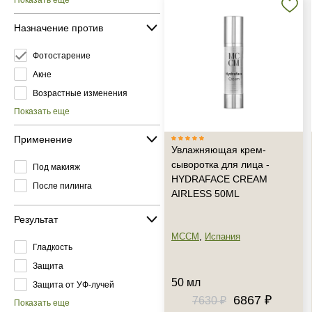
Показать еще
Назначение против
Фотостарение
Акне
Возрастные изменения
Показать еще
Применение
Увлажняющая крем-
сыворотка для лица -
Под макияж
HYDRAFACE CREAM
После пилинга
AIRLESS 50ML
Результат
MCCM
,
Испания
Гладкость
Защита
50 мл
Защита от УФ-лучей
6867 ₽
7630 ₽
Показать еще