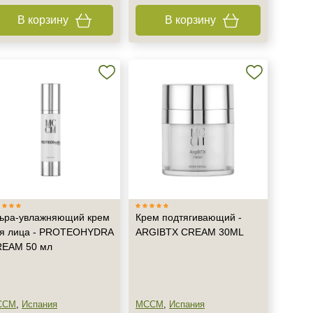
В корзину
В корзину
ьра-увлажняющий крем
Крем подтягивающий -
я лица - PROTEOHYDRA
ARGIBTX CREAM 30ML
EAM 50 мл
CCM
,
Испания
MCCM
,
Испания