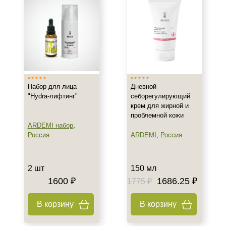
Назначение против
Акне
Возрастные изменения
Воспаление
Показать еще
Набор для лица
Дневной
Применение
"Hydra-лифтинг"
себорегулирующий
крем для жирной и
Под макияж
проблемной кожи
После пилинга
ARDEMI набор
,
Россия
ARDEMI
,
Россия
Результат
Гладкость
2 шт
150 мл
Защита
1600 ₽
1686.25 ₽
1775 ₽
Защита от УФ-лучей
В корзину
В корзину
Показать еще
Область применения