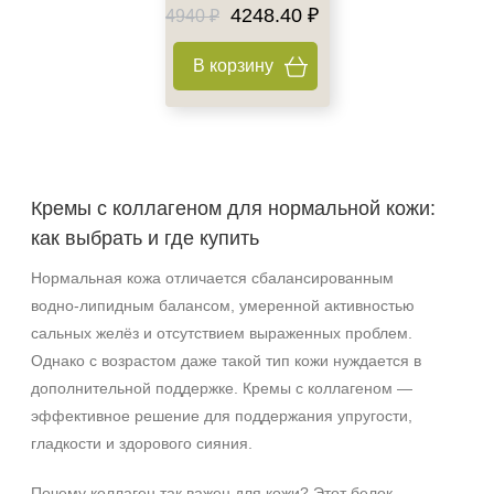
4248.40 ₽
4940 ₽
Время применения
Вечер
В корзину
День
Ежедневный
Показать еще
Пол
Кремы с коллагеном для нормальной кожи:
как выбрать и где купить
Для женщин
Нормальная кожа отличается сбалансированным
Процедура
водно‑липидным балансом, умеренной активностью
сальных желёз и отсутствием выраженных проблем.
Демакияж
Однако с возрастом даже такой тип кожи нуждается в
Массаж
дополнительной поддержке. Кремы с коллагеном —
Пилинг
эффективное решение для поддержания упругости,
Показать еще
гладкости и здорового сияния.
Уровень SPF защиты
Почему коллаген так важен для кожи? Этот белок