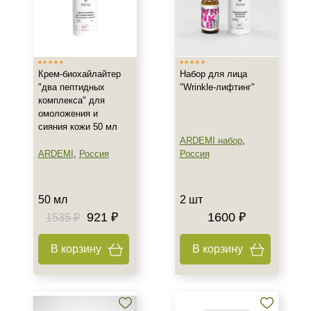
Все типы кожи
Жирная
Зрелая
Крем-биохайлайтер
Набор для лица
Показать еще
"два пептидных
"Wrinkle-лифтинг"
комплекса" для
Возраст
омоложения и
сияния кожи 50 мл
Любой возраст
ARDEMI набор
,
Любой возраст (от 18 лет)
ARDEMI
,
Россия
Россия
После 20
Показать еще
50 мл
2 шт
Действие
921 ₽
1600 ₽
1535 ₽
Восстановление
В корзину
В корзину
Матирование
Моделирование
Показать еще