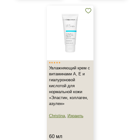
Веки
Декольте
Лицо
Показать еще
Объём
1 шт
Увлажняющий крем c
2 шт
витаминами А, Е и
20 мл
гиалуроновой
Показать еще
кислотой для
нормальной кожи
Ингредиенты
«Эластин, коллаген,
азулен»
Коллаген
Christina
,
Израиль
AHA-кислоты
DMAE
Показать еще
60 мл