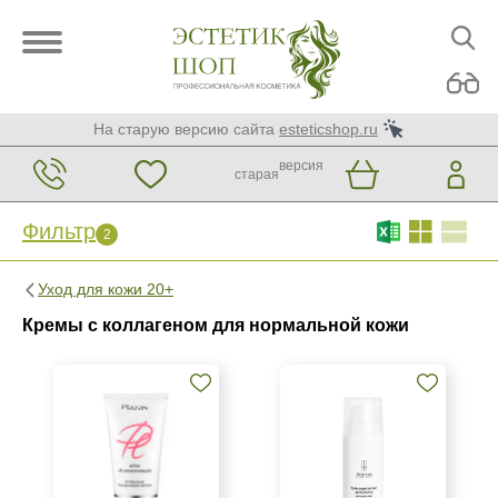
На старую версию сайта
esteticshop.ru
версия
старая
Фильтр
2
Фильтр
Сброс
2
Уход для кожи 20+
Бренд
Кремы с коллагеном для нормальной кожи
ARDEMI
ARDEMI набор
Christina
Показать еще
Страна