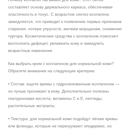
SPF 25
составляет основу дермального каркаса, обеспечивая
SPF 30
эластичность и тонус. С возрастом синтез коллагена
SPF 50
замедляется, что приводит к появлению первых признаков
старения: потере упругости, мелким морщинам, снижению
тургора. Косметические средства с коллагеном помогают
восполнить дефицит, увлажнить кожу и замедлить
возрастные изменения.
Как выбрать крем с коллагеном для нормальной кожи?
Обратите внимание на следующие критерии:
• Состав: ищите кремы с гидролизованным коллагеном —
+7 (495) 640-58-89
он лучше проникает в кожу. Дополнительно полезны
+7 (929) 933-09-89
гиалуроновая кислота, витамины С и Е, пептиды,
растительные экстракты.
• Текстура: для нормальной кожи подойдут лёгкие кремы
или флюиды, которые не перегружают эпидермис, но