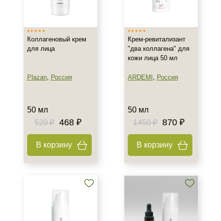
Израиль
Испания
Коллагеновый крем
Крем-ревитализант
Россия
для лица
"два коллагена" для
Показать еще
кожи лица 50 мл
Тип товара
Plazan
,
Россия
ARDEMI
,
Россия
Крем
Гель
50 мл
50 мл
Гоммаж
468 ₽
870 ₽
520 ₽
1450 ₽
Показать еще
В корзину
В корзину
Класс косметики
Домашняя
Профессиональная
Универсальная
Тип кожи