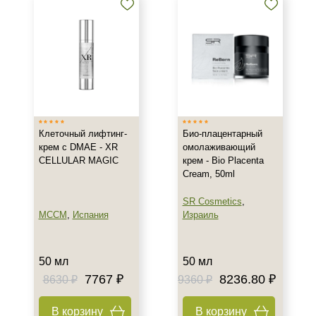
Клеточный лифтинг-
Био-плацентарный
крем с DMAE - XR
омолаживающий
CELLULAR MAGIC
крем - Bio Placenta
Cream, 50ml
SR Cosmetics
,
MCCM
,
Испания
Израиль
50 мл
50 мл
7767 ₽
8236.80 ₽
8630 ₽
9360 ₽
В корзину
В корзину