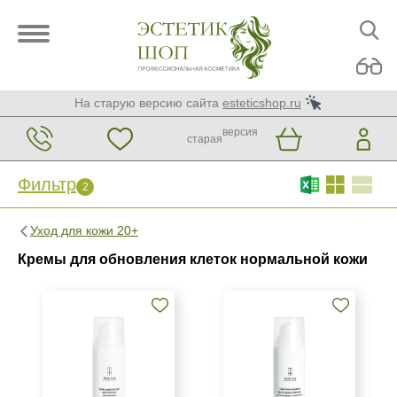
На старую версию сайта
esteticshop.ru
версия
старая
Фильтр
2
Фильтр
Сброс
2
Уход для кожи 20+
Бренд
Кремы для обновления клеток нормальной кожи
ARDEMI
ARDEMI набор
Christina
Показать еще
Страна