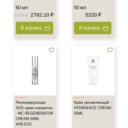
Время применения
60 мл
50 мл
2782.10 ₽
5220 ₽
3235 ₽
Вечер
День
В корзину
В корзину
Ежедневный
Показать еще
Пол
Для женщин
Процедура
Демакияж
Массаж
Пилинг
Регенерирующая
Крем увлажняющий -
SOS крем-сыворотка
HYDRAFACE CREAM
Показать еще
- MC REGENERATOR
50ML
CREAM 50ML
Уровень SPF защиты
AIRLESS