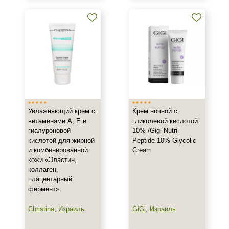
Веки
Декольте
Лицо
Показать еще
Объём
1 шт
Увлажняющий крем с
Крем ночной с
2 шт
витаминами А, Е и
гликолевой кислотой
20 мл
гиалуроновой
10% /Gigi Nutri-
Показать еще
кислотой для жирной
Peptide 10% Glycolic
и комбинированной
Cream
Ингредиенты
кожи «Эластин,
коллаген,
AHA-кислоты
плацентарный
фермент»
DMAE
EGF
Christina
,
Израиль
GiGi
,
Израиль
Показать еще