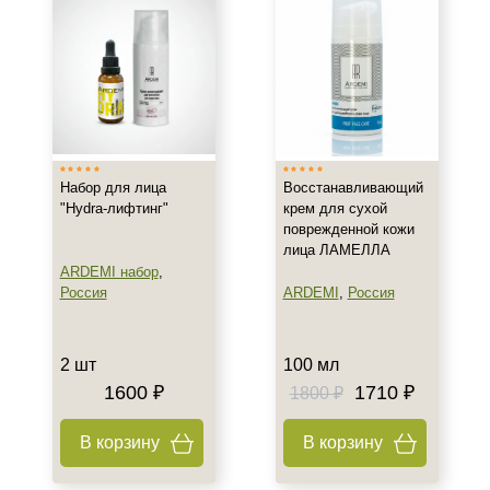
Назначение против
Акне
Возрастные изменения
Воспаление
Показать еще
Набор для лица
Восстанавливающий
Применение
"Hydra-лифтинг"
крем для сухой
поврежденной кожи
Под макияж
лица ЛАМЕЛЛА
После пилинга
ARDEMI набор
,
Россия
ARDEMI
,
Россия
Результат
Обновление клеток
2 шт
100 мл
Гладкость
1600 ₽
1710 ₽
1800 ₽
Защита
В корзину
В корзину
Показать еще
Область применения