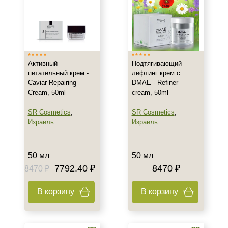
Активный
Подтягивающий
+7 (495) 640-58-89
питательный крем -
лифтинг крем с
+7 (929) 933-09-89
Caviar Repairing
DMAE - Refiner
Cream, 50ml
cream, 50ml
SR Cosmetics
,
SR Cosmetics
,
Израиль
Израиль
50 мл
50 мл
7792.40 ₽
8470 ₽
8470 ₽
В корзину
В корзину