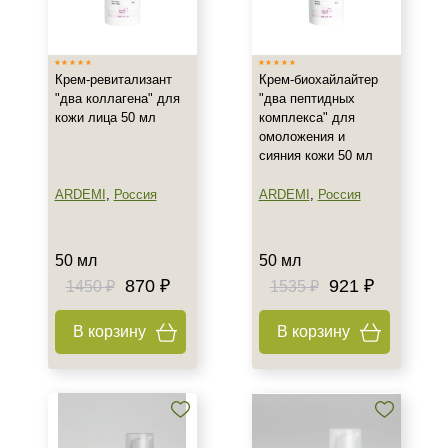
Израиль
Испания
Крем-ревитализант
Крем-биохайлайтер
Россия
"два коллагена" для
"два пептидных
Показать еще
кожи лица 50 мл
комплекса" для
омоложения и
Тип товара
сияния кожи 50 мл
Крем
ARDEMI
,
Россия
ARDEMI
,
Россия
Гель
Гоммаж
50 мл
50 мл
Показать еще
870 ₽
921 ₽
1450 ₽
1535 ₽
Класс косметики
В корзину
В корзину
Домашняя
Профессиональная
Универсальная
Тип кожи