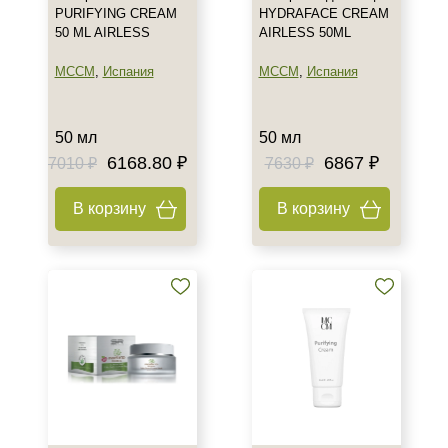
PURIFYING CREAM
HYDRAFACE CREAM
50 ML AIRLESS
AIRLESS 50ML
MCCM
,
Испания
MCCM
,
Испания
50 мл
50 мл
6168.80 ₽
6867 ₽
7010 ₽
7630 ₽
В корзину
В корзину