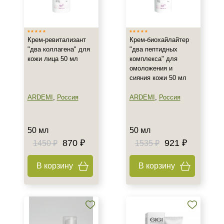
Израиль
Испания
Крем-ревитализант
Крем-биохайлайтер
Россия
"два коллагена" для
"два пептидных
Показать еще
кожи лица 50 мл
комплекса" для
омоложения и
Тип товара
сияния кожи 50 мл
Крем
ARDEMI
,
Россия
ARDEMI
,
Россия
Гель
Гоммаж
50 мл
50 мл
Показать еще
870 ₽
921 ₽
1450 ₽
1535 ₽
Класс косметики
В корзину
В корзину
Домашняя
Профессиональная
Универсальная
Тип кожи