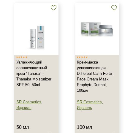
Назначение против
Акне
Возрастные изменения
Воспаление
Показать еще
Применение
Увлажняющий
Крем-маска
Под макияж
солнцезащитный
успокаивающая -
После пилинга
крем "Танака" -
D.Herbal Calm Forte
Thanaka Moisturizer
Face Cream Mask
SPF 50, 50ml
Prophyto Dermal,
Результат
100мл
Гладкость
SR Cosmetics
,
SR Cosmetics
,
Защита
Израиль
Израиль
Защита от УФ-лучей
Показать еще
50 мл
100 мл
Область применения