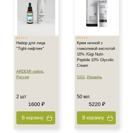
Все типы кожи
Жирная
Зрелая
Показать еще
Набор для лица
Крем ночной с
Возраст
"Tight-лифтинг"
гликолевой кислотой
10% /Gigi Nutri-
Любой возраст
Peptide 10% Glycolic
Любой возраст (от 18 лет)
Cream
ARDEMI набор
,
После 20
Россия
GiGi
,
Израиль
Показать еще
Действие
2 шт
50 мл
Восстановление
1600 ₽
5220 ₽
Матирование
В корзину
В корзину
Моделирование
Показать еще