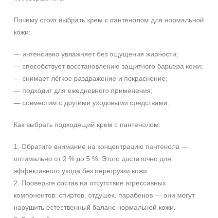
Время применения
Не показывать предложение о консультации
Почему стоит выбрать крем с пантенолом для нормальной
+7 (495) 640-58-89
Вечер
кожи:
+7 (929) 933-09-89
День
— интенсивно увлажняет без ощущения жирности;
Ежедневный
— способствует восстановлению защитного барьера кожи;
Показать еще
— снимает лёгкое раздражение и покраснение;
Пол
— подходит для ежедневного применения;
— совместим с другими уходовыми средствами.
Для женщин
Как выбрать подходящий крем с пантенолом:
Процедура
1. Обратите внимание на концентрацию пантенола —
Демакияж
оптимально от 2 % до 5 %. Этого достаточно для
Массаж
эффективного ухода без перегрузки кожи.
Пилинг
2. Проверьте состав на отсутствие агрессивных
Показать еще
компонентов: спиртов, отдушек, парабенов — они могут
Уровень SPF защиты
нарушить естественный баланс нормальной кожи.