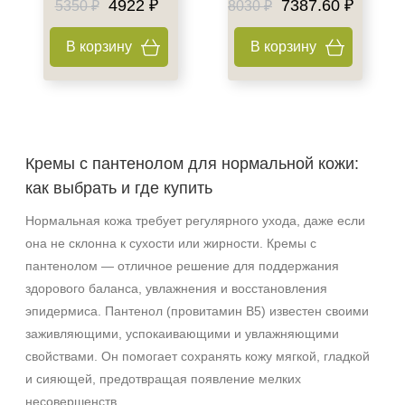
4922 ₽
7387.60 ₽
5350 ₽
8030 ₽
Веки
В корзину
В корзину
Декольте
Лицо
Показать еще
Объём
Кремы с пантенолом для нормальной кожи:
1 шт
как выбрать и где купить
2 шт
Нормальная кожа требует регулярного ухода, даже если
20 мл
она не склонна к сухости или жирности. Кремы с
Показать еще
пантенолом — отличное решение для поддержания
Ингредиенты
здорового баланса, увлажнения и восстановления
эпидермиса. Пантенол (провитамин B5) известен своими
Пантенол
заживляющими, успокаивающими и увлажняющими
AHA-кислоты
свойствами. Он помогает сохранять кожу мягкой, гладкой
DMAE
и сияющей, предотвращая появление мелких
Показать еще
несовершенств.