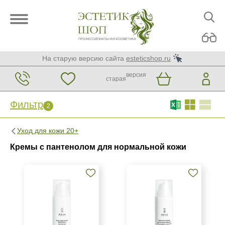
На старую версию сайта
esteticshop.ru
версия
старая
Фильтр
2
Фильтр
Сброс
2
Уход для кожи 20+
Бренд
Кремы с пантенолом для нормальной кожи
ARDEMI
ARDEMI набор
GiGi
Показать еще
Страна