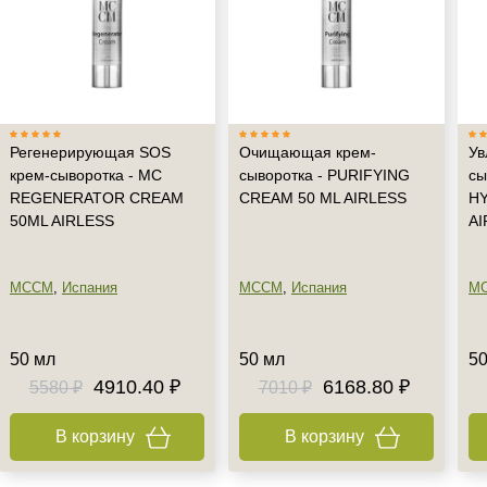
Регенерирующая SOS
Очищающая крем-
Ув
крем-сыворотка - MC
сыворотка - PURIFYING
сы
REGENERATOR CREAM
CREAM 50 ML AIRLESS
H
50ML AIRLESS
AI
MCCM
,
Испания
MCCM
,
Испания
M
50 мл
50 мл
50
4910.40 ₽
6168.80 ₽
5580 ₽
7010 ₽
В корзину
В корзину