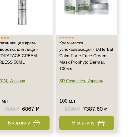
лажняющая крем-
Крем-маска
воротка для лица -
успокаивающая - D.Herbal
YDRAFACE CREAM
Calm Forte Face Cream
RLESS 50ML
Mask Prophyto Dermal,
100мл
CCM
,
Испания
SR Cosmetics
,
Израиль
 мл
100 мл
6867 ₽
7387.60 ₽
7630 ₽
8030 ₽
В корзину
В корзину