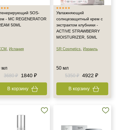
генерирующий SOS-
Увлажняющий
ем - MC REGENERATOR
солнцезащитный крем с
REAM 50ML
экстрактом клубники -
ACTIVE STRAWBERRY
MOISTURIZER, 50ML
CCM
,
Испания
SR Cosmetics
,
Израиль
 мл
50 мл
1840 ₽
4922 ₽
3680 ₽
5350 ₽
В корзину
В корзину