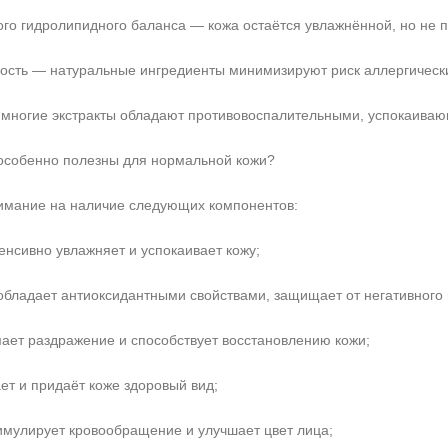
го гидролипидного баланса — кожа остаётся увлажнённой, но не 
ность — натуральные ингредиенты минимизируют риск аллергическ
 многие экстракты обладают противовоспалительными, успокаива
 особенно полезны для нормальной кожи?
имание на наличие следующих компонентов:
енсивно увлажняет и успокаивает кожу;
 обладает антиоксидантными свойствами, защищает от негативного
ает раздражение и способствует восстановлению кожи;
ет и придаёт коже здоровый вид;
имулирует кровообращение и улучшает цвет лица;