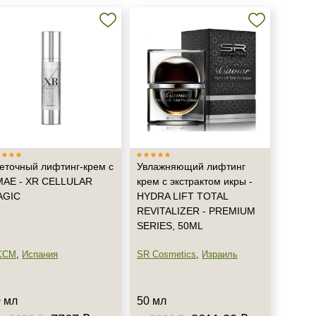
еточный лифтинг-крем с
Увлажняющий лифтинг
AE - XR CELLULAR
крем с экстрактом икры -
AGIC
HYDRA LIFT TOTAL
REVITALIZER - PREMIUM
SERIES, 50ML
CCM
,
Испания
SR Cosmetics
,
Израиль
 мл
50 мл