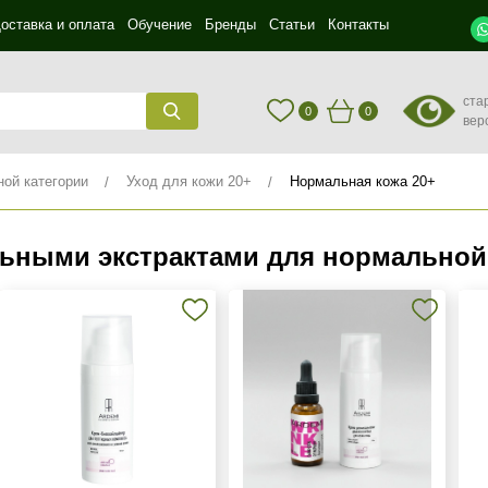
оставка и оплата
Обучение
Бренды
Статьи
Контакты
ста
0
0
вер
ной категории
Уход для кожи 20+
Нормальная кожа 20+
льными экстрактами для нормальной