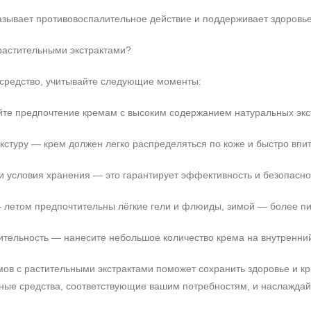
азывает противовоспалительное действие и поддерживает здоровье
 растительными экстрактами?
средство, учитывайте следующие моменты:
йте предпочтение кремам с высоким содержанием натуральных экс
кстуру — крем должен легко распределяться по коже и быстро впит
 и условия хранения — это гарантирует эффективность и безопасно
 летом предпочтительны лёгкие гели и флюиды, зимой — более п
вительность — нанесите небольшое количество крема на внутренний
мов с растительными экстрактами поможет сохранить здоровье и к
нные средства, соответствующие вашим потребностям, и наслаждай