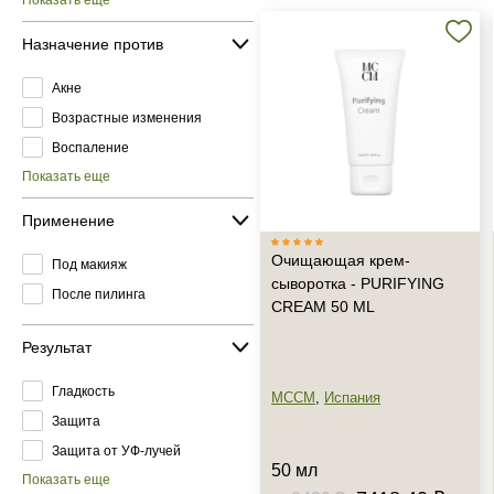
Показать еще
Назначение против
Акне
Возрастные изменения
Воспаление
Показать еще
Применение
Очищающая крем-
Под макияж
сыворотка - PURIFYING
После пилинга
CREAM 50 ML
Результат
Гладкость
MCCM
,
Испания
Защита
Защита от УФ-лучей
50 мл
Показать еще