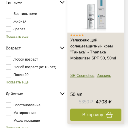
Тип кожи
Все типы кожи
Жирная
Зрелая
Показать еще
Увлажняющий
солнцезащитный крем
Возраст
"Танака" - Thanaka
Moisturizer SPF 50, 50ml
Любой возраст
Любой возраст (от 18 лет)
После 20
SR Cosmetics
,
Израиль
Показать еще
Действие
50 мл
4708 ₽
5350 ₽
Восстановление
Матирование
В корзину
Моделирование