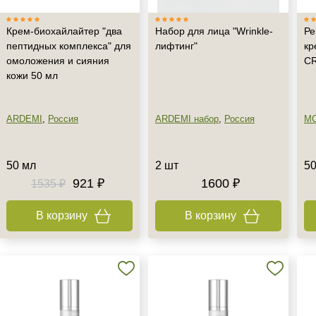
Крем-биохайлайтер "два
Набор для лица "Wrinkle-
Ре
пептидных комплекса" для
лифтинг"
кр
омоложения и сияния
C
кожи 50 мл
ARDEMI
,
Россия
ARDEMI набор
,
Россия
M
50 мл
2 шт
50
921 ₽
1600 ₽
1535 ₽
В корзину
В корзину