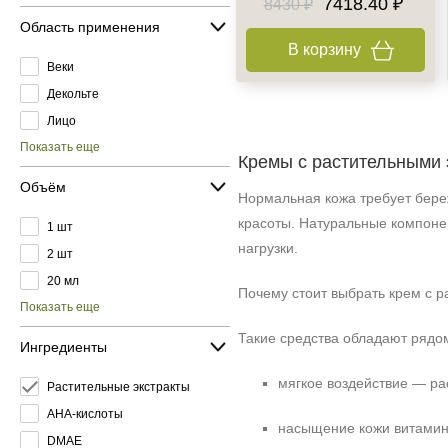
7418.40 ₽
8430 ₽
Область применения
В корзину
Веки
Декольте
Лицо
Показать еще
Кремы с растительными 
Объём
Нормальная кожа требует бере
красоты. Натуральные компоне
1 шт
нагрузки.
2 шт
20 мл
Почему стоит выбрать крем с 
Показать еще
Такие средства обладают рядо
Ингредиенты
мягкое воздействие — р
Растительные экстракты
AHA-кислоты
насыщение кожи витамин
DMAE