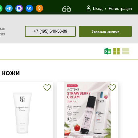
Вход
/
Регистрация
рая
+7 (495) 640-58-89
Заказать звонок
сия
 кожи