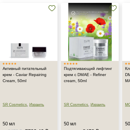
Активный питательный
Подтягивающий лифтинг
Кл
крем - Caviar Repairing
крем с DMAE - Refiner
DM
Cream, 50ml
cream, 50ml
M
SR Cosmetics
,
Израиль
SR Cosmetics
,
Израиль
M
Не показывать предложение о консультации
50 мл
50 мл
50
+7 (495) 640-58-89