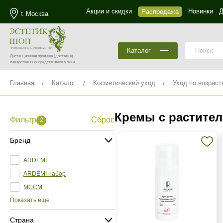
Акции и скидки
Новинки
Д
Распродажа
г. Москва
Каталог
Дистанционная продажа
(доставка)
лекарственных средств невозможна
Главная
Каталог
Косметический уход
Уход по возраст
Кремы с растите
Фильтр
Сброс
2
Бренд
ARDEMI
ARDEMI набор
MCCM
Показать еще
Страна