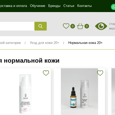
оставка и оплата
Обучение
Бренды
Статьи
Контакты
ста
0
0
вер
ной категории
Уход для кожи 20+
Нормальная кожа 20+
я нормальной кожи