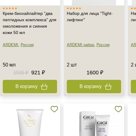
Крем-биохайлайтер "два
Набор для лица "Tight-
На
пептидных комплекса" для
лифтинг"
ли
омоложения и сияния
кожи 50 мл
ARDEMI
,
Россия
ARDEMI набор
,
Россия
AR
50 мл
2 шт
2 
921 ₽
1600 ₽
1535 ₽
В корзину
В корзину