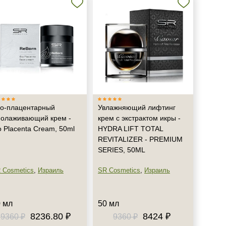
о-плацентарный
Увлажняющий лифтинг
олаживающий крем -
крем с экстрактом икры -
o Placenta Cream, 50ml
HYDRA LIFT TOTAL
REVITALIZER - PREMIUM
SERIES, 50ML
 Cosmetics
,
Израиль
SR Cosmetics
,
Израиль
 мл
50 мл
8236.80 ₽
8424 ₽
9360 ₽
9360 ₽