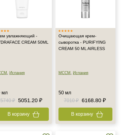
ем увлажняющий -
Очищающая крем-
YDRAFACE CREAM 50ML
сыворотка - PURIFYING
CREAM 50 ML AIRLESS
CCM
,
Испания
MCCM
,
Испания
 мл
50 мл
5051.20 ₽
6168.80 ₽
5740 ₽
7010 ₽
В корзину
В корзину