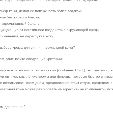
ьеф кожи, делая её поверхность более гладкой;
ие без жирного блеска;
гидролипидный баланс;
ащищающие от негативного воздействия окружающей среды;
рименения, не перегружая кожу.
 выборе крема для сияния нормальной кожи?
ем, учитывайте следующие критерии:
алуроновой кислотой, витаминами (особенно C и E), экстрактами 
ожи оптимальны лёгкие кремы или флюиды, которые быстро впитыва
е использовать крем днём, предпочтение стоит отдать средствам 
рмальная кожа может реагировать на агрессивные компоненты, по
ем для сияния?