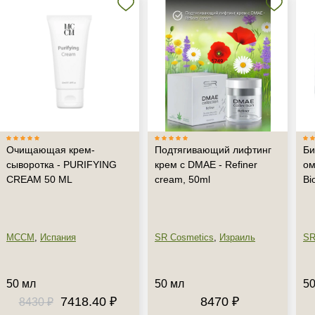
Очищающая крем-
Подтягивающий лифтинг
Би
сыворотка - PURIFYING
крем с DMAE - Refiner
ом
CREAM 50 ML
cream, 50ml
Bi
MCCM
,
Испания
SR Cosmetics
,
Израиль
SR
50 мл
50 мл
50
7418.40 ₽
8470 ₽
8430 ₽