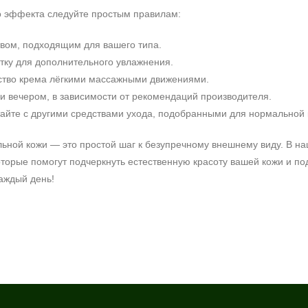
о эффекта следуйте простым правилам:
твом, подходящим для вашего типа.
тку для дополнительного увлажнения.
ство крема лёгкими массажными движениями.
ли вечером, в зависимости от рекомендаций производителя.
тайте с другими средствами ухода, подобранными для нормальной 
льной кожи — это простой шаг к безупречному внешнему виду. В н
оторые помогут подчеркнуть естественную красоту вашей кожи и п
аждый день!