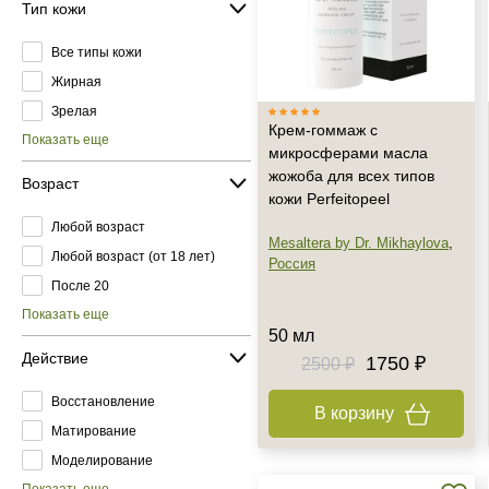
Тип кожи
Все типы кожи
Жирная
Зрелая
Крем-гоммаж с
Показать еще
микросферами масла
жожоба для всех типов
Возраст
кожи Perfeitopeel
Любой возраст
Mesaltera by Dr. Mikhaylova
,
Любой возраст (от 18 лет)
Россия
После 20
Показать еще
50 мл
Действие
1750 ₽
2500 ₽
Восстановление
В корзину
Матирование
Моделирование