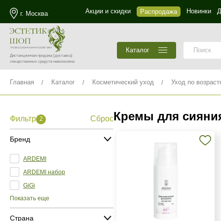
Акции и скидки
Новинки
Д
Распродажа
г. Москва
Каталог
Дистанционная продажа
(доставка)
лекарственных средств невозможна
Главная
Каталог
Косметический уход
Уход по возраст
Кремы для сияни
Фильтр
Сброс
2
Бренд
ARDEMI
ARDEMI набор
GiGi
Показать еще
Страна