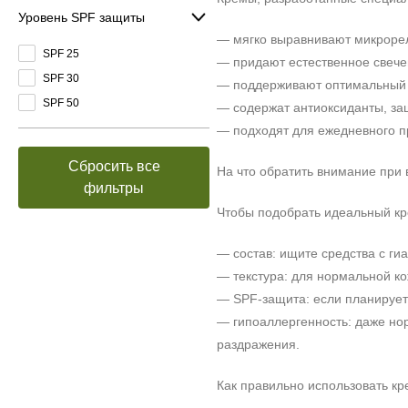
Уровень SPF защиты
— мягко выравнивают микрорел
SPF 25
— придают естественное свечен
SPF 30
— поддерживают оптимальный 
SPF 50
— содержат антиоксиданты, з
— подходят для ежедневного п
Сбросить все
На что обратить внимание при
фильтры
Чтобы подобрать идеальный кр
— состав: ищите средства с ги
— текстура: для нормальной к
— SPF-защита: если планирует
— гипоаллергенность: даже но
раздражения.
Как правильно использовать кр