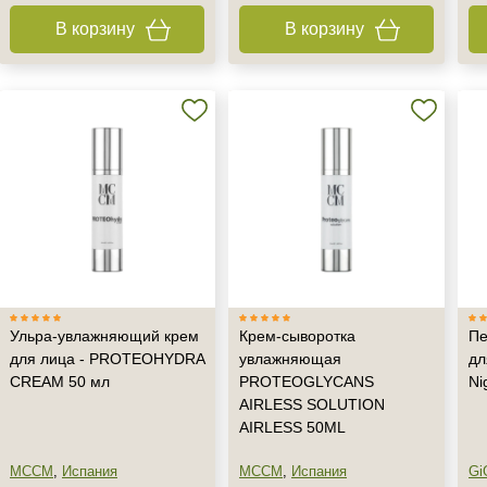
В корзину
В корзину
+7 (495) 640-58-89
+7 (929) 933-09-89
Ульра-увлажняющий крем
Крем-сыворотка
Пе
для лица - PROTEOHYDRA
увлажняющая
дл
CREAM 50 мл
PROTEOGLYCANS
Ni
AIRLESS SOLUTION
AIRLESS 50ML
MCCM
,
Испания
MCCM
,
Испания
Gi