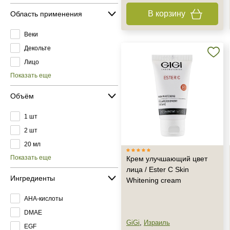
В корзину
Область применения
Веки
Декольте
Лицо
Показать еще
Объём
1 шт
2 шт
20 мл
Показать еще
Крем улучшающий цвет
лица / Ester C Skin
Ингредиенты
Whitening cream
AHA-кислоты
DMAE
GiGi
,
Израиль
EGF