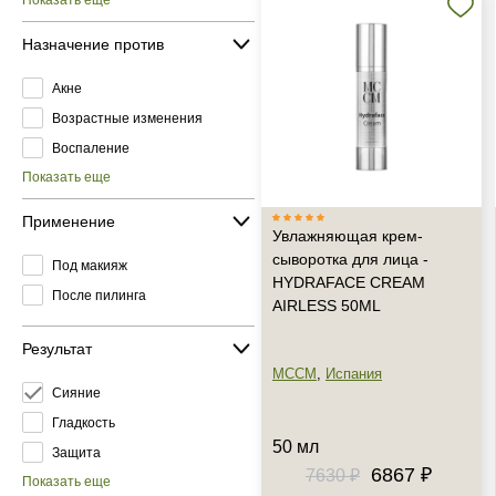
Показать еще
Назначение против
Акне
Возрастные изменения
Воспаление
Показать еще
Применение
Увлажняющая крем-
сыворотка для лица -
Под макияж
HYDRAFACE CREAM
После пилинга
AIRLESS 50ML
Результат
MCCM
,
Испания
Сияние
Гладкость
50 мл
Защита
6867 ₽
7630 ₽
Показать еще