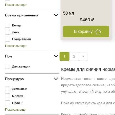
Показать еще
50 мл
Время применения
9460 ₽
Вечер
В корзину
День
Ежедневный
Показать еще
Пол
1
2
›
Для женщин
Кремы для сияния норма
Нормальная кожа — настоящее 
Процедура
придать здоровое сияние, нео
Демакияж
улучшают внешний вид, но и о
Массаж
Почему стоит купить крем для 
Пилинг
Показать еще
Кремы, разработанные специал