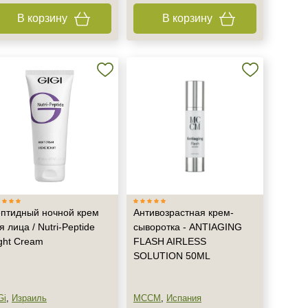
В корзину
В корзину
птидный ночной крем
Антивозрастная крем-
я лица / Nutri-Peptide
сыворотка - ANTIAGING
ght Cream
FLASH AIRLESS
SOLUTION 50ML
Gi
,
Израиль
MCCM
,
Испания