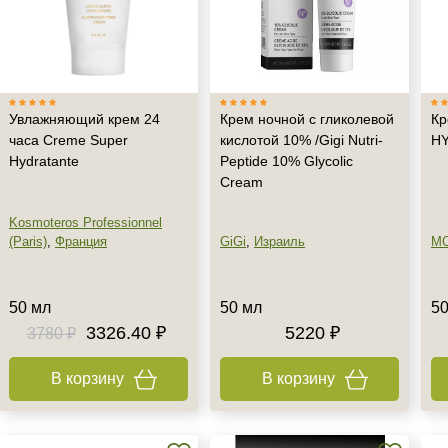
Увлажняющий крем 24
Крем ночной с гликолевой
Кр
часа Creme Super
кислотой 10% /Gigi Nutri-
H
Hydratante
Peptide 10% Glycolic
Cream
Kosmoteros Professionnel
(Paris)
,
Франция
GiGi
,
Израиль
M
50 мл
50 мл
50
3326.40 ₽
5220 ₽
3780 ₽
В корзину
В корзину