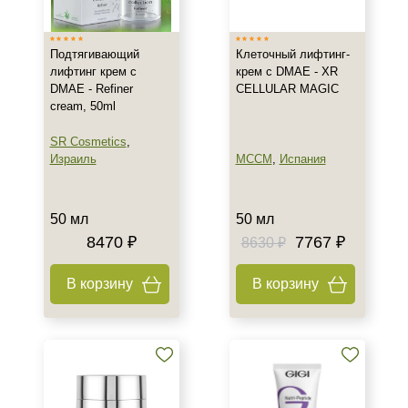
Подтягивающий
Клеточный лифтинг-
лифтинг крем с
крем с DMAE - XR
DMAE - Refiner
CELLULAR MAGIC
cream, 50ml
SR Cosmetics
,
Израиль
MCCM
,
Испания
+7 (495) 640-58-89
+7 (929) 933-09-89
50 мл
50 мл
8470 ₽
7767 ₽
8630 ₽
В корзину
В корзину