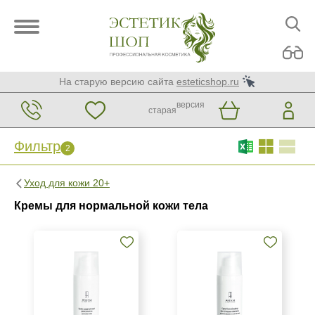
На старую версию сайта
esteticshop.ru
версия
старая
Фильтр
2
Фильтр
Сброс
2
Уход для кожи 20+
Бренд
Кремы для нормальной кожи тела
ARDEMI
ARDEMI набор
GiGi
Показать еще
Страна