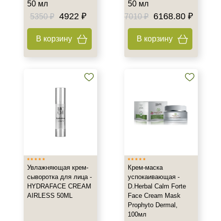
50 мл
50 мл
Время применения
4922 ₽
6168.80 ₽
5350 ₽
7010 ₽
Вечер
В корзину
В корзину
День
Ежедневный
Показать еще
Пол
Для женщин
Процедура
Демакияж
Массаж
Увлажняющая крем-
Крем-маска
Пилинг
сыворотка для лица -
успокаивающая -
HYDRAFACE CREAM
D.Herbal Calm Forte
Показать еще
AIRLESS 50ML
Face Cream Mask
Prophyto Dermal,
Уровень SPF защиты
100мл