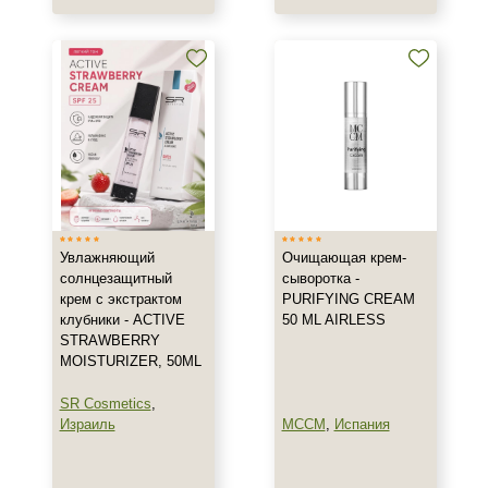
Тело
Веки
Декольте
Показать еще
Объём
1 шт
2 шт
Увлажняющий
Очищающая крем-
20 мл
солнцезащитный
сыворотка -
Показать еще
крем с экстрактом
PURIFYING CREAM
клубники - ACTIVE
50 ML AIRLESS
Ингредиенты
STRAWBERRY
MOISTURIZER, 50ML
AHA-кислоты
SR Cosmetics
,
DMAE
Израиль
MCCM
,
Испания
EGF
Показать еще