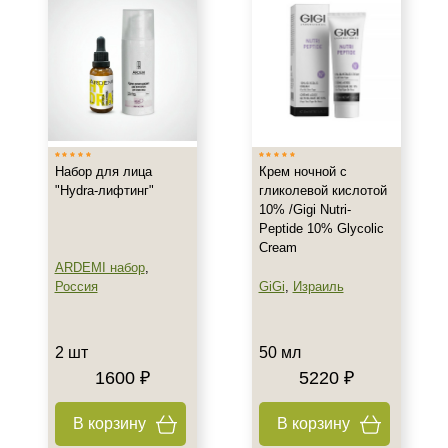
Назначение против
Акне
Возрастные изменения
Воспаление
Показать еще
Набор для лица
Крем ночной с
Применение
"Hydra-лифтинг"
гликолевой кислотой
10% /Gigi Nutri-
Под макияж
Peptide 10% Glycolic
После пилинга
Cream
ARDEMI набор
,
Результат
Россия
GiGi
,
Израиль
Гладкость
2 шт
50 мл
Защита
1600 ₽
5220 ₽
Защита от УФ-лучей
Показать еще
В корзину
В корзину
Область применения