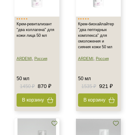
Израиль
Испания
Крем-ревитализант
Крем-биохайлайтер
Россия
"два коллагена" для
"два пептидных
Показать еще
кожи лица 50 мл
комплекса" для
омоложения и
Тип товара
сияния кожи 50 мл
Крем
ARDEMI
,
Россия
ARDEMI
,
Россия
Гель
Гоммаж
50 мл
50 мл
Показать еще
870 ₽
921 ₽
1450 ₽
1535 ₽
Класс косметики
В корзину
В корзину
Домашняя
Профессиональная
Универсальная
Тип кожи