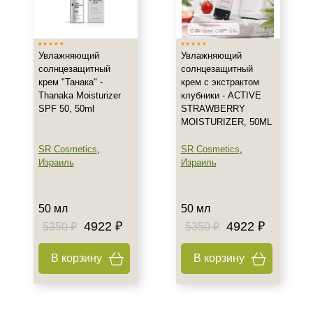
Россия
Показать еще
Тип товара
Увлажняющий
Увлажняющий
солнцезащитный
солнцезащитный
Крем
крем "Танака" -
крем с экстрактом
Thanaka Moisturizer
клубники - ACTIVE
Гель
SPF 50, 50ml
STRAWBERRY
Гоммаж
MOISTURIZER, 50ML
Показать еще
SR Cosmetics
,
SR Cosmetics
,
Класс косметики
Израиль
Израиль
Домашняя
50 мл
50 мл
Профессиональная
4922 ₽
4922 ₽
5350 ₽
5350 ₽
Универсальная
В корзину
В корзину
Тип кожи
Все типы кожи
Жирная