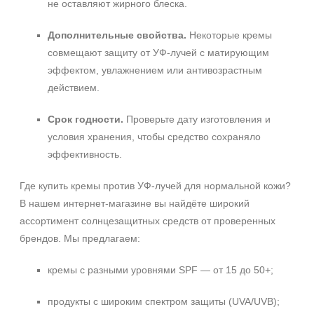
не оставляют жирного блеска.
День
Ежедневный
Дополнительные свойства.
Некоторые кремы
Показать еще
совмещают защиту от УФ‑лучей с матирующим
эффектом, увлажнением или антивозрастным
Пол
действием.
Для женщин
Срок годности.
Проверьте дату изготовления и
Процедура
условия хранения, чтобы средство сохраняло
эффективность.
Демакияж
Массаж
Где купить кремы против УФ‑лучей для нормальной кожи?
Пилинг
В нашем интернет‑магазине вы найдёте широкий
Показать еще
ассортимент солнцезащитных средств от проверенных
брендов. Мы предлагаем:
Уровень SPF защиты
кремы с разными уровнями SPF — от 15 до 50+;
SPF 25
SPF 30
продукты с широким спектром защиты (UVA/UVB);
SPF 50