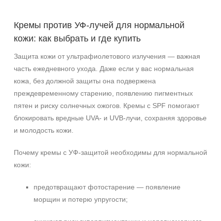
Зрелая
Показать еще
Кремы против УФ‑лучей для нормальной
кожи: как выбрать и где купить
Возраст
Защита кожи от ультрафиолетового излучения — важная
Любой возраст
часть ежедневного ухода. Даже если у вас нормальная
Любой возраст (от 18 лет)
кожа, без должной защиты она подвержена
После 20
преждевременному старению, появлению пигментных
Показать еще
пятен и риску солнечных ожогов. Кремы с SPF помогают
Действие
блокировать вредные UVA‑ и UVB‑лучи, сохраняя здоровье
и молодость кожи.
Восстановление
Матирование
Почему кремы с УФ‑защитой необходимы для нормальной
Моделирование
кожи:
Показать еще
предотвращают фотостарение — появление
Назначение против
морщин и потерю упругости;
Акне