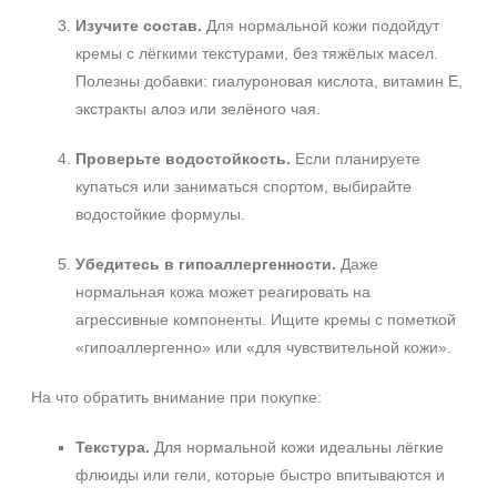
Лицо
Изучите состав.
Для нормальной кожи подойдут
Показать еще
кремы с лёгкими текстурами, без тяжёлых масел.
Полезны добавки: гиалуроновая кислота, витамин Е,
Объём
экстракты алоэ или зелёного чая.
1 шт
Проверьте водостойкость.
Если планируете
2 шт
купаться или заниматься спортом, выбирайте
20 мл
водостойкие формулы.
Показать еще
Убедитесь в гипоаллергенности.
Даже
Ингредиенты
нормальная кожа может реагировать на
AHA-кислоты
агрессивные компоненты. Ищите кремы с пометкой
DMAE
+7 (495) 640-58-89
«гипоаллергенно» или «для чувствительной кожи».
EGF
+7 (929) 933-09-89
Показать еще
На что обратить внимание при покупке:
Время применения
Текстура.
Для нормальной кожи идеальны лёгкие
флюиды или гели, которые быстро впитываются и
Вечер