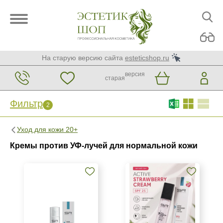
На старую версию сайта
esteticshop.ru
версия
старая
Фильтр
2
Фильтр
Сброс
2
Уход для кожи 20+
Бренд
Кремы против УФ-лучей для нормальной кожи
SR Cosmetics
Страна
Израиль
Испания