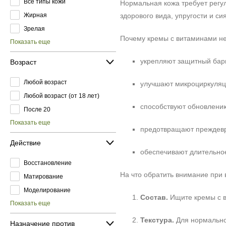
Все типы кожи
Нормальная кожа требует регу
Жирная
здорового вида, упругости и 
Зрелая
Почему кремы с витаминами н
Показать еще
укрепляют защитный бар
Возраст
Любой возраст
улучшают микроциркуляц
Любой возраст (от 18 лет)
способствуют обновлению
После 20
Показать еще
предотвращают преждев
Действие
обеспечивают длительное
Восстановление
На что обратить внимание при 
Матирование
Моделирование
Состав.
Ищите кремы с в
Показать еще
Текстура.
Для нормально
Назначение против