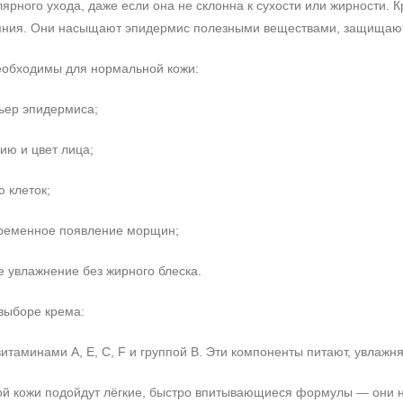
лярного ухода, даже если она не склонна к сухости или жирности
сияния. Они насыщают эпидермис полезными веществами, защищают
еобходимы для нормальной кожи:
ьер эпидермиса;
ию и цвет лица;
 клеток;
ременное появление морщин;
 увлажнение без жирного блеска.
выборе крема:
итаминами A, E, C, F и группой B. Эти компоненты питают, увлажн
й кожи подойдут лёгкие, быстро впитывающиеся формулы — они н