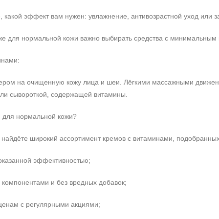
 какой эффект вам нужен: увлажнение, антивозрастной уход или з
е для нормальной кожи важно выбирать средства с минимальным к
инами:
чером на очищенную кожу лица и шеи. Лёгкими массажными движен
или сывороткой, содержащей витамины.
и для нормальной кожи?
Не показывать предложение о консультации
 найдёте широкий ассортимент кремов с витаминами, подобранны
+7 (495) 640-58-89
+7 (929) 933-09-89
оказанной эффективностью;
 компонентами и без вредных добавок;
ценам с регулярными акциями;